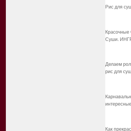
Рис для суш
Красочные 
Суши. ИНГ
Делаем рол
рис для су
Карнавальн
интересны
Как прекра