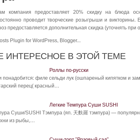
ам компания предоставляет 20% скидку на блюда ос
остоянно проводит творческие розыгрыши и викторины. Е
оз предоставляется дополнительная скидка (уточнять при 
 ИНТЕРЕСНОЕ В ЭТОЙ ТЕМЕ
Роллы по-русски
и понадобится: филе сельди лук (ошпареный кипятком и з
лгарский перец( красный…
Легкие Темпура Суши SUSHI
пура Суши/SUSHI Тэмпура (яп. 天麩羅 тэмпура) — популярн
ухни из рыбы,…
Суши-торт "Розовый сад"