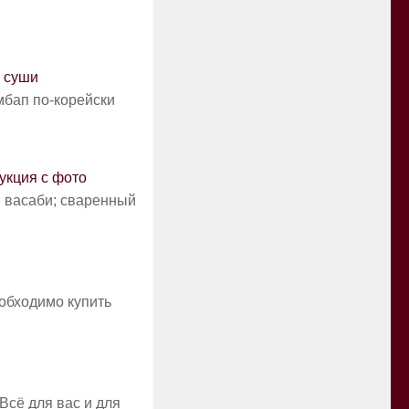
е суши
мбап по-корейски
укция с фото
; васаби; сваренный
обходимо купить
Всё для вас и для