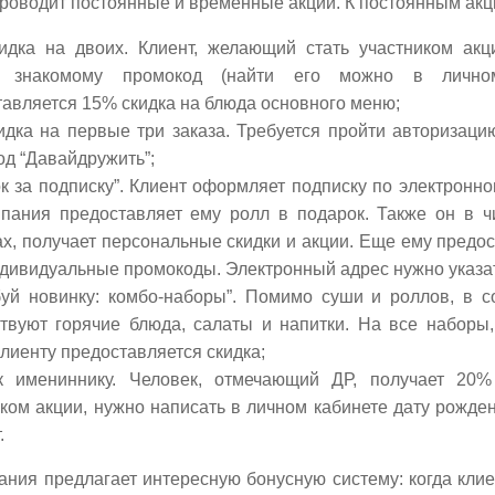
роводит постоянные и временные акции. К постоянным акц
идка на двоих. Клиент, желающий стать участником акц
у знакомому промокод (найти его можно в личном
авляется 15% скидка на блюда основного меню;
идка на первые три заказа. Требуется пройти авторизаци
д “Давайдружить”;
к за подписку”. Клиент оформляет подписку по электронно
мпания предоставляет ему ролл в подарок. Также он в ч
х, получает персональные скидки и акции. Еще ему предо
дивидуальные промокоды. Электронный адрес нужно указат
буй новинку: комбо-наборы”. Помимо суши и роллов, в с
ствуют горячие блюда, салаты и напитки. На все наборы,
клиенту предоставляется скидка;
к имениннику. Человек, отмечающий ДР, получает 20% 
ком акции, нужно написать в личном кабинете дату рожден
.
ания предлагает интересную бонусную систему: когда кл