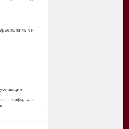
терьера жилых и
публикация
ня» — комфорт для
н