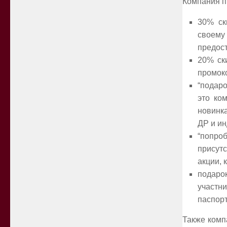
Компания п
30% ск
своем
предост
20% ск
промоко
“подаро
это ко
новинка
ДР и ин
“попро
присут
акции, 
подаро
участни
паспорт
Также комп