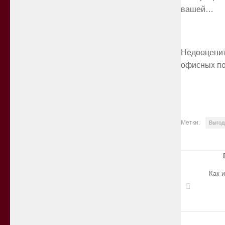
вашей…
Недооценит
офисных п
Метки:
Выгод
Как 