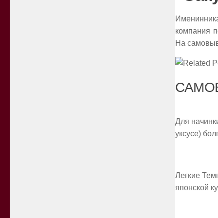
Именинник
компания п
На самовыв
САМОЕ
Для начинк
уксусе) бо
Легкие Тем
японской к