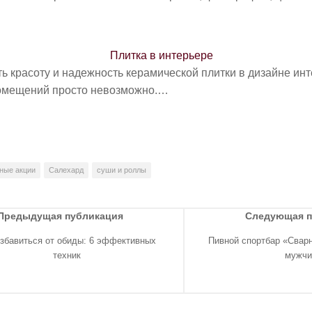
Плитка в интерьере
ь красоту и надежность керамической плитки в дизайне ин
омещений просто невозможно.…
ные акции
Салехард
суши и роллы
Предыдущая публикация
Следующая 
избавиться от обиды: 6 эффективных
Пивной спортбар «Свар
техник
мужчи