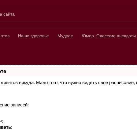
а сайта
ных
ептов
Наше здоровье
Мудрое
Юмор. Одесские анекдоты
оте
 клиентов никуда. Мало того, что нужно видеть свое расписание
ение записей:
ы;
вать;