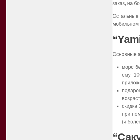
заказ, на 
Остальные 
мобильном 
“Yami
Основные а
морс бе
ему 10
прилож
подаро
возраст
скидка 
при пом
(и боле
“Сак