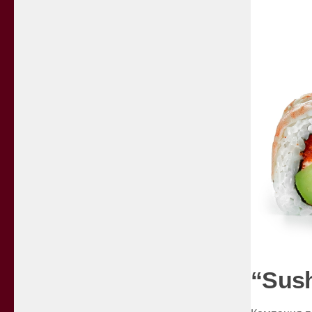
“Sush