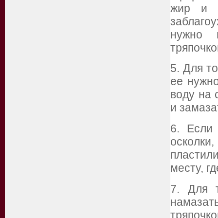
жир и в
заблаго
нужно 
тряпочко
5. Для т
ее нужно
воду на 
и замаза
6. Если
осколки
пластил
месту, г
7. Для 
намазат
тряпочко