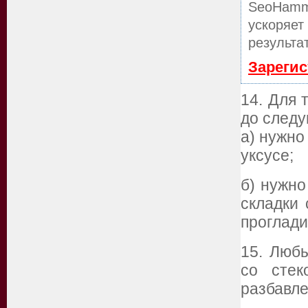
SeoHamm
ускоряет
результа
Зарегис
14. Для 
до следу
а) нужно
уксусе;
б) нужно
складки
проглади
15. Люб
со стек
разбавле