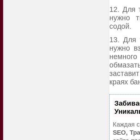
12. Для 
нужно т
содой.
13. Для 
нужно в
немног
обмазат
заставит
краях ба
Забива
Уникал
Каждая с
SEO, Тр