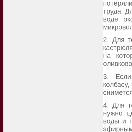
потеряли
труда. Д
воде ок
микровол
2. Для 
кастрюля
на кото
оливково
3. Если
колбасу,
снимется
4. Для т
нужно ц
воды и п
эфирным