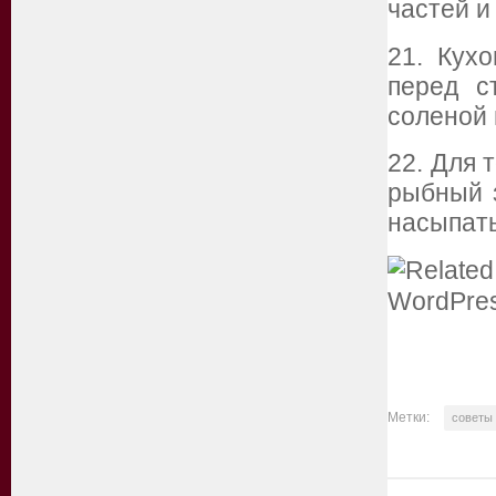
частей и
21. Кух
перед с
соленой 
22. Для 
рыбный з
насыпать
Метки:
советы