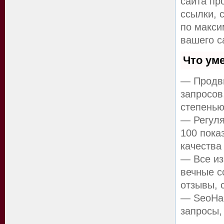
сайта пр
ссылки, 
по макс
вашего с
Что ум
— Продви
запросов
степенью
— Регуля
100 пока
качества
— Все из
вечные с
отзывы, 
— SeoHam
запросы,