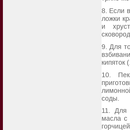
8. Если 
ложки кр
и хрус
сковород
9. Для т
взбиван
кипяток (
10. Пе
приготов
лимонно
соды.
11. Для
масла с
горчицей