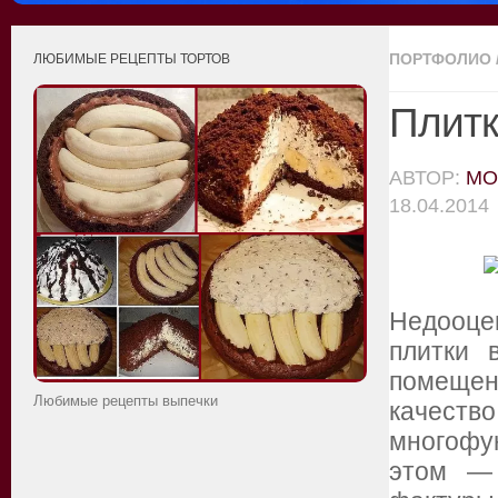
ПОРТФОЛИО
ЛЮБИМЫЕ РЕЦЕПТЫ ТОРТОВ
Плитк
АВТОР:
MO
18.04.2014
Недооце
плитки 
помеще
Любимые рецепты выпечки
качеств
многофун
этом — 