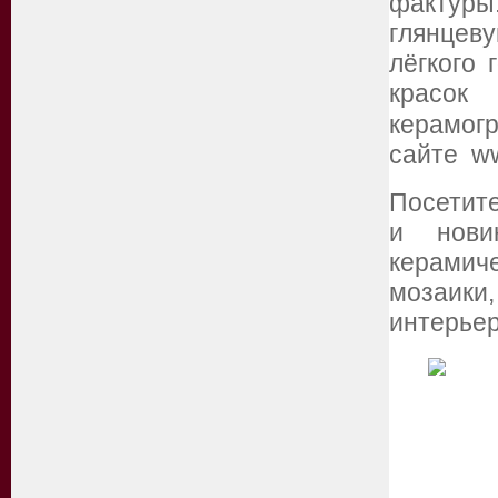
фактуры.
глянцев
лёгкого 
красок
керамогр
сайте ww
Посетите
и нови
керамич
мозаик
интерьер