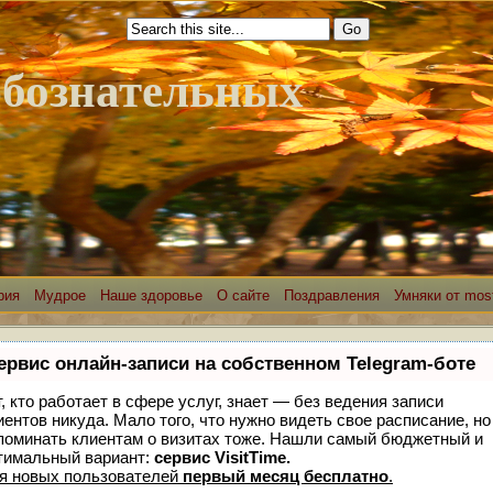
юбознательных
рия
Мудрое
Наше здоровье
О сайте
Поздравления
Умняки от most
ервис онлайн-записи на собственном Telegram-боте
т, кто работает в сфере услуг, знает — без ведения записи
иентов никуда. Мало того, что нужно видеть свое расписание, но
поминать клиентам о визитах тоже. Нашли самый бюджетный и
тимальный вариант:
сервис VisitTime.
я новых пользователей
первый месяц бесплатно
.