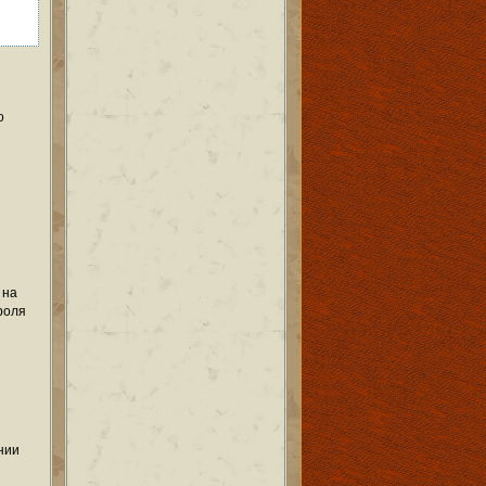
о
 на
роля
нии