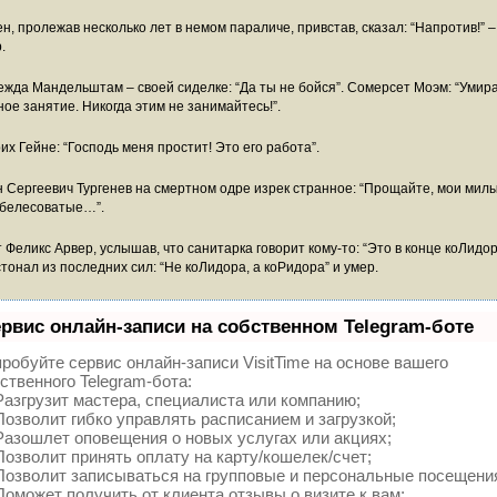
н, пролежав несколько лет в немом параличе, привстав, сказал: “Напротив!” –
.
жда Мандельштам – своей сиделке: “Да ты не бойся”. Сомерсет Моэм: “Умира
ное занятие. Никогда этим не занимайтесь!”.
их Гейне: “Господь меня простит! Это его работа”.
 Сергеевич Тургенев на смертном одре изрек странное: “Прощайте, мои милы
 белесоватые…”.
 Феликс Арвер, услышав, что санитарка говорит кому-то: “Это в конце коЛидор
тонал из последних сил: “Не коЛидора, а коРидора” и умер.
рвис онлайн-записи на собственном Telegram-боте
робуйте сервис онлайн-записи VisitTime на основе вашего
ственного Telegram-бота:
азгрузит мастера, специалиста или компанию;
озволит гибко управлять расписанием и загрузкой;
азошлет оповещения о новых услугах или акциях;
озволит принять оплату на карту/кошелек/счет;
озволит записываться на групповые и персональные посещени
оможет получить от клиента отзывы о визите к вам;