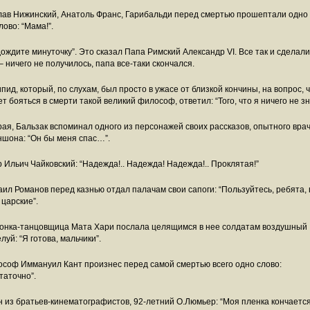
ав Нижинский, Анатоль Франс, Гарибальди перед смертью прошептали одно 
лово: “Мама!”.
ождите минуточку”. Это сказал Папа Римский Александр VI. Все так и сделали,
– ничего не получилось, папа все-таки скончался.
пид, который, по слухам, был просто в ужасе от близкой кончины, на вопрос, 
т бояться в смерти такой великий философ, ответил: “Того, что я ничего не зн
ая, Бальзак вспоминал одного из персонажей своих рассказов, опытного вра
шона: “Он бы меня спас…”.
 Ильич Чайковский: “Надежда!.. Надежда! Надежда!.. Проклятая!”
ил Романов перед казнью отдал палачам свои сапоги: “Пользуйтесь, ребята, 
 царские”.
онка-танцовщица Мата Хари послала целящимся в нее солдатам воздушный
луй: “Я готова, мальчики”.
соф Иммануил Кант произнес перед самой смертью всего одно слово:
таточно”.
 из братьев-кинематографистов, 92-летний О.Люмьер: “Моя пленка кончается