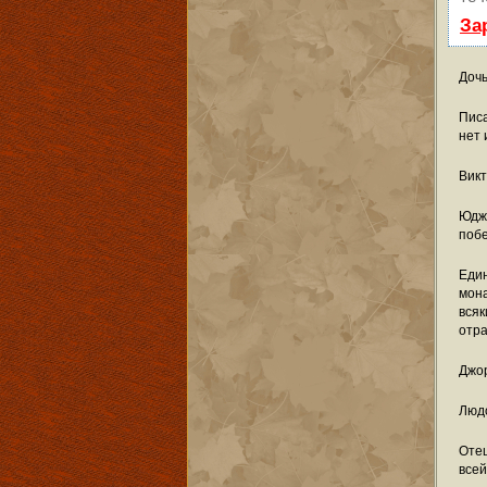
За
Дочь
Писа
нет 
Викт
Юджи
побе
Един
мона
всяк
отра
Джор
Людо
Отец
всей