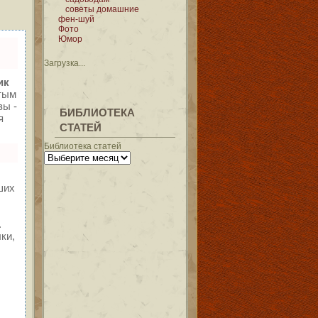
советы домашние
фен-шуй
Фото
Юмор
Загрузка...
ик
тым
зы -
БИБЛИОТЕКА
я
СТАТЕЙ
Библиотека статей
ших
.
ки,