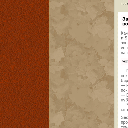
прек
За
во
Каж
и 
зан
исп
ваш
Чт
— П
пок
бир
— Р
пок
— В
пуб
— S
кот
Seo
про
теч