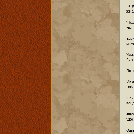
Вацл
же с
“Под
увы 
Еври
може
Умир
Биан
Петр
Миха
таки
Шпи
поце
Фило
“Дос
Один