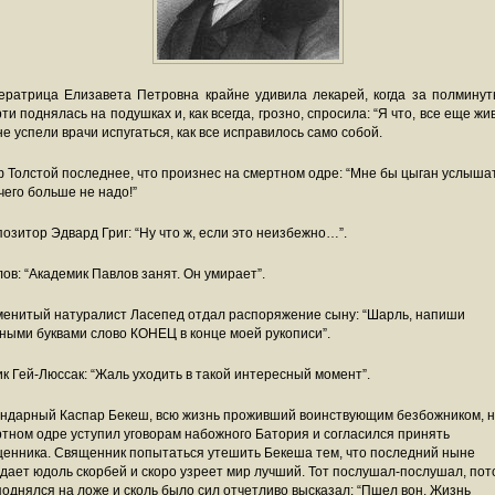
ератрица Елизавета Петровна крайне удивила лекарей, когда за полминут
ти поднялась на подушках и, как всегда, грозно, спросила: “Я что, все еще жив
не успели врачи испугаться, как все исправилось само собой.
 Толстой последнее, что произнес на смертном одре: “Мне бы цыган услыша
чего больше не надо!”
озитор Эдвард Григ: “Ну что ж, если это неизбежно…”.
ов: “Академик Павлов занят. Он умирает”.
енитый натуралист Ласепед отдал распоряжение сыну: “Шарль, напиши
ными буквами слово КОНЕЦ в конце моей рукописи”.
к Гей-Люссак: “Жаль уходить в такой интересный момент”.
ндарный Каспар Бекеш, всю жизнь проживший воинствующим безбожником, 
тном одре уступил уговорам набожного Батория и согласился принять
енника. Священник попытаться утешить Бекеша тем, что последний ныне
дает юдоль скорбей и скоро узреет мир лучший. Тот послушал-послушал, пот
однялся на ложе и сколь было сил отчетливо высказал: “Пшел вон. Жизнь