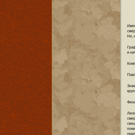
Имп
смер
Но, 
Граф
и ни
Комп
Павл
Знам
круп
Физи
Леге
смер
свящ
поки
прип