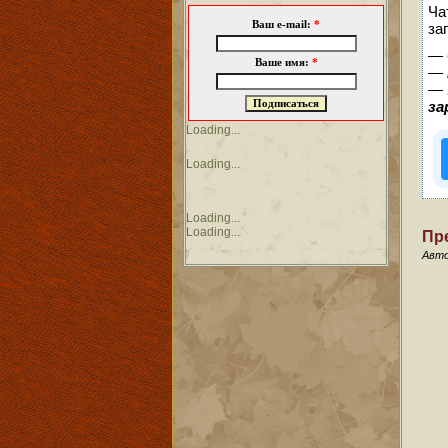
Ча
Ваш e-mail:
*
за
—
Ваше имя:
*
—
—
за
Loading...
Loading...
Loading...
Пр
Loading...
Авт