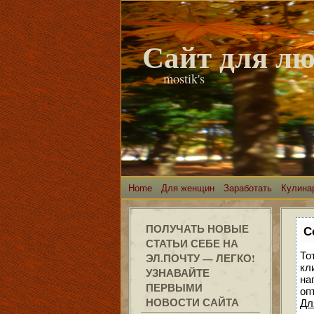
Сайт для л
mostik's
Home
Для женщин
Заработать
Кулина
ПОЛУЧАТЬ НОВЫЕ
С
СТАТЬИ СЕБЕ НА
То
ЭЛ.ПОЧТУ — ЛЕГКО!
кл
УЗНАВАЙТЕ
на
ПЕРВЫМИ
оп
НОВОСТИ САЙТА
Дл