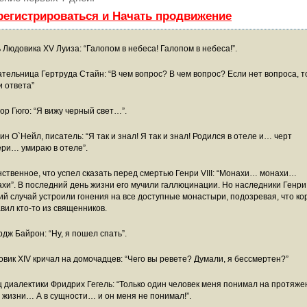
регистрироваться и Начать продвижение
 Людовика XV Луиза: “Галопом в небеса! Галопом в небеса!”.
тельница Гертруда Стайн: “В чем вопрос? В чем вопрос? Если нет вопроса, т
и ответа”
ор Гюго: “Я вижу черный свет…”.
н О`Нейл, писатель: “Я так и знал! Я так и знал! Родился в отеле и… черт
ри… умираю в отеле”.
ственное, что успел сказать перед смертью Генри VIII: “Монахи… монахи…
хи”. В последний день жизни его мучили галлюцинации. Но наследники Генри
ий случай устроили гонения на все доступные монастыри, подозревая, что ко
вил кто-то из священников.
дж Байрон: “Ну, я пошел спать”.
вик XIV кричал на домочадцев: “Чего вы ревете? Думали, я бессмертен?”
 диалектики Фридрих Гегель: “Только один человек меня понимал на протяже
 жизни… А в сущности… и он меня не понимал!”.