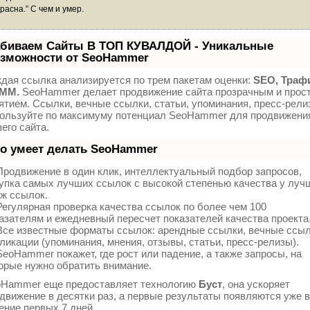
расна.” С чем и умер.
биваем Сайты В ТОП КУВАЛДОЙ - Уникальные
зможности от SeoHammer
дая ссылка анализируется по трем пакетам оценки:
SEO, Траф
SMM.
SeoHammer делает продвижение сайта прозрачным и прос
ятием. Ссылки, вечные ссылки, статьи, упоминания, пресс-рели
ользуйте по максимуму потенциал SeoHammer для продвижени
его сайта.
о умеет делать SeoHammer
родвижение в один клик, интеллектуальный подбор запросов,
упка самых лучших ссылок с высокой степенью качества у луч
ж ссылок.
егулярная проверка качества ссылок по более чем 100
азателям и ежедневный пересчет показателей качества проекта
се известные форматы ссылок: арендные ссылки, вечные ссыл
ликации (упоминания, мнения, отзывы, статьи, пресс-релизы).
eoHammer покажет, где рост или падение, а также запросы, на
орые нужно обратить внимание.
Hammer еще предоставляет технологию
Буст
, она ускоряет
движение в десятки раз, а первые результаты появляются уже в
ение первых 7 дней.