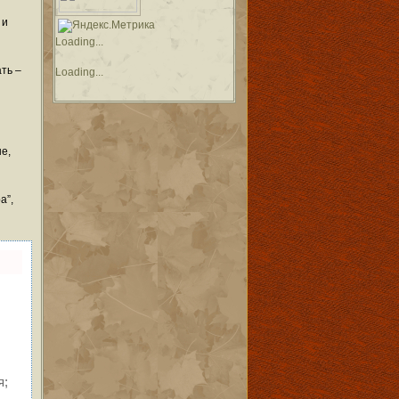
 и
Loading...
ть –
Loading...
е,
а”,
я;