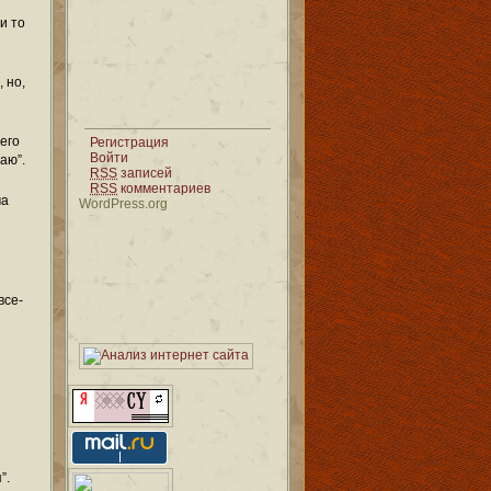
и то
 но,
чего
Регистрация
Войти
аю”.
RSS
записей
RSS
комментариев
ча
WordPress.org
все-
”.