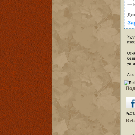
— В
Дл
За
Худо
изоб
Оска
безв
уйти
А во
Под
РќСЂ
Rela