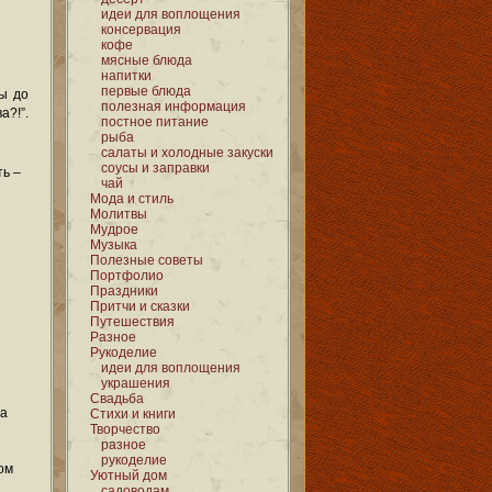
идеи для воплощения
консервация
кофе
мясные блюда
напитки
первые блюда
ы до
полезная информация
а?!”.
постное питание
рыба
салаты и холодные закуски
соусы и заправки
ть –
чай
Мода и стиль
Молитвы
Мудрое
Музыка
Полезные советы
Портфолио
Праздники
Притчи и сказки
Путешествия
Разное
Рукоделие
идеи для воплощения
украшения
Свадьба
на
Стихи и книги
Творчество
разное
рукоделие
ом
Уютный дом
садоводам