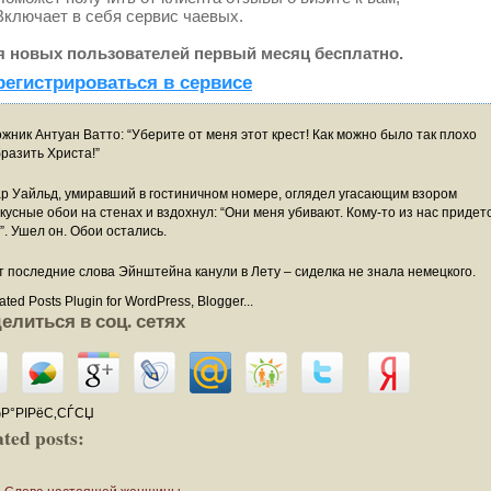
ключает в себя сервис чаевых.
я новых пользователей первый месяц бесплатно.
регистрироваться в сервисе
жник Антуан Ватто: “Уберите от меня этот крест! Как можно было так плохо
разить Христа!”
р Уайльд, умиравший в гостиничном номере, оглядел угасающим взором
кусные обои на стенах и вздохнул: “Они меня убивают. Кому-то из нас придет
”. Ушел он. Обои остались.
т последние слова Эйнштейна канули в Лету – сиделка не знала немецкого.
елиться в соц. сетях
Р°РІРёС‚СЃСЏ
ted posts: