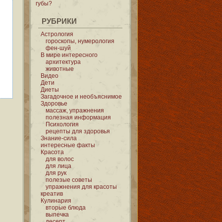
губы?
РУБРИКИ
Астрология
гороскопы, нумерология
фен-шуй
В мире интересного
архитектура
животные
Видео
Дети
Диеты
Загадочное и необъяснимое
Здоровье
массаж, упражнения
полезная информация
Психология
рецепты для здоровья
Знание-сила
интересные факты
Красота
для волос
для лица
для рук
полезые советы
упражнения для красоты
креатив
Кулинария
вторые блюда
выпечка
десерт