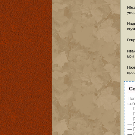
Ибсе
умер
Наде
скуч
Генр
Иван
мои
Поэт
прос
Се
Поп
соб
— Р
— П
— Р
— П
— П
— П