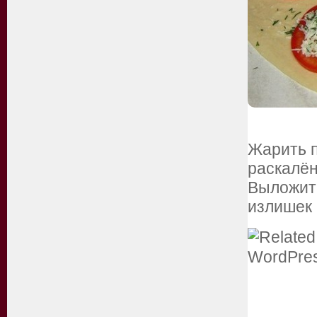
Жарить п
раскалён
Выложить
излишек 