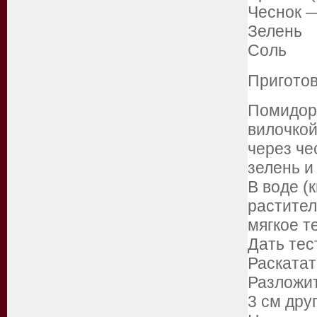
Чеснок —
Зелень
Соль
Приготов
Помидоры
вилочкой
через че
зелень и
В воде (
растител
мягкое т
Дать тес
Раскатат
Разложит
3 см друг