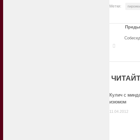
Метки:
пирожк
Преды
Собесед
ЧИТАЙТ
Кулич с минд
изюмом
11.04.2012