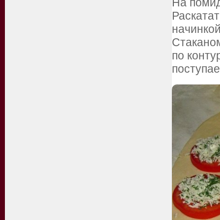
На помид
Раскатат
начинкой
Cтакано
по конту
поступае