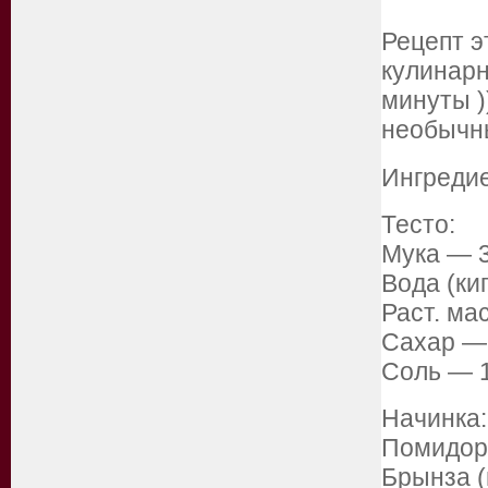
Рецепт э
кулинарн
минуты )
необычн
Ингреди
Тесто:
Мука — 3
Вода (кип
Раст. мас
Сахар — 
Соль — 1
Начинка:
Помидор
Брынза (