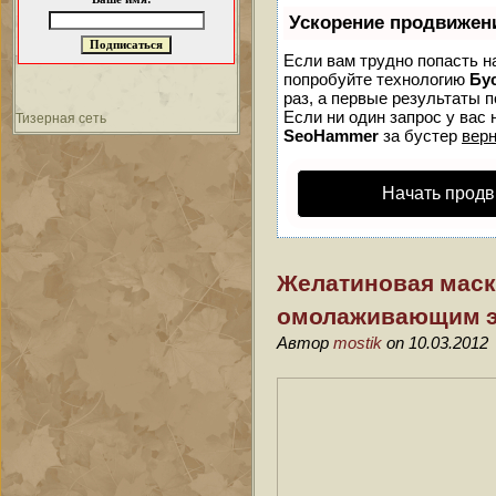
Ускорение продвижен
Если вам трудно попасть н
попробуйте технологию
Бу
раз, а первые результаты 
Если ни один запрос у вас 
Тизерная сеть
SeoHammer
за бустер
верн
Начать продв
Желатиновая маска
омолаживающим 
Автор
mostik
on 10.03.2012