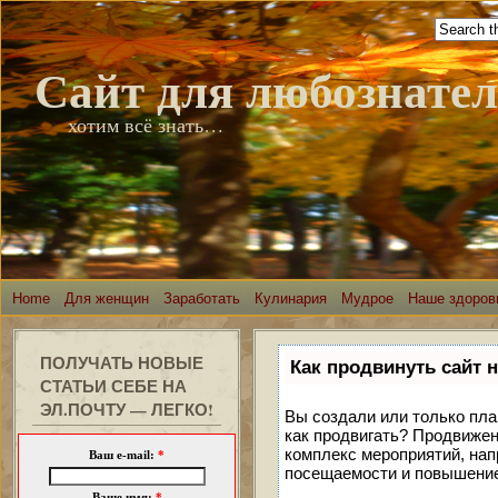
Сайт для любознате
хотим всё знать…
Home
Для женщин
Заработать
Кулинария
Мудрое
Наше здоров
ПОЛУЧАТЬ НОВЫЕ
Как продвинуть сайт 
СТАТЬИ СЕБЕ НА
ЭЛ.ПОЧТУ — ЛЕГКО!
Вы создали или только план
как продвигать? Продвижен
комплекс мероприятий, нап
Ваш e-mail:
*
посещаемости и повышение 
Ваше имя:
*