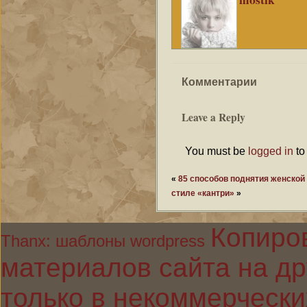
Комментарии
Leave a Reply
You must be
logged in
to
«
85 способов поднятия женской
стиле «кантри»
»
Копиро
Thanx: шаблоны wordpress
материалов сайта на др
только в некоммерчески