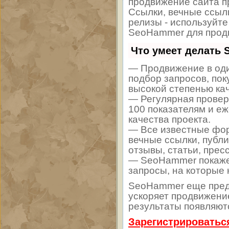
продвижение сайта п
Ссылки, вечные ссылк
релизы - используйт
SeoHammer для продв
Что умеет делать
— Продвижение в оди
подбор запросов, пок
высокой степенью ка
— Регулярная провер
100 показателям и е
качества проекта.
— Все известные фор
вечные ссылки, публи
отзывы, статьи, прес
— SeoHammer покажет,
запросы, на которые
SeoHammer еще пред
ускоряет продвижение
результаты появляютс
Зарегистрироватьс