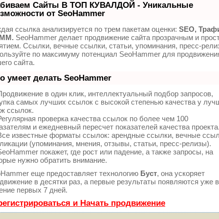
биваем Сайты В ТОП КУВАЛДОЙ - Уникальные
зможности от SeoHammer
дая ссылка анализируется по трем пакетам оценки:
SEO, Траф
SMM.
SeoHammer делает продвижение сайта прозрачным и прос
ятием. Ссылки, вечные ссылки, статьи, упоминания, пресс-рели
ользуйте по максимуму потенциал SeoHammer для продвижени
его сайта.
о умеет делать SeoHammer
родвижение в один клик, интеллектуальный подбор запросов,
упка самых лучших ссылок с высокой степенью качества у луч
ж ссылок.
егулярная проверка качества ссылок по более чем 100
азателям и ежедневный пересчет показателей качества проекта
се известные форматы ссылок: арендные ссылки, вечные ссыл
ликации (упоминания, мнения, отзывы, статьи, пресс-релизы).
eoHammer покажет, где рост или падение, а также запросы, на
орые нужно обратить внимание.
Hammer еще предоставляет технологию
Буст
, она ускоряет
движение в десятки раз, а первые результаты появляются уже в
ение первых 7 дней.
регистрироваться и Начать продвижение