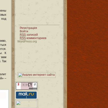
жены
овых
ы под
Регистрация
Войти
RSS
записей
RSS
комментариев
иво,
WordPress.org
ться
тся.
ы. К
т вам
. Так
юлит
ой» –