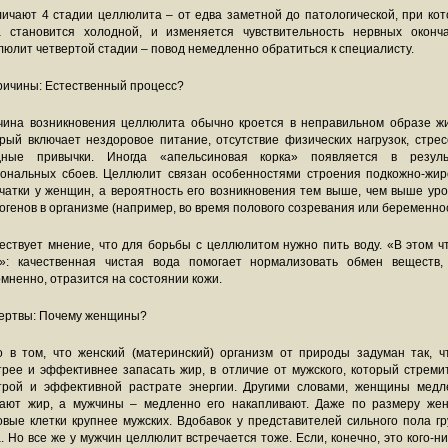
ичают 4 стадии целлюлита – от едва заметной до патологической, при ко
а становится холодной, и изменяется чувствительность нервных оконча
юлит четвертой стадии – повод немедленно обратиться к специалисту.
ричины: Естественный процесс?
чина возникновения целлюлита обычно кроется в неправильном образе жи
рый включает нездоровое питание, отсутствие физических нагрузок, стре
дные привычки. Иногда «апельсиновая корка» появляется в резуль
мональных сбоев. Целлюлит связан особенностями строения подкожно-жир
чатки у женщин, а вероятность его возникновения тем выше, чем выше ур
огенов в организме (например, во время полового созревания или беременнос
ствует мнение, что для борьбы с целлюлитом нужно пить воду. «В этом ч
ь»: качественная чистая вода помогает нормализовать обмен веществ, 
мненно, отразится на состоянии кожи.
Жертвы: Почему женщины?
о в том, что женский (материнский) организм от природы задуман так, ч
рее и эффективнее запасать жир, в отличие от мужского, который стреми
трой и эффективной растрате энергии. Другими словами, женщины медл
гают жир, а мужчины – медленно его накапливают. Даже по размеру жен
вые клетки крупнее мужских. Вдобавок у представителей сильного пола г
. Но все же у мужчин целлюлит встречается тоже. Если, конечно, это кого-н