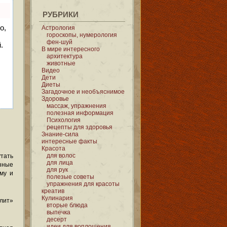
РУБРИКИ
о,
Астрология
гороскопы, нумерология
фен-шуй
.
В мире интересного
архитектура
животные
Видео
Дети
Диеты
Загадочное и необъяснимое
Здоровье
массаж, упражнения
полезная информация
Психология
рецепты для здоровья
Знание-сила
интересные факты
Красота
для волос
тать
для лица
зные
для рук
му и
полезые советы
упражнения для красоты
креатив
Кулинария
лит»
вторые блюда
выпечка
десерт
идеи для воплощения