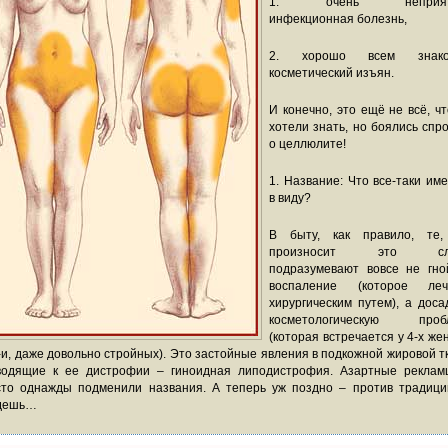
1. очень неприят
инфекционная болезнь,
2. хорошо всем знако
косметический изъян.
И конечно, это ещё не всё, ч
хотели знать, но боялись спр
о целлюлите!
1. Название: Что все-таки им
в виду?
В быту, как правило, те,
произносит это сло
подразумевают вовсе не гно
воспаление (которое леч
хирургическим путем), а дос
косметологическую проб
(которая встречается у 4-х ж
-и, даже довольно стройных). Это застойные явления в подкожной жировой т
водящие к ее дистрофии – гиноидная липодистрофия. Азартные реклам
сто однажды подменили названия. А теперь уж поздно – против традици
дешь…