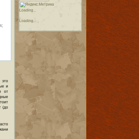
Loading...
Loading...
я;
 это
ые и
я от
дные
тоит
 (до
асто
ткани