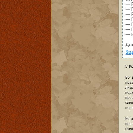
— Р
— П
— Р
— П
— П
— П
— В
Дл
За
5. К
Во 
пра
лим
под
про
сли
перв
Кст
прен
очищ