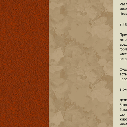
Разл
кож
Целл
2. П
При
кото
вре
гор
клет
эстр
Суще
ест
несо
3. 
Дел
быст
быс
сжи
жиро
кожа