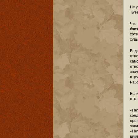
Не у
Twee
Что 
близ
хоте
худ
Вед
отн
само
отн
знач
в це
Раб
Если
отка
«Не
соед
орг
зави
«Не
цик