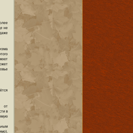
более
де не
 даже
изма
того
имеют
ожет
ровье
дётся
» от
сти в
ямую
ьным
мо),