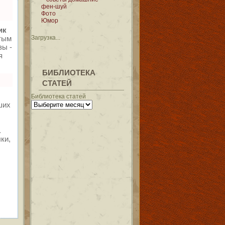
фен-шуй
Фото
Юмор
ик
Загрузка...
тым
зы -
я
БИБЛИОТЕКА
СТАТЕЙ
Библиотека статей
ших
.
ки,