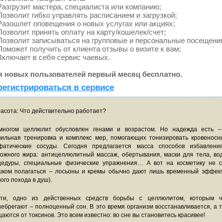
азгрузит мастера, специалиста или компанию;
озволит гибко управлять расписанием и загрузкой;
азошлет оповещения о новых услугах или акциях;
озволит принять оплату на карту/кошелек/счет;
озволит записываться на групповые и персональные посещени
оможет получить от клиента отзывы о визите к вам;
ключает в себя сервис чаевых.
я новых пользователей первый месяц бесплатно.
регистрироваться в сервисе
расота: Что действительно работает?
многом целлюлит обусловлен генами и возрастом. Но надежда есть –
вильная тренировка и комплекс мер, помогающих тонизировать кровеносн
фатические сосуды. Сегодня предлагается масса способов избавлени
кожного жира: антицеллюлитный массаж, обертывания, маски для тела, во
цедуры, специальные физические упражнения… А вот на косметику не с
шком полагаться – лосьоны и кремы обычно дают лишь временный эффект
ого похода в душ).
ати, одно из действенных средств борьбы с целлюлитом, которым ч
ебрегают – полноценный сон. В это время организм восстанавливается, а 
аются от токсинов. Это всем известно: во сне вы становитесь красивее!