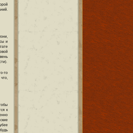
торой
ний.
зни,
ссы и
тате
овой
овень
ти).
то-то
что,
тобы
тся к
енно
ские
рубее
ибудь