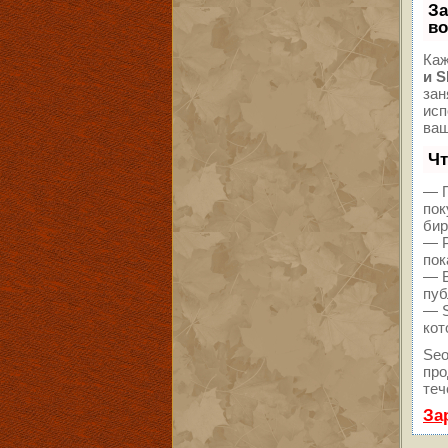
За
во
Каж
и 
зан
исп
ваш
Чт
— П
пок
бир
— Р
пок
— В
пуб
— S
кот
Seo
про
теч
За