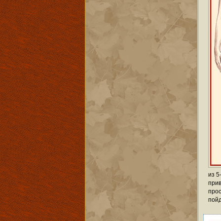
из 5
при
про
пой