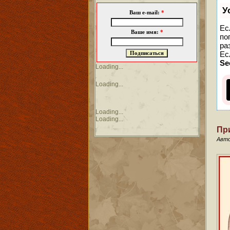
У
Ваш e-mail:
*
Ес
Ваше имя:
*
по
ра
Ес
Se
Loading...
Loading...
Loading...
Loading...
Пр
Авт