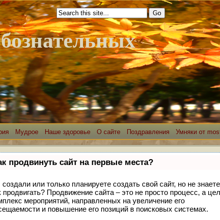
юбознательных
рия
Мудрое
Наше здоровье
О сайте
Поздравления
Умняки от most
ак продвинуть сайт на первые места?
 создали или только планируете создать свой сайт, но не знаете
к продвигать? Продвижение сайта – это не просто процесс, а це
мплекс мероприятий, направленных на увеличение его
сещаемости и повышение его позиций в поисковых системах.