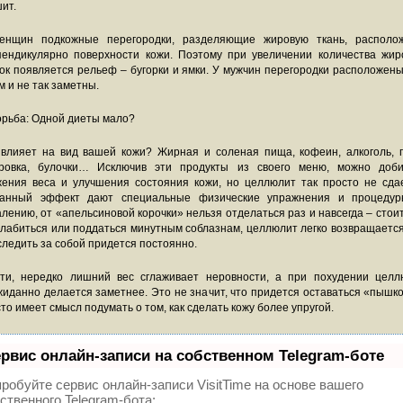
ит.
енщин подкожные перегородки, разделяющие жировую ткань, располо
пендикулярно поверхности кожи. Поэтому при увеличении количества жир
ок появляется рельеф – бугорки и ямки. У мужчин перегородки расположен
м и не так заметны.
орьба: Одной диеты мало?
 влияет на вид вашей кожи? Жирная и соленая пища, кофеин, алкоголь, п
ировка, булочки… Исключив эти продукты из своего меню, можно доби
жения веса и улучшения состояния кожи, но целлюлит так просто не сдае
анный эффект дают специальные физические упражнения и процедур
лению, от «апельсиновой корочки» нельзя отделаться раз и навсегда – стои
лабиться или поддаться минутным соблазнам, целлюлит легко возвращается
следить за собой придется постоянно.
ати, нередко лишний вес сглаживает неровности, а при похудении целл
иданно делается заметнее. Это не значит, что придется оставаться «пышк
то имеет смысл подумать о том, как сделать кожу более упругой.
рвис онлайн-записи на собственном Telegram-боте
робуйте сервис онлайн-записи VisitTime на основе вашего
ственного Telegram-бота: