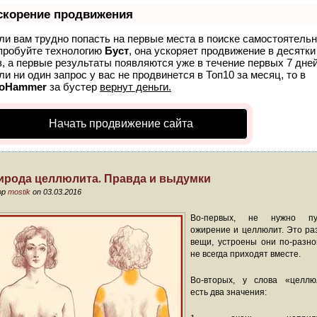
скорение продвижения
ли вам трудно попасть на первые места в поиске самостоятельн
пробуйте технологию
Буст
, она ускоряет продвижение в десятки
з, а первые результаты появляются уже в течение первых 7 дней
ли ни один запрос у вас не продвинется в Топ10 за месяц, то в
oHammer
за бустер
вернут деньги.
Начать продвижение сайта
ирода целлюлита. Правда и выдумки
ор
mostik
on 03.03.2016
Во-первых, не нужно пу
ожирение и целлюлит. Это ра
вещи, устроены они по-разно
не всегда приходят вместе.
Во-вторых, у слова «целлю
есть два значения: