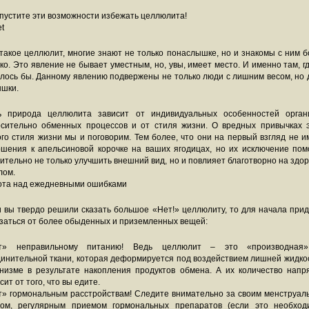
пустите эти возможности избежать целлюлита!
t
такое целлюлит, многие знают не только понаслышке, но и знакомы с ним 
ко. Это явление не бывает уместным, но, увы, имеет место. И именно там, г
лось бы. Данному явлению подвержены не только люди с лишним весом, но
ышки.
ь природа целлюлита зависит от индивидуальных особенностей орган
осительно обменных процессов и от стиля жизни. О вредных привычках э
го стиля жизни мы и поговорим. Тем более, что они на первый взгляд не 
ошения к апельсиновой корочке на ваших ягодицах, но их исключение пом
ительно не только улучшить внешний вид, но и повлияет благотворно на здо
лом.
ота над ежедневными ошибками
 вы твердо решили сказать большое «Нет!» целлюлиту, то для начала при
заться от более обыденных и приземленных вещей:
т» неправильному питанию! Ведь целлюлит – это «производная
инительной ткани, которая деформируется под воздействием лишней жидко
анизме в результате накопления продуктов обмена. А их количество напр
сит от того, что вы едите.
т» гормональным расстройствам! Следите внимательно за своим менструал
лом, регулярным приемом гормональных препаратов (если это необходи