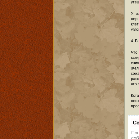
утеш
У ж
пер
клет
угло
4. Б
Что
газ
сни
Жел
сожа
расс
что 
Кст
неож
прос
Се
Поп
соб