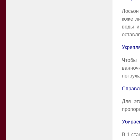
Лосьон
коже ли
воды и
оставля
Укрепля
Чтобы 
ванноч
погружа
Справл
Для эт
пропорц
Убирае
В 1 ста