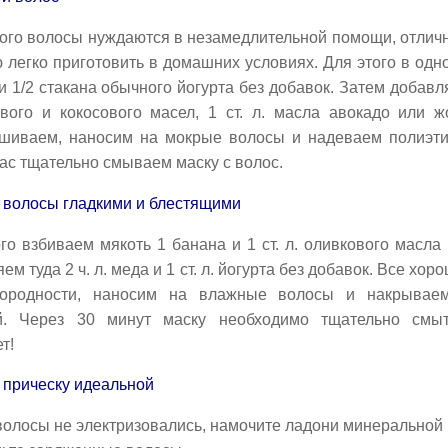
кого волосы нуждаются в незамедлительной помощи, отличн
 легко приготовить в домашних условиях. Для этого в одн
и 1/2 стакана обычного йогурта без добавок. Затем добавляе
ового и кокосового масел, 1 ст. л. масла авокадо или 
шиваем, наносим на мокрые волосы и надеваем полиэти
ас тщательно смываем маску с волос.
 волосы гладкими и блестящими
го взбиваем мякоть 1 банана и 1 ст. л. оливкового масла
ем туда 2 ч. л. меда и 1 ст. л. йогурта без добавок. Все х
ородности, наносим на влажные волосы и накрываем
й. Через 30 минут маску необходимо тщательно смыт
т!
 прическу идеальной
олосы не электризовались, намочите ладони минеральной 