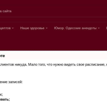
а сайта
ецептов
Наше здоровье
Юмор. Одесские анекдоты
оте
 клиентов никуда. Мало того, что нужно видеть свое расписание
ение записей:
ы;
вать;