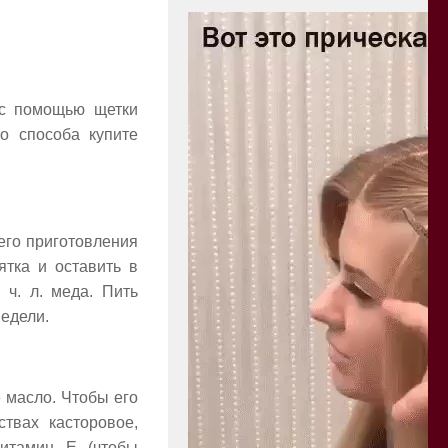
и с помощью щетки
о способа купите
его приготовления
ятка и оставить в
 ч. л. меда. Пить
недели.
 масло. Чтобы его
твах касторовое,
витамин Е (чтобы