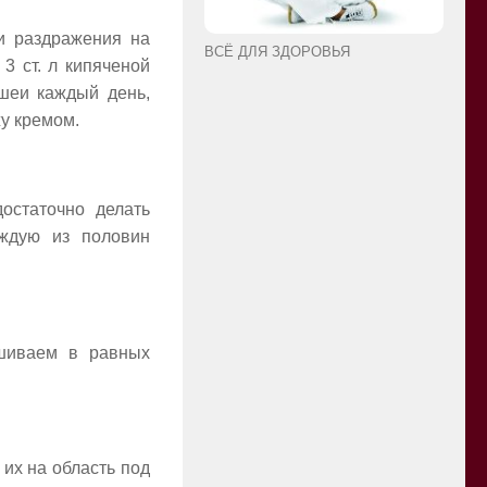
и раздражения на
ВСЁ ДЛЯ ЗДОРОВЬЯ
3 ст. л кипяченой
 шеи каждый день,
у кремом.
остаточно делать
ждую из половин
ешиваем в равных
 их на область под