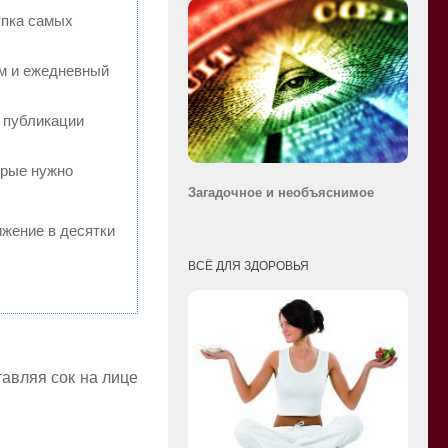
упка самых
ям и ежедневный
 публикации
орые нужно
Загадочное и необ
ъяснимое
ижение в десятки
ВСЁ ДЛЯ ЗДОРОВЬЯ
тавляя сок на лице