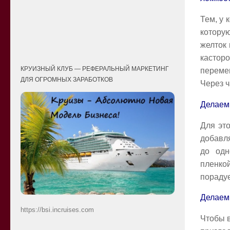
Тем, у 
которую
желток 
кастор
КРУИЗНЫЙ КЛУБ — РЕФЕРАЛЬНЫЙ МАРКЕТИНГ
переме
ДЛЯ ОГРОМНЫХ ЗАРАБОТКОВ
Через ч
Делаем
Для это
добавля
до одн
пленко
порадуе
Делаем
https://bsi.incruises.com
Чтобы в