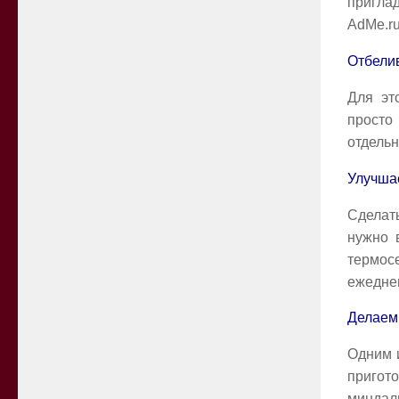
пригла
AdMe.ru
Отбели
Для эт
просто
отдельн
Улучша
Сделать
нужно в
термос
ежеднев
Делаем
Одним 
пригот
миндал