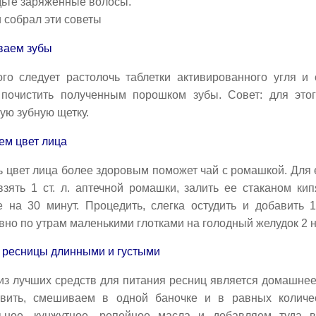
дьте заряженные волосы.
 собрал эти советы
ваем зубы
ого следует растолочь таблетки активированного угля 
 почистить полученным порошком зубы. Совет: для этог
ую зубную щетку.
ем цвет лица
 цвет лица более здоровым поможет чай с ромашкой. Для 
зять 1 ст. л. аптечной ромашки, залить ее стаканом кип
е на 30 минут. Процедить, слегка остудить и добавить 1
но по утрам маленькими глотками на голодный желудок 2 
 ресницы длинными и густыми
из лучших средств для питания ресниц является домашнее
овить, смешиваем в одной баночке и в равных количес
ьное, кунжутное, репейное масла и добавляем туда 