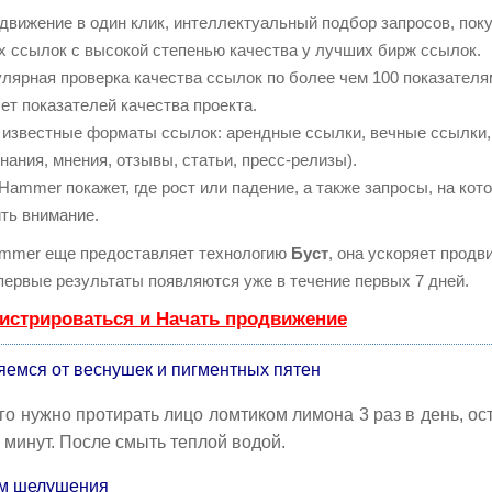
вижение в один клик, интеллектуальный подбор запросов, пок
 ссылок с высокой степенью качества у лучших бирж ссылок.
лярная проверка качества ссылок по более чем 100 показател
ет показателей качества проекта.
известные форматы ссылок: арендные ссылки, вечные ссылки,
нания, мнения, отзывы, статьи, пресс-релизы).
ammer покажет, где рост или падение, а также запросы, на кот
ть внимание.
mmer еще предоставляет технологию
Буст
, она ускоряет продв
 первые результаты появляются уже в течение первых 7 дней.
истрироваться и Начать продвижение
яемся от веснушек и пигментных пятен
го нужно протирать лицо ломтиком лимона 3 раз в день, ос
 минут. После смыть теплой водой.
м шелушения