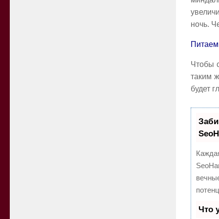
увелич
ночь. Ч
Питаем 
Чтобы с
таким ж
будет г
Заби
Seo
Каждая
SeoHa
вечные
потен
Что 