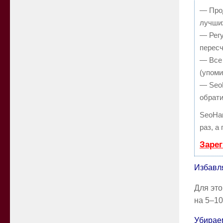
— Прод
лучших
— Регу
пересч
— Все 
(упоми
— SeoH
обрати
SeoHa
раз, а
Зарег
Избавл
Для это
на 5–10
Убирае