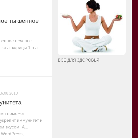
ное тыквенное
квенное печенье
 ст.л. корицы 1 ч.л.
ВСЁ ДЛЯ ЗДОРОВЬЯ
16.08.2013
мунитета
емя поможет
 укрепит иммунитет и
м вкусом. А...