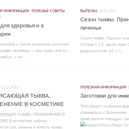
АЯ ИНФОРМАЦИЯ
/
ПОЛЕЗЫЕ СОВЕТЫ
ВЫПЕЧКА
19.11.2013
4
Сезон тыквы. Пря
для здоровья и в
печенье
арии
Сезон тыквы. Пряное ты
азговор о таком полезном растение
Состав 1 1/2 чашки муки 1
низма человека — как тыква или по
разрыхлителя 1/2 ч.л....
арбуз, о её...
03.11.2013
ПОЛЕЗНАЯ ИНФОРМАЦИЯ
ЯСАЮЩАЯ ТЫКВА.
Заготовки для им
ЕНЕНИЕ В КОСМЕТИКЕ
Этот рецепт в зимнее вр
справиться с болезнями,
АЮЩАЯ ТЫКВА. ПРИМЕНЕНИЕ В
даже просто порадует сво
КЕ В косметике широко
ется сок, семена и мякоть тыквы.