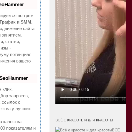
SeoHammer
ируется по трем
 Трафик и SMM.
одвижение сайта
 занятием.
и, статьи,
изы -
муму потенциал
ижения вашего
 SeoHammer
 клик,
бор запросов,
 ссылок с
ества у лучших
ВСЁ О КРАСОТЕ И ДЛЯ КРАСОТЫ
а качества
100 показателям и
ВСЁ