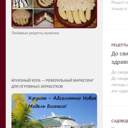
Рецепт о
только в 
Любимые рецепты выпечки
РЕЦЕПТЫ
До св
здравс
До свида
До свида
КРУИЗНЫЙ КЛУБ — РЕФЕРАЛЬНЫЙ МАРКЕТИНГ
липиды и
ДЛЯ ОГРОМНЫХ ЗАРАБОТКОВ
это чуде
САДОВО