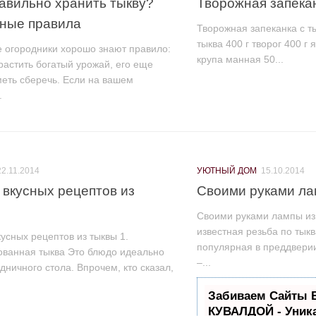
равильно хранить тыкву?
Творожная запекан
ные правила
Творожная запеканка с т
тыква 400 г творог 400 г 
 огородники хорошо знают правило:
крупа манная 50...
астить богатый урожай, его еще
меть сберечь. Если на вашем
.
22.11.2014
УЮТНЫЙ ДОМ
15.10.2014
 вкусных рецептов из
Своими руками ла
Своими руками лампы из
известная резьба по тыкв
усных рецептов из тыквы 1.
популярная в преддверии
ванная тыква Это блюдо идеально
–...
дничного стола. Впрочем, кто сказал,
Забиваем Сайты 
КУВАЛДОЙ - Уник