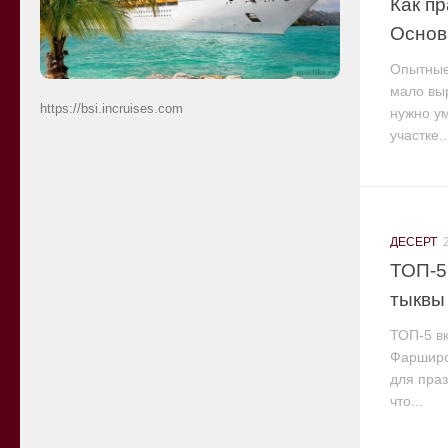
Как п
Основ
Опытные
мало выр
https://bsi.incruises.com
нужно у
участке..
ДЕСЕРТ
ТОП-5
тыквы
ТОП-5 вк
Фарширо
для праз
что...