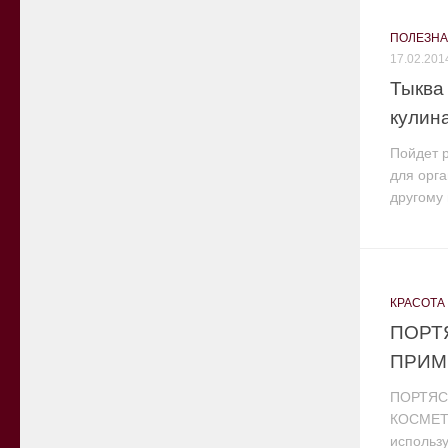
ПОЛЕЗН
17.02.201
Тыква 
кулин
Пойдет р
для орга
другому г
КРАСОТА
ПОРТ
ПРИМ
ПОРТЯС
КОСМЕТИ
использу