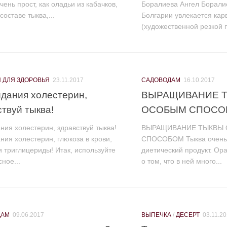
чень прост, как оладьи из кабачков,
Боралиева Ангел Боралиев
составе тыква,...
Болгарии увлекается кар
(художественной резкой 
 ДЛЯ ЗДОРОВЬЯ
23.11.2017
САДОВОДАМ
16.10.2017
идания холестерин,
ВЫРАЩИВАНИЕ 
твуй тыква!
ОСОБЫМ СПОСО
ния холестерин, здравствуй тыква!
ВЫРАЩИВАНИЕ ТЫКВЫ
ния холестерин, глюкоза в крови,
СПОСОБОМ Тыква очень
 триглицериды! Итак, используйте
диетический продукт. Ор
сное...
о том, что в ней много...
ДАМ
09.06.2017
ВЫПЕЧКА
/
ДЕСЕРТ
03.11.2