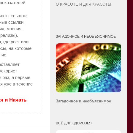
показателей
О КРАСОТЕ И ДЛЯ КРАСОТЫ
маты ссылок:
ные ссылки,
ия, мнения,
-релизы).
ЗАГАДОЧНОЕ И НЕОБЪЯСНИМОЕ
 где рост или
осы, на которые
ние.
ставляет
 ускоряет
 раз, а первые
я уже в течение
я и Начать
Загадочное и необ
ъяснимое
ВСЁ ДЛЯ ЗДОРОВЬЯ