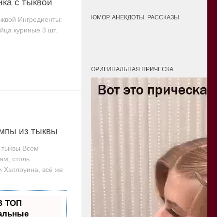
ка с тыквой
ЮМОР. АНЕКДОТЫ. РАССКАЗЫ
ыквой Ингредиенты:
яйца куриные 3 шт.
ОРИГИНАЛЬНАЯ ПРИЧЕСКА
мпы из тыквы
 тыквы Всем
ам, столь
 Хэллоуина, всё же
В ТОП
альные