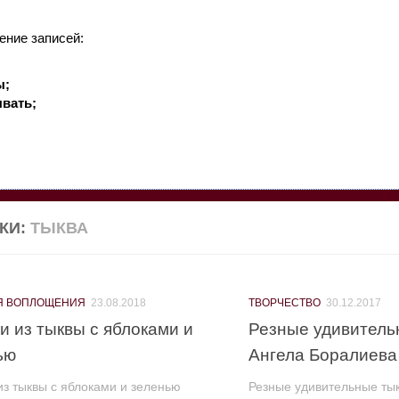
ение записей:
ы;
вать;
КИ:
ТЫКВА
Я ВОПЛОЩЕНИЯ
23.08.2018
ТВОРЧЕСТВО
30.12.2017
и из тыквы с яблоками и
Резные удивитель
ью
Ангела Боралиева
з тыквы с яблоками и зеленью
Резные удивительные тык