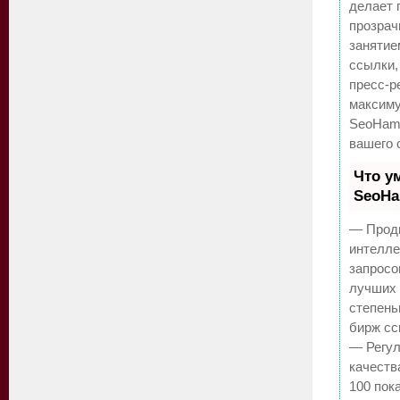
делает 
прозрач
занятие
ссылки,
пресс-р
максиму
SeoHam
вашего 
Что у
SeoH
— Продв
интелле
запросо
лучших 
степень
бирж сс
— Регул
качеств
100 пок