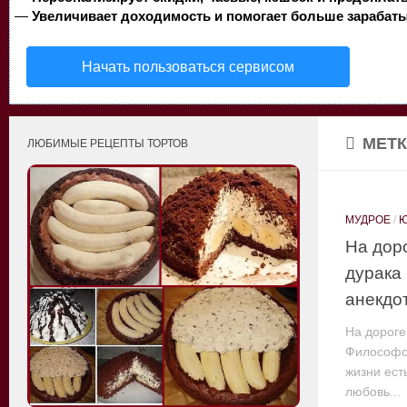
—
Увеличивает доходимость и помогает больше зарабаты
Начать пользоваться сервисом
МЕТК
ЛЮБИМЫЕ РЕЦЕПТЫ ТОРТОВ
МУДРОЕ
/
На дор
дурака
анекдо
На дороге
Философск
жизни ест
любовь...