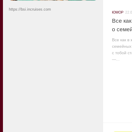
https://bsi.incruises.com
ЮМОР
22.
Все как
о семе
Все как в
семейных
с тобой с
—...