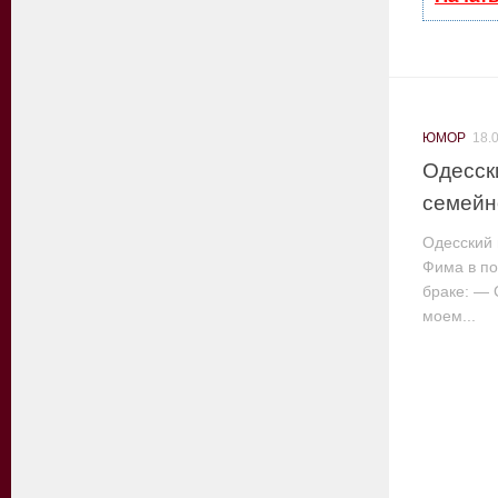
ЮМОР
18.
Одесск
семейн
Одесский
Фима в по
браке: — 
моем...