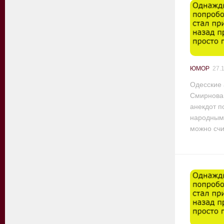
ЮМОР
27.
Одесские 
Смирнова
анекдот п
народным 
можно счит