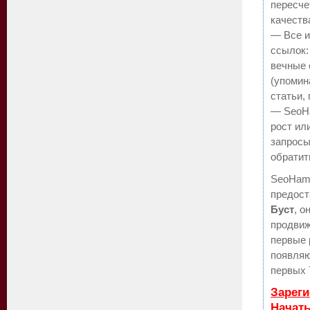
пересче
качеств
— Все 
ссылок:
вечные 
(упомин
статьи,
— SeoHa
рост ил
запросы
обратит
SeoHam
предост
Буст
, о
продвиж
первые 
появляю
первых 
Зареги
Начат