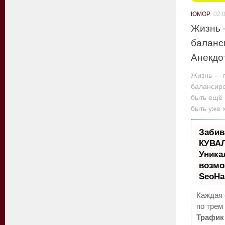
ЮМОР
02.
Жизнь 
баланс
Анекдо
Жизнь — 
балансир
быть ещё 
быть уже 
Забив
КУВАЛ
Уника
возмо
SeoH
Каждая 
по трем
Трафик