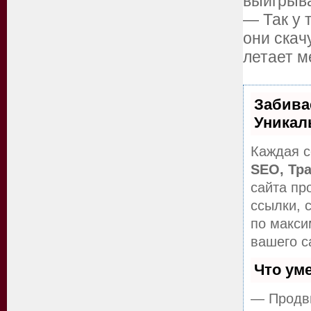
выигрыв
— Так у 
они скач
летает м
Забива
Уникал
Каждая с
SEO, Тр
сайта пр
ссылки, 
по макс
вашего с
Что ум
— Продви