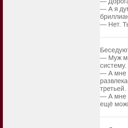
— Дорога
— А я ду
бриллиа
— Нет. Т
Беседуют
— Муж мн
систему.
— А мне 
развлека
третьей.
— А мне 
ещё можн