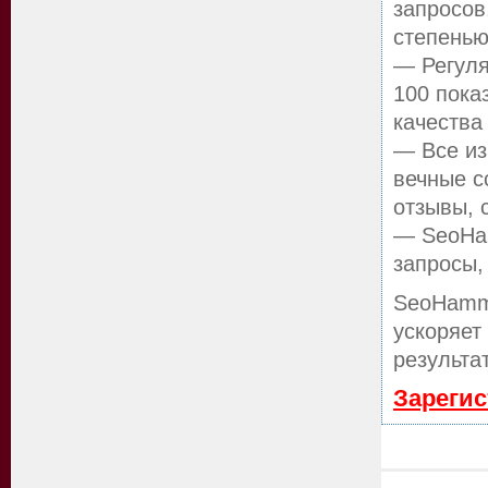
запросов
степенью
— Регуля
100 пока
качества
— Все из
вечные с
отзывы, 
— SeoHam
запросы,
SeoHamm
ускоряет
результа
Зарегис