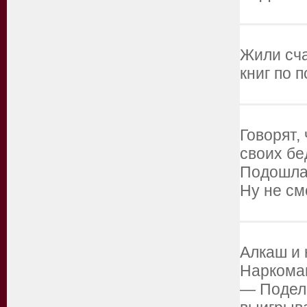
Жили сча
книг по 
Говорят,
своих бе
Подошла
Ну не см
Алкаш и 
Наркоман
— Подели