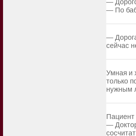
— Дорого
— По ба
— Дорога
сейчас н
Умная и 
только п
нужным 
Пациент 
— Доктор
сосчитат