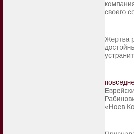
компания
своего с
Жертва р
достойны
устрани
повседн
Еврейск
Рабинов
«Ноев Ко