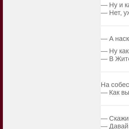
— Ну и к
— Нет, у
— А наск
— Ну как
— В Жито
На собес
— Как вы
— Скажи 
— Давай