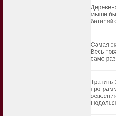
Деревенс
мыши быв
батарейк
Самая эк
Весь тов
само раз
Тратить 
программ
освоения
Подольск