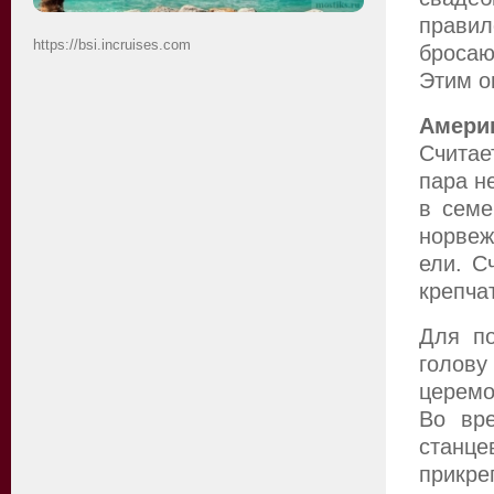
прави
https://bsi.incruises.com
бросаю
Этим о
Амери
Считае
пара н
в семе
норвеж
ели. С
крепча
Для по
голову
церемо
Во вре
станце
прикр