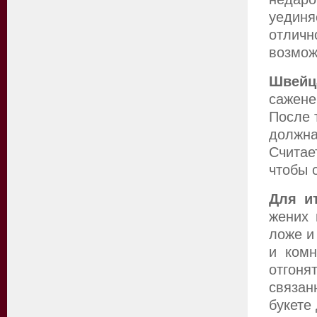
уединя
отлич
возмож
Швейц
сажене
После 
должна
Считае
чтобы 
Для и
жених 
ложе и
и комн
отгон
связан
букете