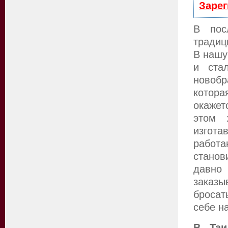
Зарег
В пос
традиц
В нашу
и ста
новобр
котор
окажет
этом 
изгот
работа
станов
давно
заказы
бросат
себе н
В Таи