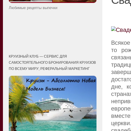
Сва
Любимые рецепты выпечки
Всякое
то рож
связан
КРУИЗНЫЙ КЛУБ — СЕРВИС ДЛЯ
САМОСТОЯТЕЛЬНОГО БРОНИРОВАНИЯ КРУИЗОВ
тради
ПО ВСЕМУ МИРУ; РЕФЕРАЛЬНЫЙ МАРКЕТИНГ
завер
достат
дне, к
стран
непри
европе
вмест
церкви
свадеб