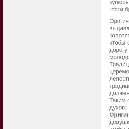
купюры
гости б
Ориг
выдава
колотя
чтобы 
дорогу
молодо
Традиц
церем
лепест
традиц
должен
Таким 
духов;
Ориги
девуш
чтобы 