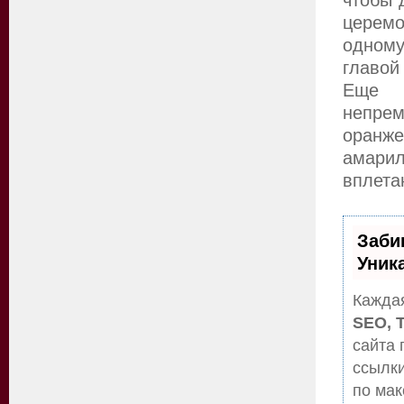
церемо
одному
главой
Еще о
непрем
оранже
амарил
вплета
Заби
Уник
Каждая
SEO, 
сайта 
ссылки
по ма