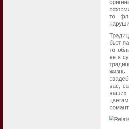
оригин
оформи
то фл
наруши
Традиц
бьет п
то обл
ее к с
традиц
жизнь
свадеб
вас, с
ваших
цветам
романт