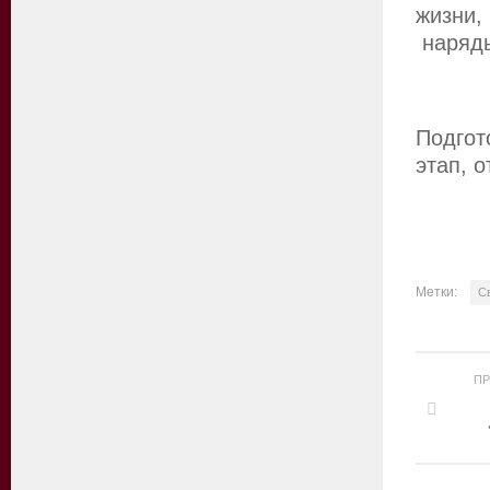
жизни,
наряды
Подгот
этап, 
Метки:
С
П