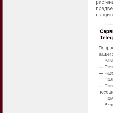
растен
предв
нарцис
Серв
Tele
Попроб
вашего
— Разг
— Позв
— Разо
— Позв
— Поз
посещ
— Помо
— Вклю