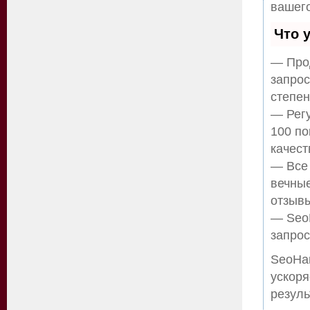
вашего
Что 
— Прод
запрос
степен
— Регу
100 по
качест
— Все
вечные
отзывы
— SeoH
запрос
SeoHa
ускоря
резуль