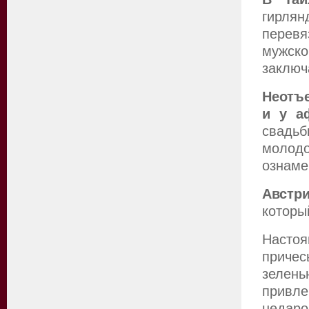
гирлян
перев
мужск
заключ
Неотъ
и у а
свадьб
молод
ознаме
Австр
которы
Наст
причес
зелен
привл
недаро