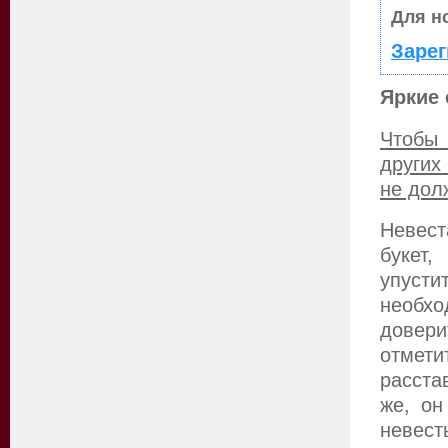
Для н
Зарег
Яркие
Чтобы 
других
не дол
Невес
букет
упусти
необхо
довери
отмети
расста
же, он
невест