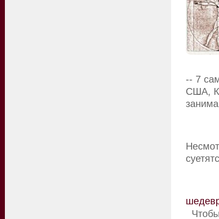
-- 7 с
США, К
заним
Несмот
суетят
шедев
Чтобы 