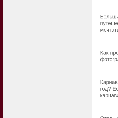
Больши
путеше
мечтат
Как пр
фотогр
Карнав
год? Е
карнав