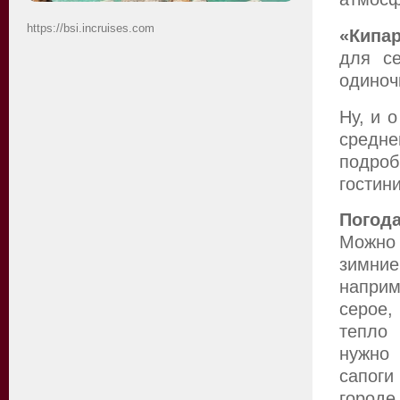
https://bsi.incruises.com
«Кипа
для се
одиноч
Ну, и 
средне
подро
гостин
Погод
Можно 
зимние
наприм
серое,
тепло 
нужно 
сапоги
городе