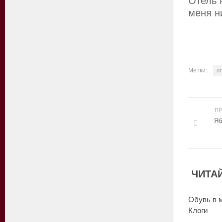
Отель 
меня н
Метки:
о
П
Яб
ЧИТАЙ
Обувь в 
Клоги