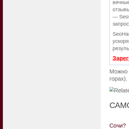
вечные
отзывы
— SeoH
запрос
SeoHa
ускоря
резуль
Зарег
Можно 
горах).
САМ
Сочи?