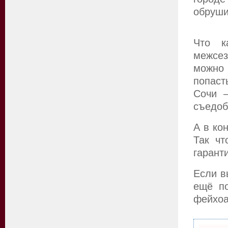
обруши
Что к
межсез
можно 
попаст
Сочи —
съедоб
А в ко
Так чт
гарант
Если в
ещё по
фейхоа