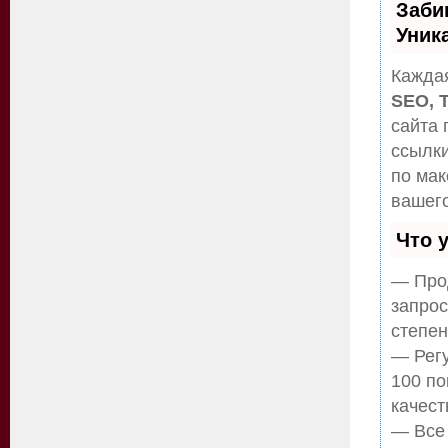
Заби
Уник
Каждая
SEO, 
сайта 
ссылки
по ма
вашего
Что 
— Прод
запрос
степен
— Регу
100 по
качест
— Все