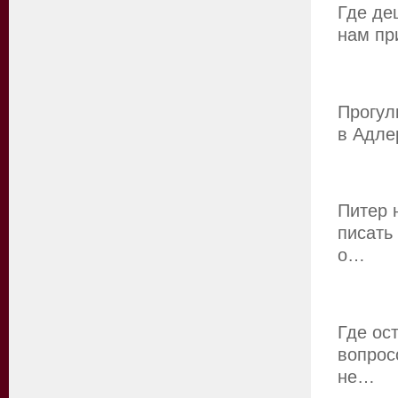
Где де
нам пр
Прогул
в Адле
Питер 
писать
о…
Где ос
вопрос
не…