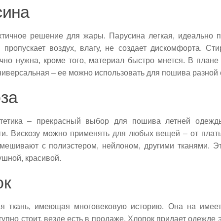
сина
тичное решение для жары. Парусина легкая, идеально п
ь пропускает воздух, влагу, не создает дискомфорта. Ст
чно нужна, кроме того, материал быстро мнется. В план
ниверсальная – ее можно использовать для пошива разной
за
нтетика – прекрасный выбор для пошива летней одежды
ти. Вискозу можно применять для любых вещей – от плат
мешивают с полиэстером, нейлоном, другими тканями. Э
ушной, красивой.
ок
ая ткань, имеющая многовековую историю. Она на имее
тупно стоит, везде есть в продаже. Хлопок придает одежде э