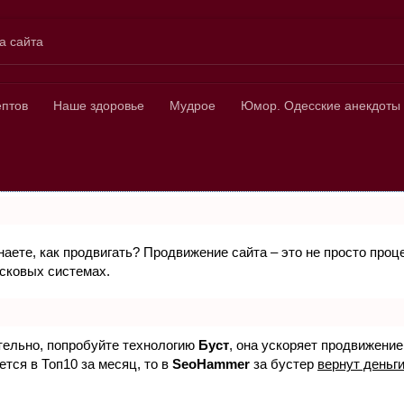
а сайта
ных
ептов
Наше здоровье
Мудрое
Юмор. Одесские анекдоты
знаете, как продвигать? Продвижение сайта – это не просто про
исковых системах.
ятельно, попробуйте технологию
Буст
, она ускоряет продвижение
ется в Топ10 за месяц, то в
SeoHammer
за бустер
вернут деньги