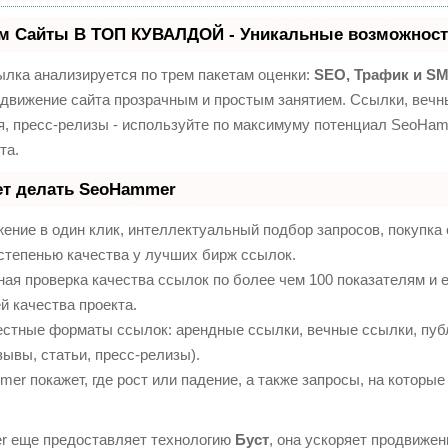
м Сайты В ТОП КУВАЛДОЙ - Уникальные возможност
лка анализируется по трем пакетам оценки:
SEO, Трафик и S
движение сайта прозрачным и простым занятием. Ссылки, вечны
я, пресс-релизы - используйте по максимуму потенциал SeoHa
та.
ет делать SeoHammer
ение в один клик, интеллектуальный подбор запросов, покупк
степенью качества у лучших бирж ссылок.
ая проверка качества ссылок по более чем 100 показателям и
й качества проекта.
естные форматы ссылок: арендные ссылки, вечные ссылки, пуб
зывы, статьи, пресс-релизы).
r покажет, где рост или падение, а также запросы, на которые
 еще предоставляет технологию
Буст
, она ускоряет продвижени