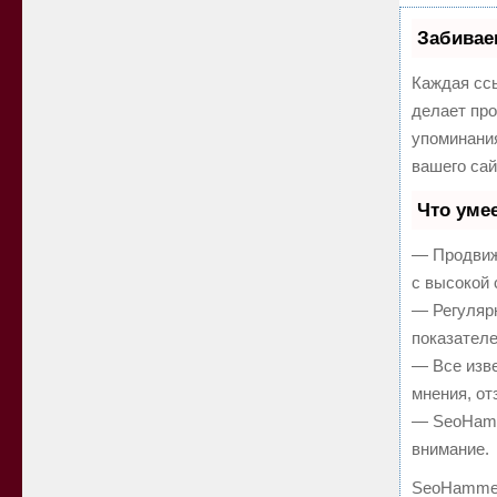
Забивае
Каждая ссы
делает про
упоминани
вашего сай
Что уме
— Продвиж
с высокой 
— Регулярн
показателе
— Все изв
мнения, от
— SeoHamme
внимание.
SeoHammer