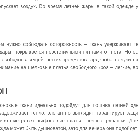
пускает воздух. Во время летней жары в такой одежде 
м нужно соблюдать осторожность – ткань удерживает т
дары, покрывается неэстетичными пятнами от пота. Но е
 свободных вещей, легких предметов гардероба, получитс
нимание на шелковые платья свободного кроя – легкие, в
.
он
новые ткани идеально подойдут для пошива летней оде
 задерживает тепло, элегантно выглядит, гарантирует защи
иво смотрятся шифоновые платья, ночные рубашки. Днем
ежда может быть душноватой, зато для вечера она подойдет