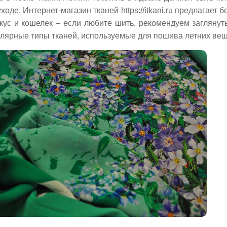
ходе. Интернет-магазин тканей https://itkani.ru предлагает
кус и кошелек – если любите шить, рекомендуем загляну
лярные типы тканей, используемые для пошива летних вещ