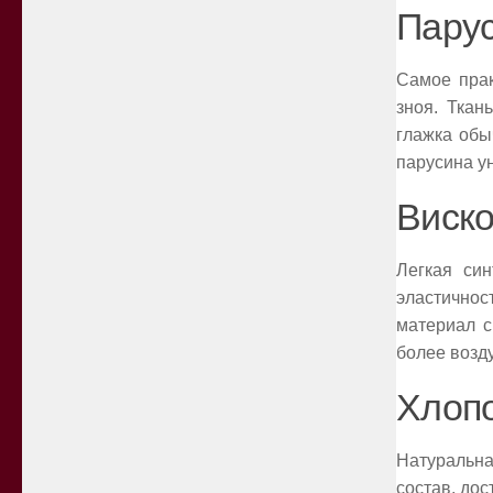
Пару
Самое прак
зноя. Ткан
глажка обы
парусина у
Виско
Легкая си
эластичнос
материал с
более возд
Хлоп
Натуральн
состав, дос