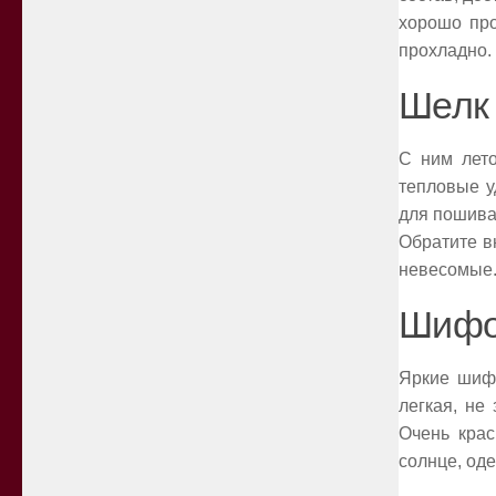
хорошо про
прохладно.
Шелк
С ним лето
тепловые у
для пошива
Обратите в
невесомые
Шиф
Яркие шифо
легкая, не
Очень крас
солнце, од