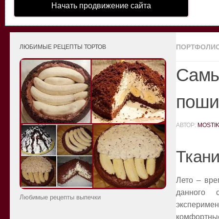
Начать продвижение сайта
ПОРТФОЛИ
ЛЮБИМЫЕ РЕЦЕПТЫ ТОРТОВ
Самы
поши
АВТОР:
MOSTI
Ткани
Лето – вре
данного 
Любимые рецепты выпечки
экспериме
комфортные