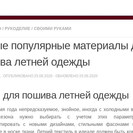
О
/
РУКОДЕЛИЕ
/
СВОИМИ РУКАМИ
е популярные материалы 
ва летней одежды
K
· ОПУБЛИКОВАНО
25.06.2020
· ОБНОВЛЕНО
25.06.2020
 для пошива летней одежды
мя года непредсказуемое, знойное, иногда с холодными 
сезона нужно выбирать с учетом этих парамет
нтировать с новыми дизайнами, стильными фасонами и
 в носке ткани. Летний текстиль в идеале должен быть к