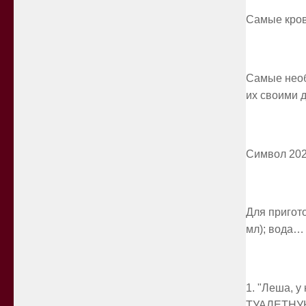
Самые крова
Самые необ
их своими
Символ 202
Для пригото
мл); вода…
1. "Леша, у
ТУАЛЕТНУ