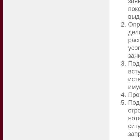
зая
пок
выд
Опр
дел
рас
усо
зан
Под
вст
ист
иму
Про
Под
стр
нот
сит
зап