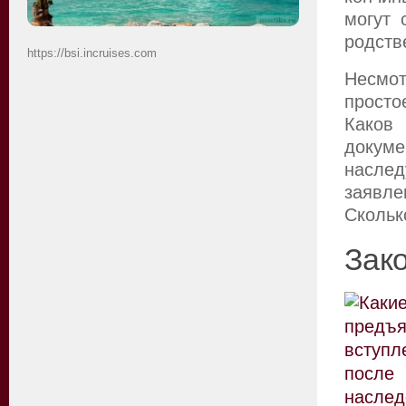
могут 
родств
https://bsi.incruises.com
Несмот
просто
Каков
докум
насле
заявл
Скольк
Зак