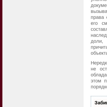
докуме
вызыва
права 
его с
состав
наслед
доли,
причит
объект
Нередк
не ост
облада
этом п
порядк
Заби