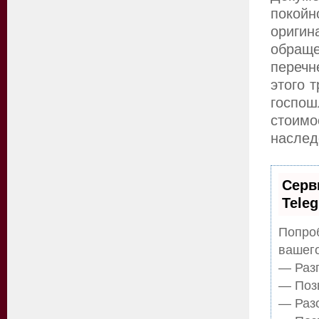
покой
оригин
обращ
переч
этого 
госпош
стоим
наслед
Серв
Tele
Попроб
вашего
— Разг
— Позв
— Разо