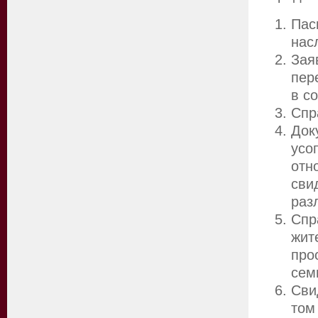
Пас
нас
Зая
пер
в с
Спр
Док
усо
отн
сви
раз
Спр
жи
про
сем
Сви
том