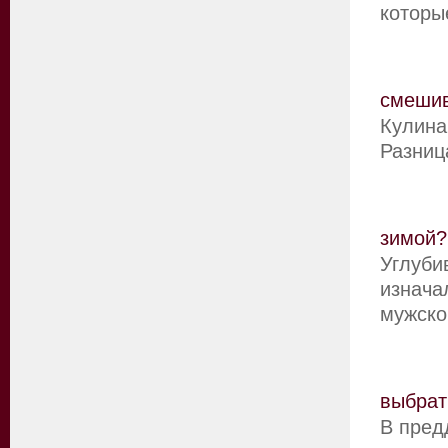
которы
смеши
Кулина
Разниц
зимой?
Углуби
изнача
мужско
выбрат
В пред