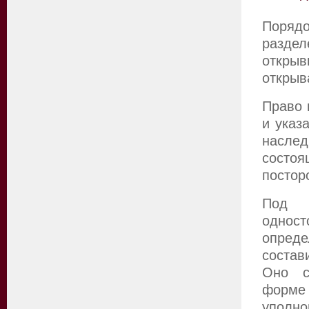
Порядо
раздел
открыв
открыв
Право 
и указ
наслед
состоя
постор
Под 
однос
опред
состав
Оно с
форме 
уполн