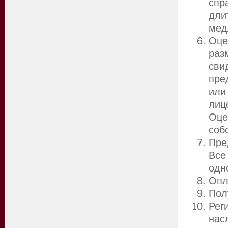
спр
дли
мед
Оце
раз
сви
пре
или
лиц
Оц
соб
Пре
Все
одн
Опл
Пол
Рег
нас