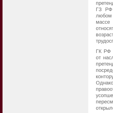
претен
ГЗ РФ 
любом
массе 
относ
возрас
трудос
ГК РФ 
от нас
прете
посре
контор
Однак
правоо
усопш
пересм
открыл