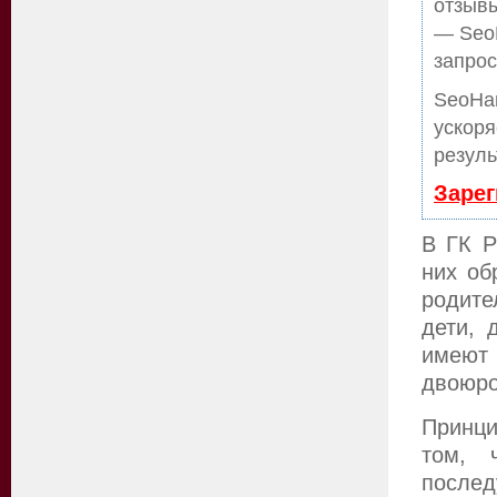
отзывы
— SeoH
запрос
SeoHa
ускоря
резуль
Зарег
В ГК Р
них об
родите
дети, 
имеют 
двоюро
Принци
том, 
после