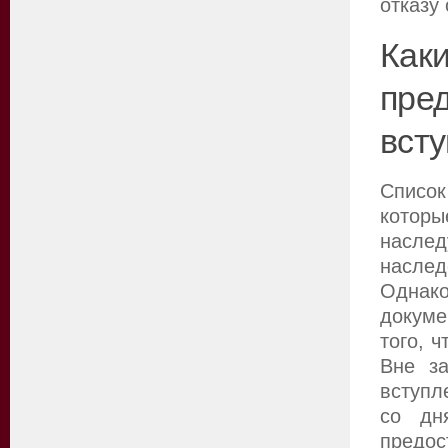
отказу 
Как
пре
всту
Списо
которы
насле
наслед
Одна
докуме
того, 
Вне за
вступл
со дн
предос