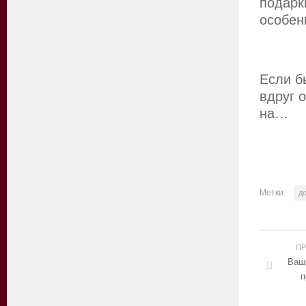
подарк
особе
Если б
вдруг 
на…
Метки:
д
П
Ваши
п