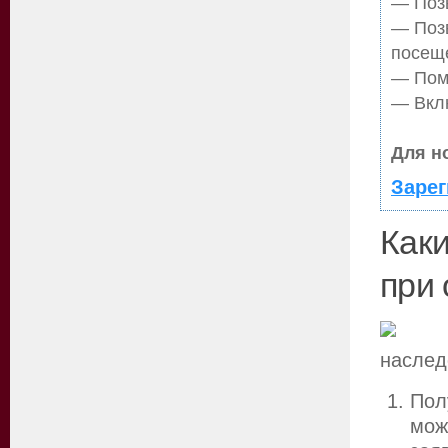
— Позв
— Поз
посещ
— Помо
— Вклю
Для н
Зарег
Как
при
наслед
Пол
мож