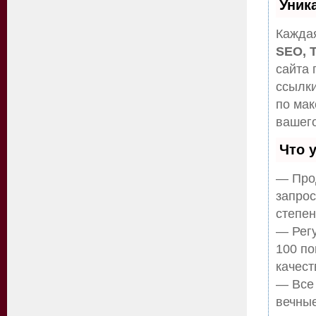
Уник
Каждая
SEO, 
сайта 
ссылки
по ма
вашего
Что 
— Прод
запрос
степен
— Регу
100 по
качест
— Все
вечные