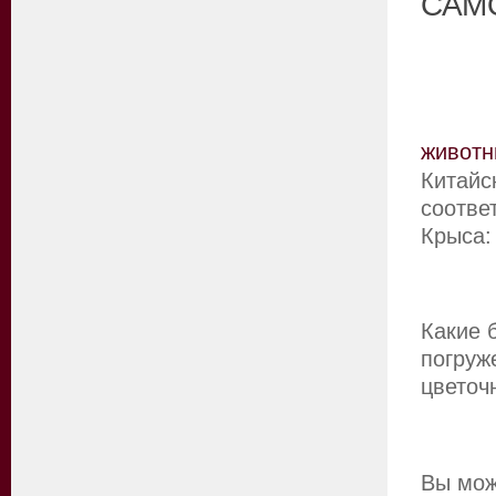
САМ
животн
Китайс
соотве
Крыса:
Какие 
погруж
цветоч
Вы мож