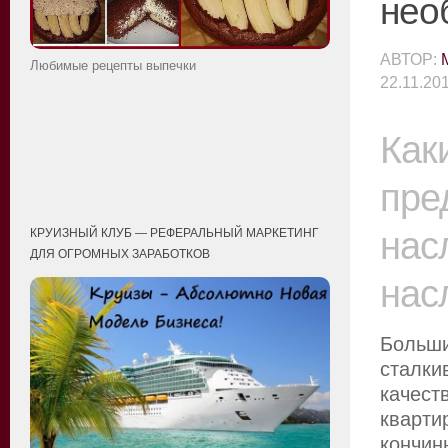
нео
АВТОР:
Любимые рецепты выпечки
22.11.20
Как
пре
нас
КРУИЗНЫЙ КЛУБ — РЕФЕРАЛЬНЫЙ МАРКЕТИНГ
ДЛЯ ОГРОМНЫХ ЗАРАБОТКОВ
нас
Больши
сталки
качест
кварти
кончи