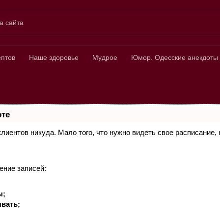
а сайта
ных
ептов
Наше здоровье
Мудрое
Юмор. Одесские анекдоты
оте
 клиентов никуда. Мало того, что нужно видеть свое расписание
ение записей:
ы;
вать;