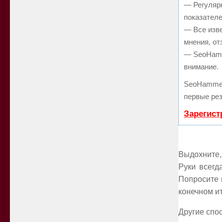
— Регулярн
показателе
— Все изв
мнения, от
— SeoHamme
внимание.
SeoHammer
первые рез
Зарегист
Выдохните,
Руки всегд
Попросите 
конечном ит
Другие спо