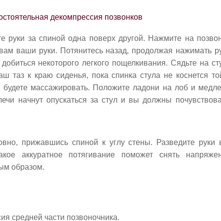
е руки за спиной одна поверх другой. Нажмите на позвон
вам ваши руки. Потянитесь назад, продолжая нажимать р
добиться некоторого легкого пощелкивания. Сядьте на сту
аш таз к краю сиденья, пока спинка стула не коснется то
 будете массажировать. Положите ладони на лоб и медл
лечи начнут опускаться за стул и вы должны почувствов
овно, прижавшись спиной к углу стены. Разведите руки 
Такое аккуратное потягивание поможет снять напряж
ым образом.
ия средней части позвоночника.