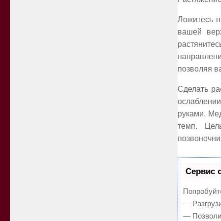
Ложитесь н
вашей верх
растяните
направлени
позволяя в
Сделать ра
ослаблении 
руками. Ме
темп. Цел
позвоночни
Сервис 
Попробуйте
— Разгрузи
— Позволит