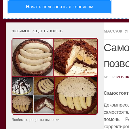
Начать пользоваться сервисом
МАССАЖ, У
ЛЮБИМЫЕ РЕЦЕПТЫ ТОРТОВ
Само
позв
АВТОР:
MOSTI
Самостоят
Декомпрес
самостояте
помочь. Р
Любимые рецепты выпечки
корректиро