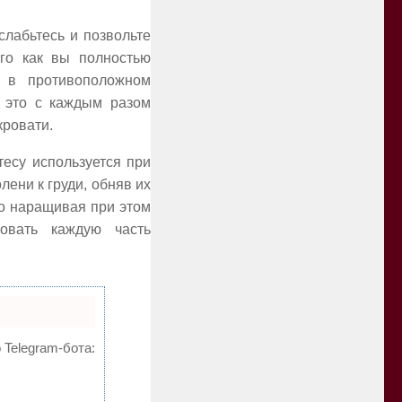
слабьтесь и позвольте
ого как вы полностью
а в противоположном
е это с каждым разом
кровати.
есу используется при
ени к груди, обняв их
но наращивая при этом
овать каждую часть
 Telegram-бота: