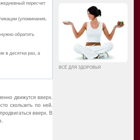
 ежедневный пересчет
ликации (упоминания,
 нужно обратить
е в десятки раз, а
ВСЁ ДЛЯ ЗДОРОВЬЯ
менно движутся вверх.
то скользить по ней.
продвигаться вверх. В
в.