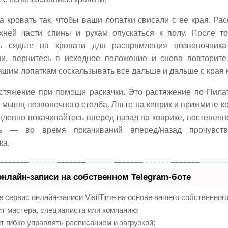
а кровать так, чтобы ваши лопатки свисали с ее края. Рас
ней части спины и рукам опускаться к полу. После т
сь сядьте на кровати для распрямления позвоночник
и, вернитесь в исходное положение и снова повторит
ашим лопаткам соскальзывать все дальше и дальше с края 
стяжение при помощи раскачки. Это растяжение по Пилат
мышц позвоночного столба. Лягте на коврик и прижмите кол
дленно покачивайтесь вперед назад на коврике, постепен
ь — во время покачиваний вперед/назад прочувств
ка.
онлайн-записи на собственном Telegram-боте
 сервис онлайн-записи VisitTime на основе вашего собственного
т мастера, специалиста или компанию;
 гибко управлять расписанием и загрузкой;