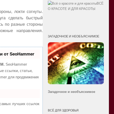
ВСЁ
О КРАСОТЕ И ДЛЯ КРАСОТЫ
ороны, локти согнуты.
уга сделать быстрый
сь по разные стороны
ожные направления.
ЗАГАДОЧНОЕ И НЕОБЪЯСНИМОЕ
и от SeoHammer
MM.
SeoHammer
е ссылки, статьи,
mmer для продвижения
Загадочное и необ
ъяснимое
а самых лучших ссылок
ВСЁ ДЛЯ ЗДОРОВЬЯ