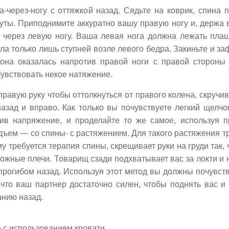
а-через-ногу с оттяжкой назад. Сядьте на коврик, спина
уты. Приподнимите аккуратно вашу правую ногу и, держа 
 через левую ногу. Ваша левая нога должна лежать плаш
ла только лишь ступней возле левого бедра. Закиньте и за
 она оказалась напротив правой ноги с правой стороны
увствовать некое натяжение.
правую руку чтобы оттолкнуться от правого колена, скручи
назад и вправо. Как только вы почувствуете легкий щелчо
бив напряжение, и проделайте то же самое, используя п
дъем — со спины- с растяжением. Для такого растяжения тр
му требуется терапия спины, скрещивает руки на груди так,
ожные плечи. Товарищ сзади подхватывает вас за локти и
 прогибом назад. Используя этот метод вы должны почувст
 что ваш партнер достаточно силен, чтобы поднять вас и 
нию назад.
 с использованием кровати.