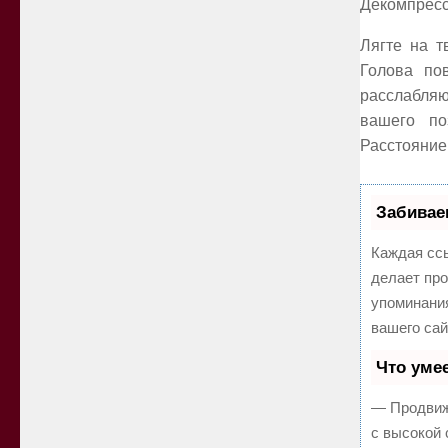
Декомпресс
Лягте на т
Голова по
расслабляю
вашего по
Расстояние
Забивае
Каждая ссы
делает про
упоминани
вашего сай
Что уме
— Продвиж
с высокой 