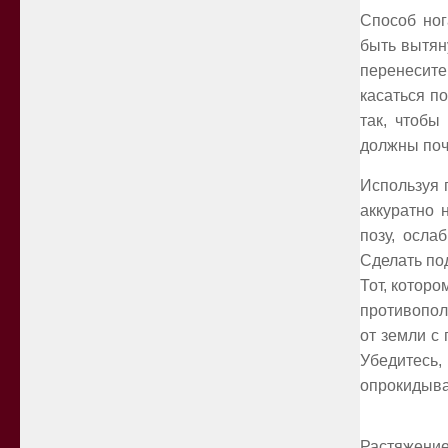
Способ ног
быть вытян
перенесите
касаться по
так, чтобы
должны поч
Используя 
аккуратно 
позу, осла
Сделать по
Тот, которо
противопол
от земли с
Убедитесь,
опрокидыва
Растяжение