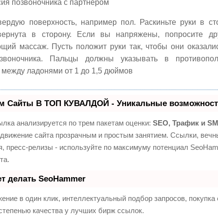
ия позвоночника с партнером
вердую поверхность, например пол. Раскиньте руки в ст
вернута в сторону. Если вы напряжены, попросите др
щий массаж. Пусть положит руки так, чтобы они оказали
звоночника. Пальцы должны указывать в противопол
 между ладонями от 1 до 1,5 дюймов
м Сайты В ТОП КУВАЛДОЙ - Уникальные возможност
лка анализируется по трем пакетам оценки:
SEO, Трафик и S
движение сайта прозрачным и простым занятием. Ссылки, вечны
я, пресс-релизы - используйте по максимуму потенциал SeoHa
та.
ет делать SeoHammer
ение в один клик, интеллектуальный подбор запросов, покупк
степенью качества у лучших бирж ссылок.