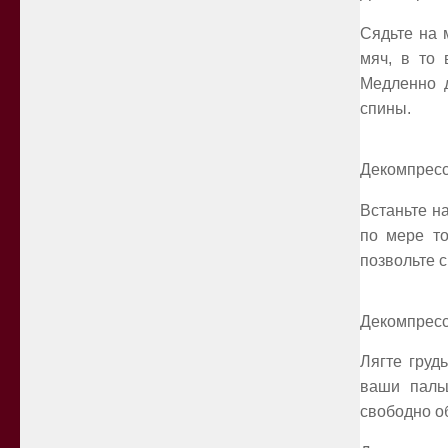
Сядьте на 
мяч, в то 
Медленно д
спины.
Декомпресс
Встаньте н
по мере то
позвольте 
Декомпресс
Лягте груд
ваши паль
свободно о