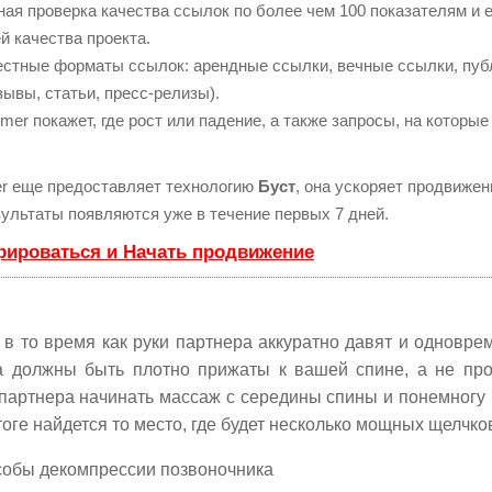
ая проверка качества ссылок по более чем 100 показателям и
й качества проекта.
естные форматы ссылок: арендные ссылки, вечные ссылки, пуб
зывы, статьи, пресс-релизы).
r покажет, где рост или падение, а также запросы, на которые
 еще предоставляет технологию
Буст
, она ускоряет продвижени
ультаты появляются уже в течение первых 7 дней.
рироваться и Начать продвижение
 в то время как руки партнера аккуратно давят и одновре
а должны быть плотно прижаты к вашей спине, а не прос
партнера начинать массаж с середины спины и понемногу 
оге найдется то место, где будет несколько мощных щелчко
собы декомпрессии позвоночника