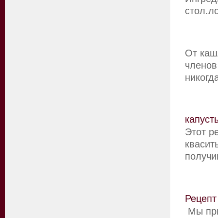
стол.л
От каш
членов
никог
капуст
Этот р
квасит
получи
Рецепт
Мы при