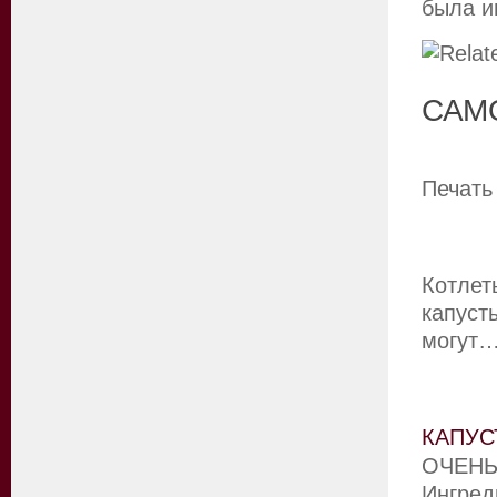
была и
САМ
Печать
Котлет
капуст
могут
КАПУС
ОЧЕНЬ
Ингред