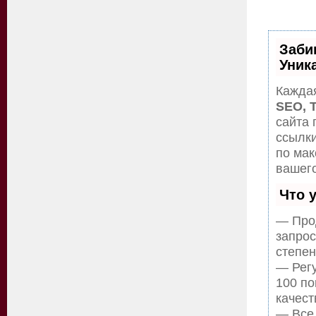
Заби
Уник
Каждая
SEO, 
сайта 
ссылки
по ма
вашего
Что 
— Прод
запрос
степен
— Регу
100 по
качест
— Все