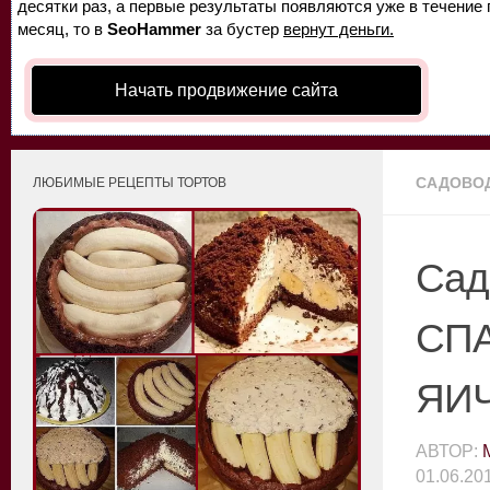
десятки раз, а первые результаты появляются уже в течение п
месяц, то в
SeoHammer
за бустер
вернут деньги.
Начать продвижение сайта
САДОВО
ЛЮБИМЫЕ РЕЦЕПТЫ ТОРТОВ
Сад
СП
ЯИ
АВТОР:
01.06.20