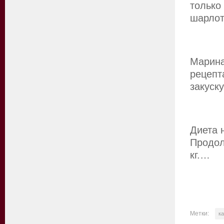
только
шарло
Марина
рецепт
закуск
Диета 
Продол
кг.…
Метки:
к