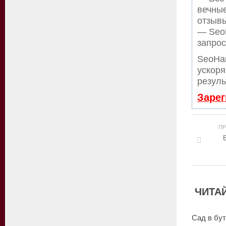
вечные
отзывы
— SeoH
запрос
SeoHa
ускоря
резуль
Зарег
П
ЧИТАЙ
Сад в бу