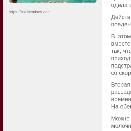
одела 
https://bsi.incruises.com
Действ
поеден
В этом
вместе
так, ч
прихо
подстр
со ско
Втора
расса
времен
На обе
Можно 
молочн