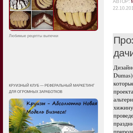
АВТОР:
22.10.20
Любимые рецепты выпечки
Про
дач
Дизайн
Dumas)
которы
КРУИЗНЫЙ КЛУБ — РЕФЕРАЛЬНЫЙ МАРКЕТИНГ
проект
ДЛЯ ОГРОМНЫХ ЗАРАБОТКОВ
альтер
хижин
провед
праздн
природе