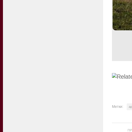
Метки:
а
П