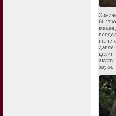
Хижины
быстр
конд
подд
нагне
давле
цари
акусти
звуки.