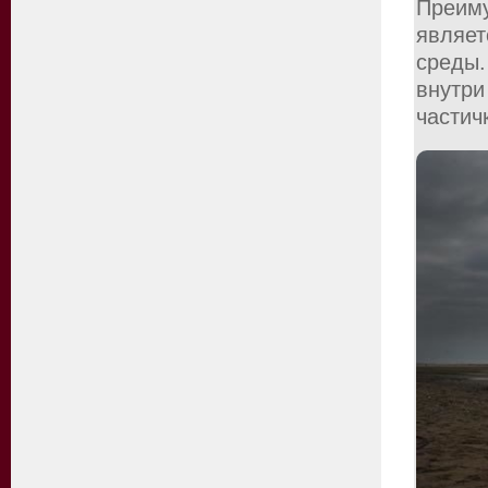
Преим
являет
среды.
внутр
частич