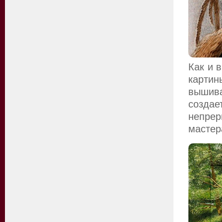
Как и 
картин
вышива
созда
непрер
мастер