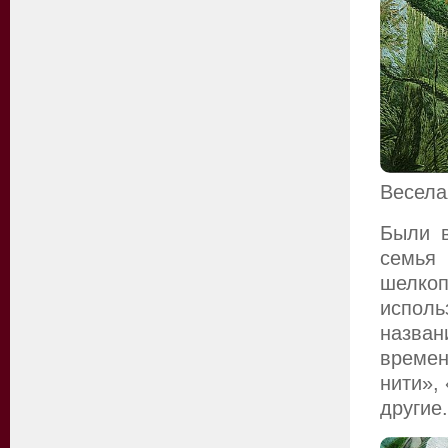
Весела
Были в
семь
шелко
испо
назван
времен
нити»,
другие.