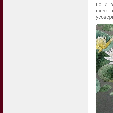
но и з
шел
усовер