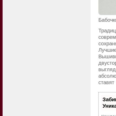
Бабочк
Традиц
соврем
сохран
Лучшие
Выши
двусто
выгляд
абсолю
ставят
Заби
Уник