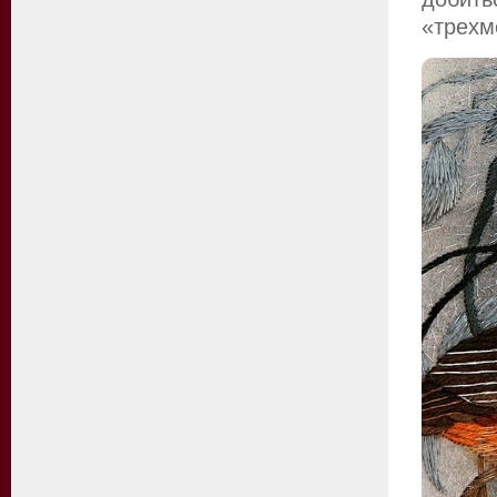
«трехм