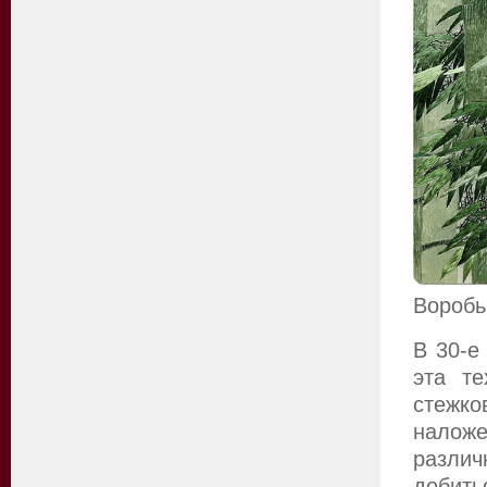
Воробь
В 30-е
эта те
стежко
наложе
разли
добит