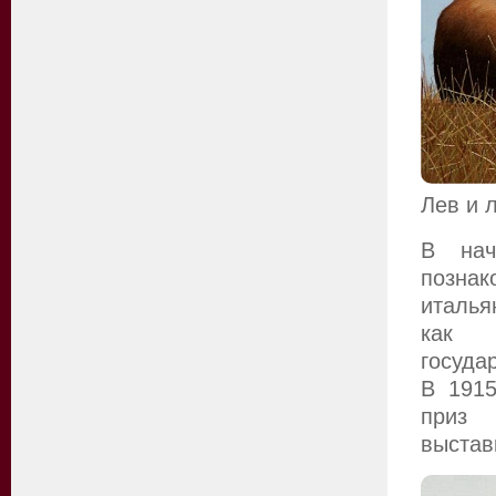
Лев и 
В нач
познак
италья
как
госуда
В 1915
приз 
выстав