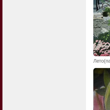
Лето(п