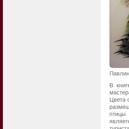
Павли
В книг
мастер
Цвета 
размещ
птицы
являет
турист