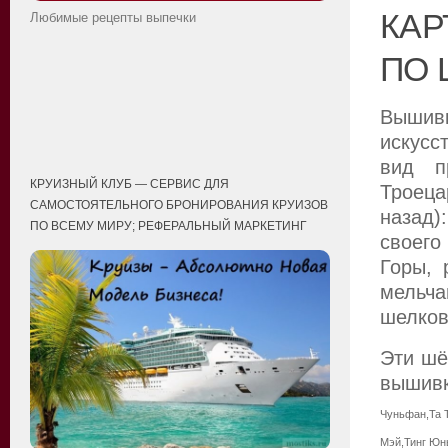
КАР
Любимые рецепты выпечки
ПО 
Вышивк
искусс
вид п
КРУИЗНЫЙ КЛУБ — СЕРВИС ДЛЯ
Троеца
САМОСТОЯТЕЛЬНОГО БРОНИРОВАНИЯ КРУИЗОВ
назад
ПО ВСЕМУ МИРУ; РЕФЕРАЛЬНЫЙ МАРКЕТИНГ
своего
Горы, 
мельча
шелков
Эти шё
вышив
Чуньфан,Та 
Мэй,Тинг Юн