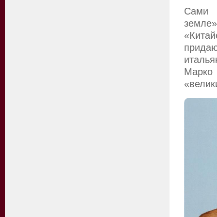
Сами 
земле»
«Китай
прид
италья
Марко
«велик