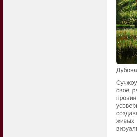
Дубова
Сучжо
свое р
пров
усовер
создав
живых
визуал