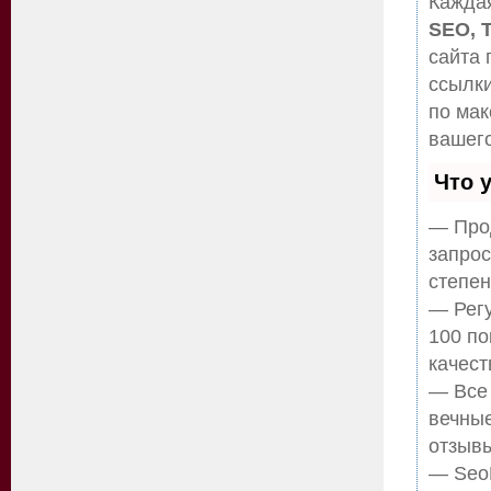
Каждая
SEO, 
сайта 
ссылки
по ма
вашего
Что 
— Прод
запрос
степен
— Регу
100 по
качест
— Все
вечные
отзывы
— SeoH