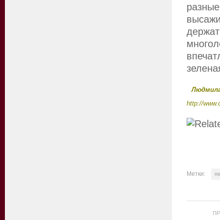
разны
высажи
держа
много
впечат
зелена
Людмила
http://www.
Метки:
п
П