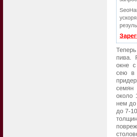
SeoHa
ускоря
резуль
Зарег
Теперь
пива. 
окне с
сею в
приде
семян
около 
нем до
до 7-1
толщи
повре
столо