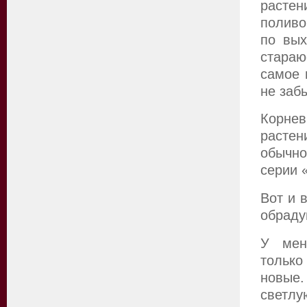
растен
поливо
по вых
стараю
самое 
не заб
Корне
расте
обычно
серии 
Вот и 
обраду
У мен
только
новые.
светл