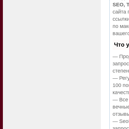
SEO, 
сайта 
ссылки
по ма
вашего
Что 
— Прод
запрос
степен
— Регу
100 по
качест
— Все
вечные
отзывы
— SeoH
запрос