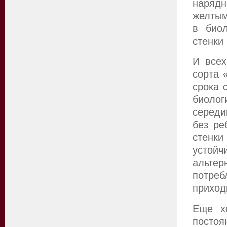
наряд
желтым
в биол
стенки
И всех
сорта 
срока 
биолог
середи
без ре
стенки
усто
альтер
потре
приход
Еще х
посто