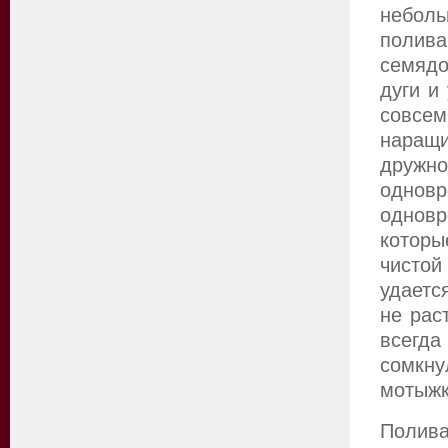
небол
полив
семядо
дуги и
совсем
наращи
дружн
одновр
однов
которы
чистой
удаетс
не рас
всегд
сомкну
мотыжк
Полива