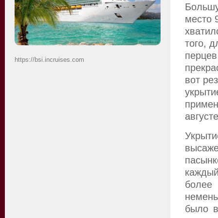
Большу
место 
хватил
того, 
перцев
https://bsi.incruises.com
прекра
вот ре
укрыти
примен
август
Укрыти
высаж
пасынк
каждый
более
немен
было в