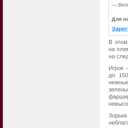
— Вклю
Для н
Зарег
В этом
на пле
на сле
Игрок 
до 150
нежные
зелены
фаршир
невысо
Зорька
небла