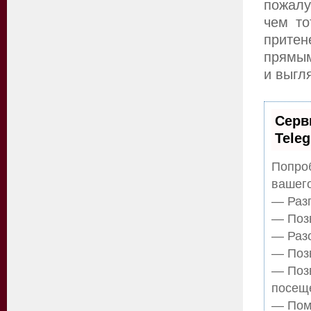
пожалу
чем то
прите
прямым
и выгл
Серв
Tele
Попроб
вашего
— Разг
— Позв
— Разо
— Позв
— Поз
посещ
— Помо