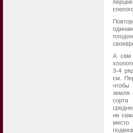
перцев
спелог
Повтор
одина
плод
своевр
А сам 
хлопот
3-4 ря
см. Пе
чтобы
земля 
сорта
средне
не саж
место
подвяз