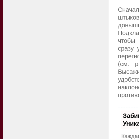
Снача
штыков
доны
Подкла
чтобы 
сразу 
перегн
(см. 
Высаж
удобст
накло
против
Заби
Уник
Каждая