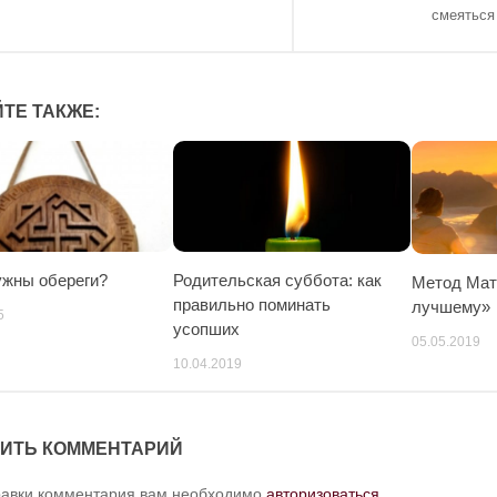
смеяться
ТЕ ТАКЖЕ:
ужны обереги?
Родительская суббота: как
Метод Мат
правильно поминать
лучшему»
5
усопших
05.05.2019
10.04.2019
ИТЬ КОММЕНТАРИЙ
равки комментария вам необходимо
авторизоваться
.