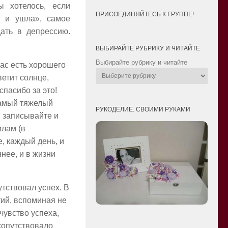
ы хотелось, если
ПРИСОЕДИНЯЙТЕСЬ К ГРУППЕ!
а и ушла», самое
ать в депрессию.
ВЫБИРАЙТЕ РУБРИКУ И ЧИТАЙТЕ
Выбирайте рубрику и читайте
вас есть хорошего
ветит солнце,
спасибо за это!
самый тяжелый
РУКОДЕЛИЕ. СВОИМИ РУКАМИ
, записывайте и
илам (в
е, каждый день, и
ннее, и в жизни
тствовал успех. В
тий, вспоминая не
чувство успеха,
 сопутствовало