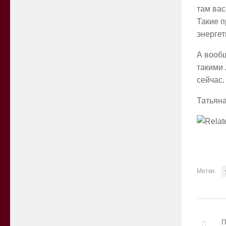
там вас
Такие п
энергет
А вообщ
такими 
сейчас.
Татьян
Метки:
П