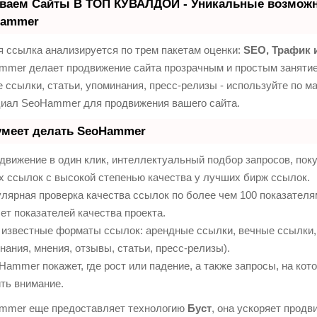
ваем Сайты В ТОП КУВАЛДОЙ - Уникальные возможн
Hammer
 ссылка анализируется по трем пакетам оценки:
SEO, Трафик 
mmer делает продвижение сайта прозрачным и простым занятие
 ссылки, статьи, упоминания, пресс-релизы - используйте по м
циал SeoHammer для продвижения вашего сайта.
умеет делать SeoHammer
вижение в один клик, интеллектуальный подбор запросов, пок
 ссылок с высокой степенью качества у лучших бирж ссылок.
лярная проверка качества ссылок по более чем 100 показател
ет показателей качества проекта.
известные форматы ссылок: арендные ссылки, вечные ссылки,
нания, мнения, отзывы, статьи, пресс-релизы).
ammer покажет, где рост или падение, а также запросы, на кот
ть внимание.
mmer еще предоставляет технологию
Буст
, она ускоряет продв