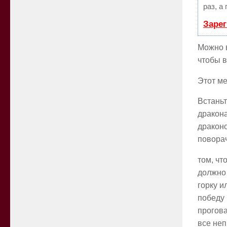
раз, а
Зарег
Можно в
чтобы в
Этот ме
Встаньт
дракона
драконо
поворач
том, чт
должно 
горку и
победу 
прогова
все неп