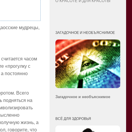
О КРАСОТЕ И ДЛЯ КРАСОТЫ
даосские мудрецы,
ЗАГАДОЧНОЕ И НЕОБЪЯСНИМОЕ
а считается часом
те «прогулку с
 а постоянно
оротом. Всего
Загадочное и необ
ъяснимое
ь подняться на
символизировать
 мысленно
ВСЁ ДЛЯ ЗДОРОВЬЯ
получную жизнь, а
ол, говорите, что