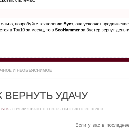
исковых системах.
ятельно, попробуйте технологию
Буст
, она ускоряет продвижение
ется в Топ10 за месяц, то в
SeoHammer
за бустер
вернут деньги
ЧНОЕ И НЕОБЪЯСНИМОЕ
К ВЕРНУТЬ УДАЧУ
OSTIK
· ОПУБЛИКОВАНО
01.11.2013
· ОБНОВЛЕНО
30.10.2013
Если у вас в последне