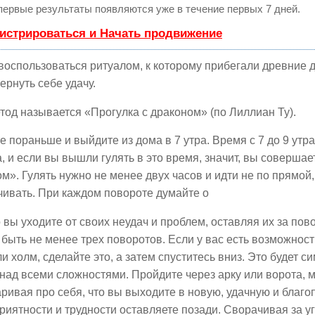
 первые результаты появляются уже в течение первых 7 дней.
истрироваться и Начать продвижение
оспользоваться ритуалом, к которому прибегали древние 
ернуть себе удачу.
тод называется «Прогулка с драконом» (по Лиллиан Ту).
е пораньше и выйдите из дома в 7 утра. Время с 7 до 9 утр
, и если вы вышли гулять в это время, значит, вы совершае
м». Гулять нужно не менее двух часов и идти не по прямой,
ивать. При каждом повороте думайте о
о вы уходите от своих неудач и проблем, оставляя их за пов
быть не менее трех поворотов. Если у вас есть возможност
ли холм, сделайте это, а затем спуститесь вниз. Это будет 
над всеми сложностями. Пройдите через арку или ворота,
ривая про себя, что вы выходите в новую, удачную и благо
риятности и трудности оставляете позади. Сворачивая за уг