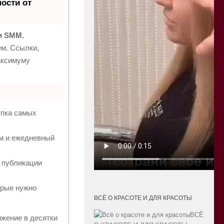
ости от
и SMM.
м. Ссылки,
аксимуму
упка самых
ям и ежедневный
 публикации
орые нужно
ВСЁ О КРАСОТЕ И ДЛЯ КРАСОТЫ
ВСЁ
ижение в десятки