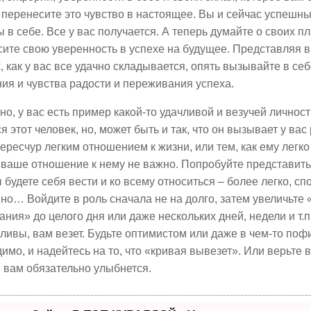
и перенесите это чувство в настоящее. Вы и сейчас успешны
 в себе. Все у вас получается. А теперь думайте о своих пл
ите свою уверенность в успехе на будущее. Представляя 
, как у вас все удачно складывается, опять вызывайте в се
я и чувства радости и переживания успеха.
о, у вас есть пример какой-то удачливой и везучей личност
я этот человек, но, может быть и так, что он вызывает у ва
ересчур легким отношением к жизни, или тем, как ему легко
ваше отношение к нему не важно. Попробуйте представить 
ы будете себя вести и ко всему относиться – более легко, сп
но… Войдите в роль сначала не на долго, затем увеличьте
ния» до целого дня или даже нескольких дней, недели и т.п.
ливы, вам везет. Будьте оптимистом или даже в чем-то пофи
имо, и надейтесь на то, что «кривая вывезет». Или верьте в
 вам обязательно улыбнется.