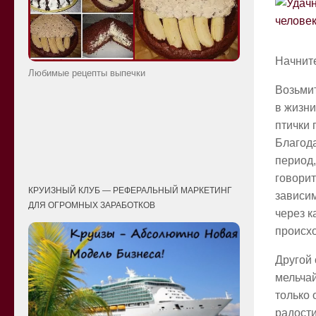
Начните
Любимые рецепты выпечки
Возьмит
в жизни
птички 
Благода
период,
говорит
КРУИЗНЫЙ КЛУБ — РЕФЕРАЛЬНЫЙ МАРКЕТИНГ
зависим
ДЛЯ ОГРОМНЫХ ЗАРАБОТКОВ
через к
происх
Другой 
мельчай
только 
радости