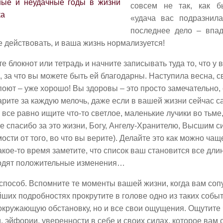
совсем не так, как б
«удача вас подразнил
последнее дело – впад
 действовать, и ваша жизнь нормализуется!
е блокнот или тетрадь и начните записывать туда то, что у 
, за что вы можете быть ей благодарны. Наступила весна, с
поют – уже хорошо! Вы здоровы – это просто замечательно, 
рите за каждую мелочь, даже если в вашей жизни сейчас 
 все равно ищите что-то светлое, маленькие лучики во тьме
е спасибо за это жизни, Богу, Ангелу-Хранителю, Высшим с
ости от того, во что вы верите). Делайте это как можно чащ
акое-то время заметите, что список ваш становится все дли
одят положительные изменения…
способ. Вспомните те моменты вашей жизни, когда вам сопу
ших подробностях прокрутите в голове одно из таких собы
окружающую обстановку, но и все свои ощущения. Ощутите 
, эйфории, уверенности в себе и своих силах, которое вам