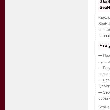
Заби
Seo
Каждая
SeoHa
вечные
потен
Что 
— Прод
лучших
— Регу
пересч
— Все 
(упоми
— SeoH
обрати
SeoHa