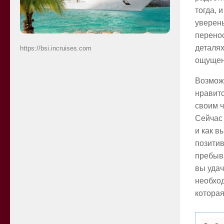
тогда, 
уверены
перенос
деталях
https://bsi.incruises.com
ощущени
Возможн
нравитс
своим ч
Сейчас 
и как в
позитив
пребыва
вы удач
необход
которая