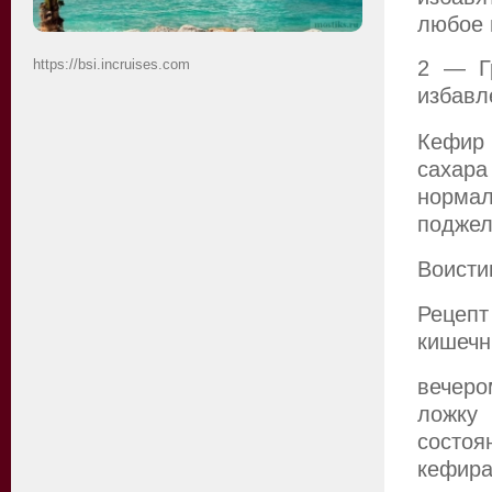
любое 
https://bsi.incruises.com
2 — Г
избавл
Кефир 
сахар
норм
поджел
Воисти
Рецепт
кишечн
вечер
ложку 
состоя
кефира