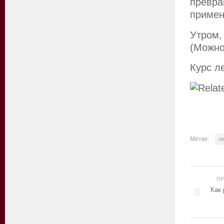
превр
примен
Утром,
(Можно
Курс ле
Метки:
л
П
Как 