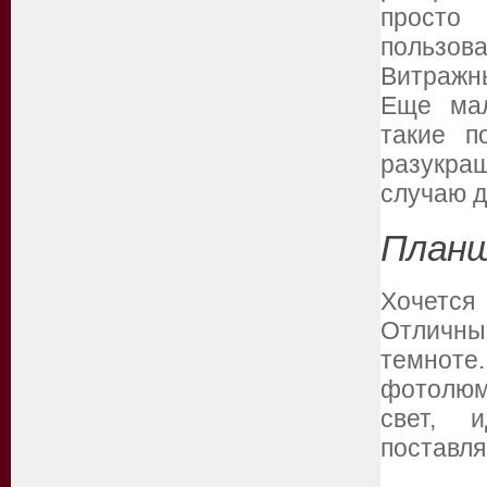
просто
пользов
Витражны
Еще мал
такие п
разукра
случаю д
Планш
Хочется
Отличны
темно
фотолюм
свет, 
поставля