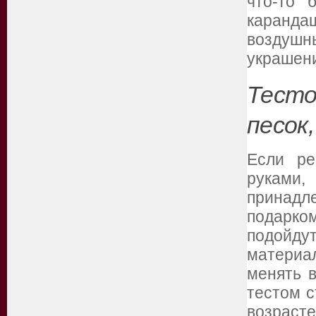
что-то 
каранда
воздушн
украшен
Тесто
песок
Если ре
руками,
принад
подарк
подойду
материа
менять в
тестом с
возраст