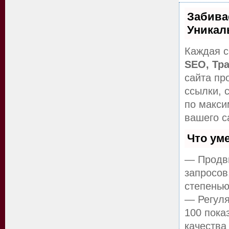
Забива
Уникал
Каждая с
SEO, Тр
сайта пр
ссылки, 
по макс
вашего с
Что ум
— Продви
запросов
степенью
— Регуля
100 пока
качества