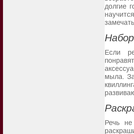
долгие 
научитс
замечать
Набор
Если ре
понрав
аксессуа
мыла. За
квиллинг
развиваю
Раскр
Речь не
раскраши