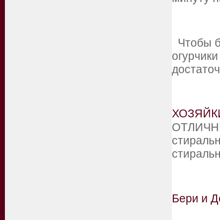
Чтобы ба
огурчики
достато
ХОЗЯЙК
ОТЛИЧН
стираль
стираль
Бери и Д