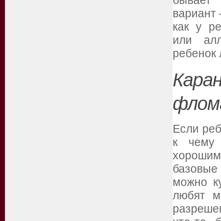
бывает 
вариант 
как у р
или алл
ребенок 
Кар
флом
Если реб
к чему 
хороши
базовые
можно к
любят м
разрешен