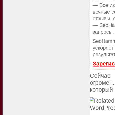
— Все из
вечные с
отзывы, 
— SeoHam
запросы,
SeoHamm
ускоряет
результа
Зарегис
Сейчас
огромен
который