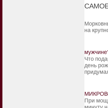
САМОЕ
Морковны
на крупн
мужчине
Что под
день рож
придума
МИКРОВ
При мощн
минуту н