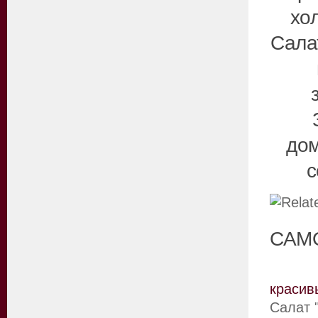
хо
Сала
до
с
САМ
красив
Салат 