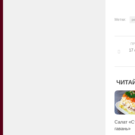
Метки:
р
П
17
ЧИТАЙ
Салат «‎С
гавань»‎