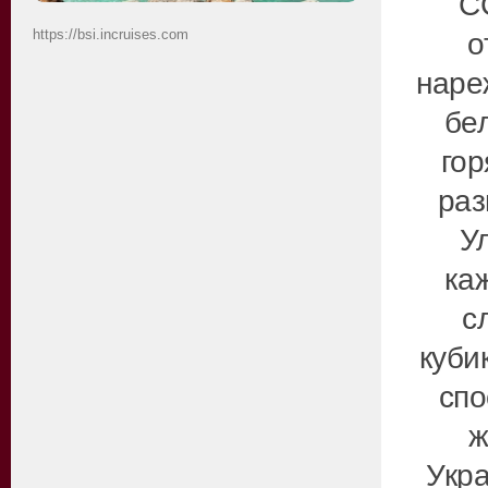
С
https://bsi.incruises.com
о
наре
бе
гор
раз
У
ка
с
куби
спо
ж
Укра