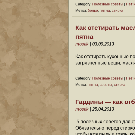
Category:
Полезные советы
|
Нет 
Метки:
бельё
,
пятна
,
стирка
Как отстирать ма
пятна
mostik
| 03.09.2013
Как отстирать кухонные п
загрязненные вещи, масл
Category:
Полезные советы
|
Нет 
Метки:
пятна
,
советы
,
стирка
Гардины — как от
mostik
| 25.04.2013
5 полезных советов для с
Обязательно перед стирк
чтобы вся пыль и грязь, к