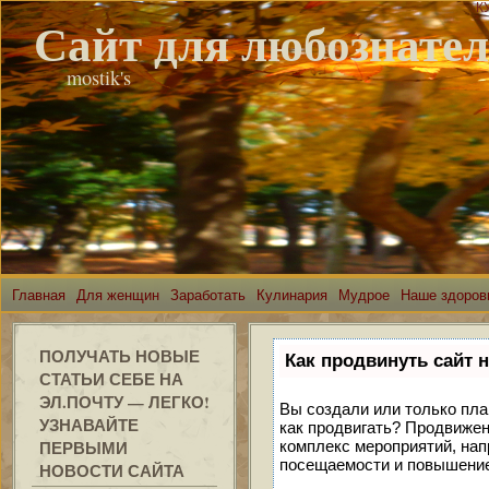
К
Сайт для любознате
mostik's
Главная
Для женщин
Заработать
Кулинария
Мудрое
Наше здоров
ПОЛУЧАТЬ НОВЫЕ
Как продвинуть сайт 
СТАТЬИ СЕБЕ НА
ЭЛ.ПОЧТУ — ЛЕГКО!
Вы создали или только план
УЗНАВАЙТЕ
как продвигать? Продвижен
ПЕРВЫМИ
комплекс мероприятий, нап
посещаемости и повышение 
НОВОСТИ САЙТА