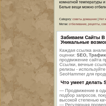
комнатной температуры и 
Белые вещи можно отбели
Category:
советы домашние
|
Нет 
Метки:
отбеливание
,
рецепты
,
со
Забиваем Сайты В
Уникальные возмо
Каждая ссылка анали
оценки:
SEO, Трафик
продвижение сайта п
Ссылки, вечные ссылк
релизы - используйт
SeoHammer для продв
Что умеет делать
— Продвижение в оди
подбор запросов, пок
высокой степенью ка
— Регулярная провер