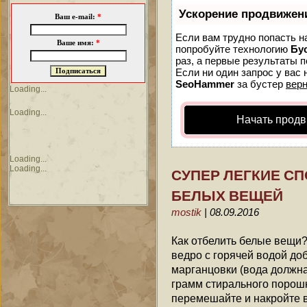
Ускорение продвижен
Ваш e-mail:
*
Если вам трудно попасть н
Ваше имя:
*
попробуйте технологию
Бу
раз, а первые результаты 
Если ни один запрос у вас 
SeoHammer
за бустер
верн
Loading...
Loading...
Начать продв
Loading...
Loading...
СУПЕР ЛЕГКИЕ С
БЕЛЫХ ВЕЩЕЙ
mostik
| 08.09.2016
Как отбелить белые вещи?
ведро с горячей водой до
марганцовки (вода должна
грамм стирального порош
перемешайте и накройте в