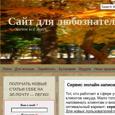
Сайт для любознате
хотим всё знать…
Home
Для женщин
Заработать
Кулинария
Мудрое
Наше здоров
ПОЛУЧАТЬ НОВЫЕ
Сервис онлайн-записи
СТАТЬИ СЕБЕ НА
Тот, кто работает в сфере 
ЭЛ.ПОЧТУ — ЛЕГКО!
клиентов никуда. Мало того
напоминать клиентам о ви
Ваш e-mail:
*
оптимальный вариант:
серв
Для новых пользователей
Ваше имя:
*