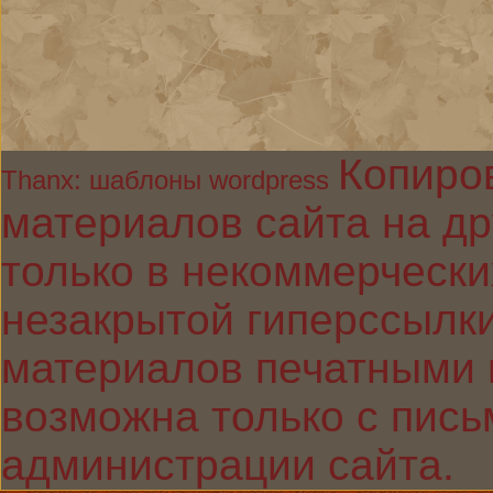
Копиро
Thanx: шаблоны wordpress
материалов сайта на др
только в некоммерчески
незакрытой гиперссылки
материалов печатными 
возможна только с пис
администрации сайта.