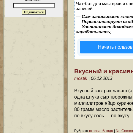
Чат-бот для мастеров и сп
записей:
—
Сам записывает клиен
—
Персонализирует скид
—
Увеличивает доходим
зарабатывать;
Начать пользов
Вкусный и красив
mostik
| 06.12.2013
Вкусный завтрак лаваш (а
одна штука сыр творожны
миллилитров яйцо куриное
80 грамм масло растител
по вкусу соль — по вкусу
Рубрика
вторые блюда
|
No Comme