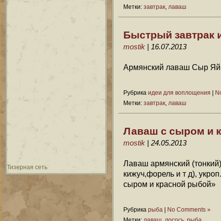
Метки:
завтрак
,
лаваш
Быстрый завтрак и
mostik
| 16.07.2013
Армянский лаваш Сыр Яй
Рубрика
идеи для воплощения
|
N
Метки:
завтрак
,
лаваш
Лаваш с сыром и 
mostik
| 24.05.2013
Лаваш армянский (тонкий)
Тизерная сеть
кижуч,форель и т д), укро
сыром и красной рыбой»
Рубрика
рыба
|
No Comments »
Метки:
лаваш
,
лосось
,
рыба