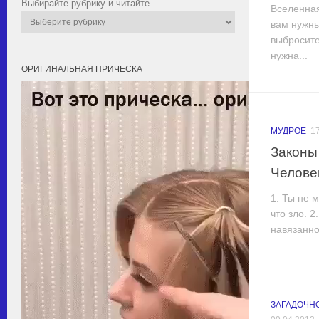
Выбирайте рубрику и читайте
Вселенная
вам нужны
выбросите
нужна...
ОРИГИНАЛЬНАЯ ПРИЧЕСКА
МУДРОЕ
1
Законы
Челове
1. Ты не 
что зло. 2
навязанное
ЗАГАДОЧН