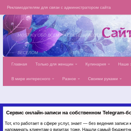
Рекламодателям для связи с администратором сайта
MOSTIK's ОБО ВСЕМ НА СВЕТЕ: КРАСОТЕ, ЗДОРОВЬЕ
ВЕСЕЛОМ
Главная
Только для женщин
Кулинария
Наше 
В мире интересного
Разное
Своими руками
Сервис онлайн-записи на собственном Telegram-б
Тот, кто работает в сфере услуг, знает — без ведения записи 
напоминать клиентам о визитах тоже. Нашли самый бюджетн