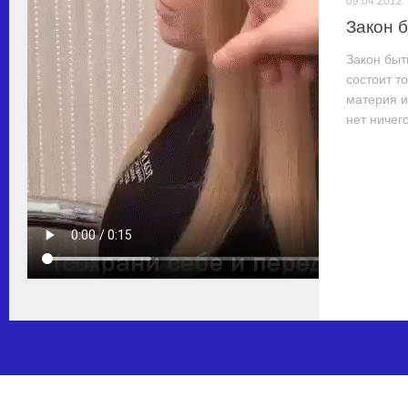
09.04.2012
Закон 
Закон быт
состоит т
материя и
нет ничего