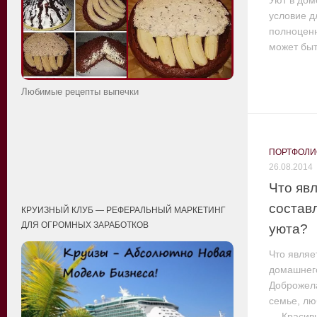
Уют в до
условие д
полноценн
может быт
Любимые рецепты выпечки
ПОРТФОЛИ
26.08.2014
Что яв
состав
КРУИЗНЫЙ КЛУБ — РЕФЕРАЛЬНЫЙ МАРКЕТИНГ
ДЛЯ ОГРОМНЫХ ЗАРАБОТКОВ
уюта?
Что явля
домашнег
Доброжел
семье, лю
— Красив