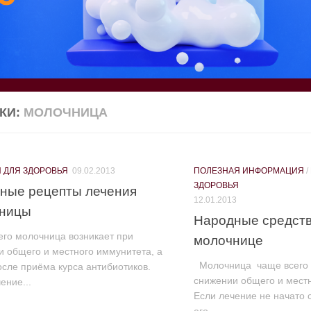
КИ:
МОЛОЧНИЦА
 ДЛЯ ЗДОРОВЬЯ
09.02.2013
ПОЛЕЗНАЯ ИНФОРМАЦИЯ
/
ЗДОРОВЬЯ
ные рецепты лечения
12.01.2013
ницы
Народные средств
его молочница возникает при
молочнице
и общего и местного иммунитета, а
Молочница чаще всего 
осле приёма курса антибиотиков.
снижении общего и мест
ение...
Если лечение не начато 
его...