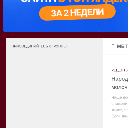
МЕТ
ПРИСОЕДИНЯЙТЕСЬ К ГРУППЕ!
РЕЦЕПТЫ
Народ
молоч
Чаще вс
снижени
также, п
Если леч