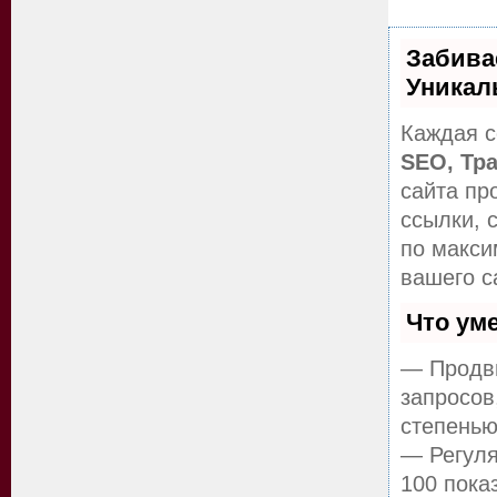
Забива
Уникал
Каждая с
SEO, Тр
сайта пр
ссылки, 
по макс
вашего с
Что ум
— Продви
запросов
степенью
— Регуля
100 пока