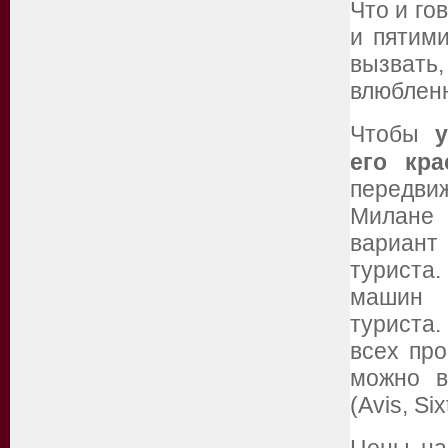
Что и го
и пятими
вызвать,
влюбленн
Чтобы
его кра
передв
Милан
вариан
туриста
машин C
туриста
всех про
можно в
(Avis, Si