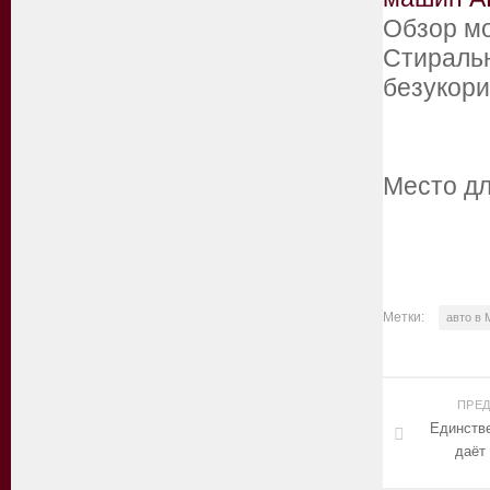
Обзор м
Стираль
безукор
Место для
Метки:
авто в 
ПРЕ
Единстве
даёт