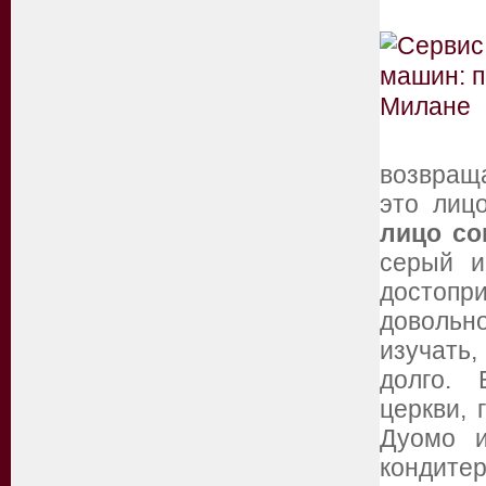
возвращ
это лиц
лицо со
серый и
достопр
довольн
изучать
долго. 
церкви,
Дуомо и
кондите