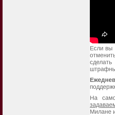
Если вы
отменить
сделать
штрафны
Ежеднев
поддержк
На сам
задавае
Милане и