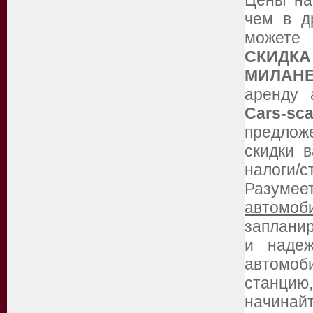
Цены н
чем в д
можете
СКИДКА
МИЛАН
аренду 
Cars-sc
предлож
скидки 
налоги/с
Разумее
автомоб
запланир
и надеж
автомоб
станцию
начинайт