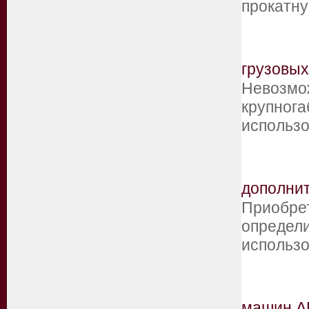
прокатн
грузовых
Невозмож
крупнога
использо
дополни
Приобрет
определи
использо
машин 