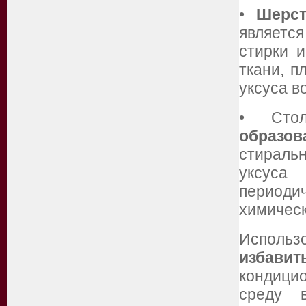
•
Шерс
являетс
стирки 
ткани, п
уксуса в
• Сто
образов
стираль
уксуса
периоди
химичес
Использо
избавит
кондици
среду 