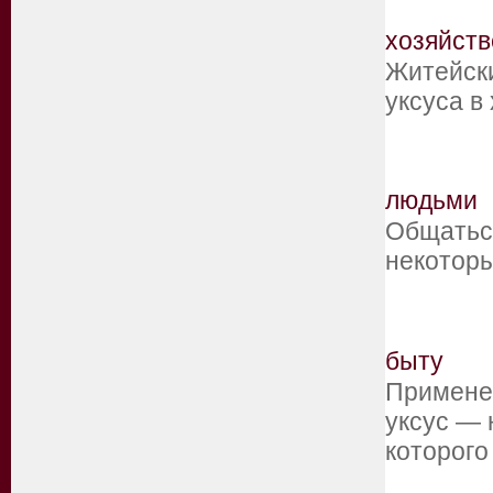
хозяйств
Житейск
уксуса в
людьми
Общаться
некоторы
быту
Применен
уксус — 
которог