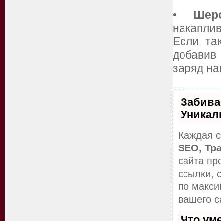
•
Шер
накапли
Если та
добавив 
заряд на
Забива
Уникал
Каждая с
SEO, Тр
сайта пр
ссылки, 
по макс
вашего с
Что ум