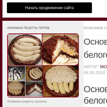
Начать продвижение сайта
ПОЛЕЗНЫЕ 
ЛЮБИМЫЕ РЕЦЕПТЫ ТОРТОВ
Основ
белог
АВТОР:
MO
06.05.2019
Осно
белог
Любимые рецепты выпечки