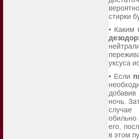
вероятно
стирки б
• Каким
дезодо
нейтрал
пережива
уксуса и
• Если
п
необходи
добавив 
ночь. За
случае
обильно 
его, пос
в этом п