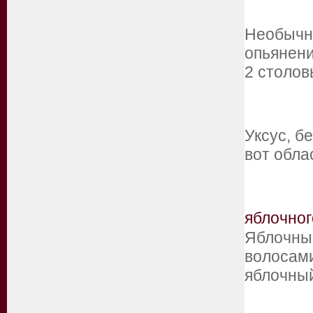
Необычны
опьянени
2 столо
Уксус, б
вот обла
яблочног
Яблочный
волосами
яблочн