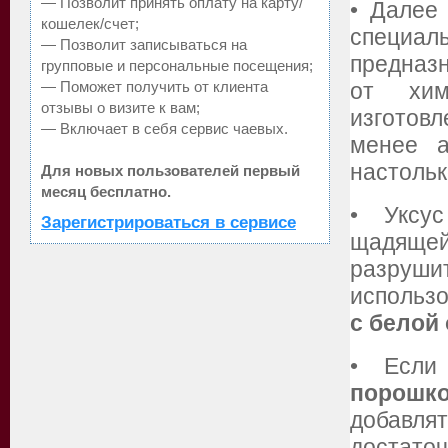
— Позволит принять оплату на карту/
• Далее
кошелек/счет;
специа
— Позволит записываться на
предназн
групповые и персональные посещения;
— Поможет получить от клиента
от хим
отзывы о визите к вам;
изготов
— Включает в себя сервис чаевых.
менее а
настольк
Для новых пользователей первый
месяц бесплатно.
• Уксус
Зарегистрироваться в сервисе
щадяще
разруши
использо
с белой
• Есл
порошк
добавл
достато