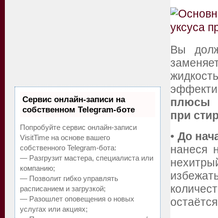
Вы дол
заменяе
жидкост
эффекти
Сервис онлайн-записи на
плюсы и
собственном Telegram-боте
при стир
Попробуйте сервис онлайн-записи
•
До нач
VisitTime на основе вашего
собственного Telegram-бота:
нанеся 
— Разгрузит мастера, специалиста или
нехитрый
компанию;
избежа
— Позволит гибко управлять
количе
расписанием и загрузкой;
— Разошлет оповещения о новых
остаётся
услугах или акциях;