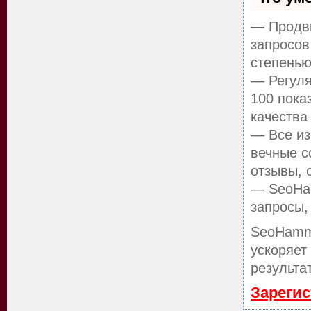
— Продви
запросов
степенью
— Регуля
100 пока
качества
— Все из
вечные с
отзывы, 
— SeoHam
запросы,
SeoHamm
ускоряет
результа
Зарегис