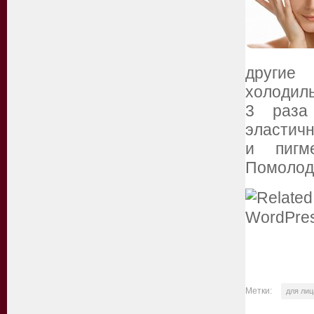
другие
холодил
3 раза
эласти
и пигм
Помолоде
Метки:
для лиц