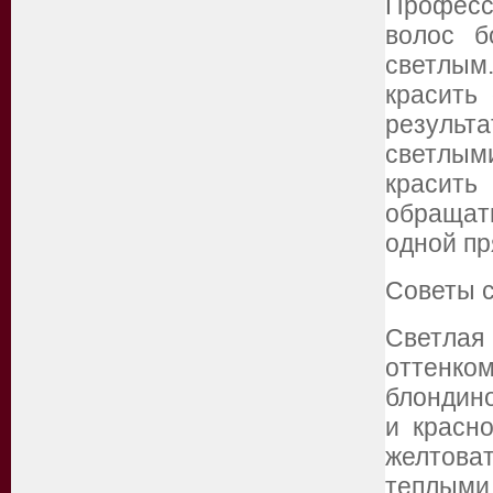
Професс
волос б
светлым.
красить
резуль
светлыми
красить
обращать
одной пр
Советы с
Светлая
оттенк
блондин
и красн
желтова
теплым