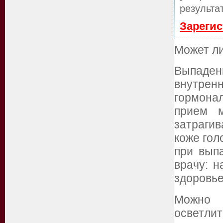
результа
Зарегис
Может л
Выпаде
внутре
гормона
прием м
затрагив
коже гол
при вып
врачу: н
здоровье
Можно 
осветли