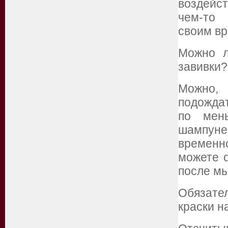
воздейст
чем-то 
своим вр
Можно л
завивки?
Можно,
подождат
по мен
шампун
временн
можете 
после мы
Обязате
краски н