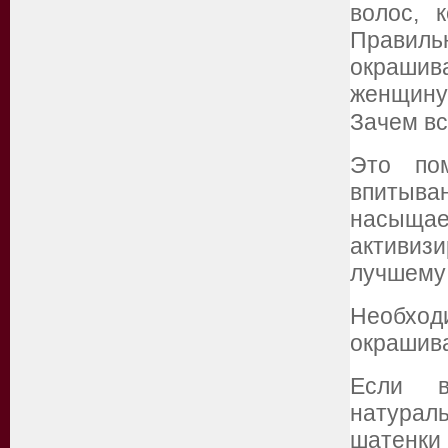
волос, 
Правил
окрашив
женщину 
Зачем вс
Это по
впитыва
насыща
активиз
лучшему 
Необхо
окрашив
Если в
натурал
шатенк