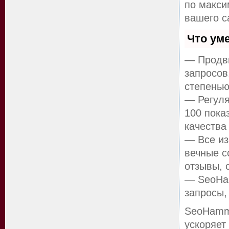
по макс
вашего с
Что ум
— Продви
запросов
степенью
— Регуля
100 пока
качества
— Все из
вечные с
отзывы, 
— SeoHam
запросы,
SeoHamm
ускоряет