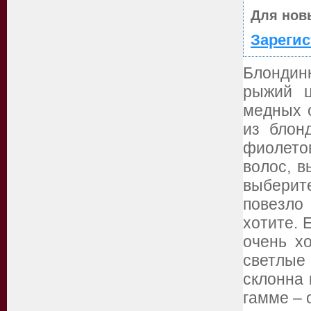
Для нов
Зарегис
Блондин
рыжий ц
медных о
из блон
фиолетов
волос, в
выберит
повезло
хотите. 
очень хо
светлые
склонна 
гамме – 