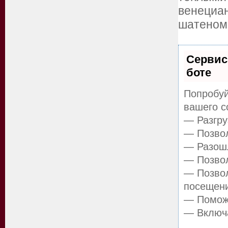
венециа
шатеном
Сервис
боте
Попробуй
вашего с
— Разгру
— Позвол
— Разошл
— Позвол
— Позвол
посещен
— Поможе
— Включа