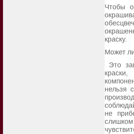
Чтобы о
окрашив
обесцв
окрашен
краску.
Может л
Это зав
краски
компоне
нельзя 
произв
соблюда
не приб
слишком
чувстви