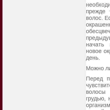
необход
прежде 
волос. Е
окрашен
обесцв
предыду
начать 
новое ок
день.
Можно л
Перед п
чувстви
волосы 
грудью, 
органи