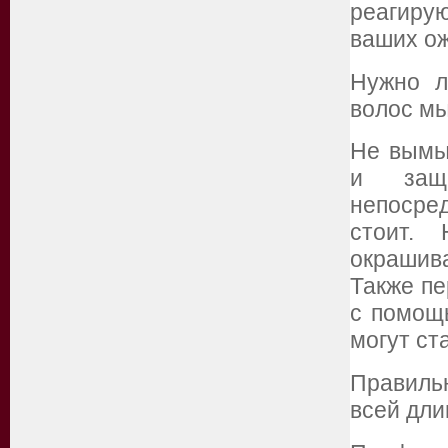
реагирую
ваших о
Нужно л
волос мы
Не вымы
и защ
непосред
стоит.
окрашива
Также п
с помощь
могут ст
Правиль
всей дли