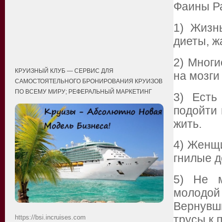
Фаины Р
1) Жизн
диеты, ж
2) Многи
КРУИЗНЫЙ КЛУБ — СЕРВИС ДЛЯ
на мозги
САМОСТОЯТЕЛЬНОГО БРОНИРОВАНИЯ КРУИЗОВ
ПО ВСЕМУ МИРУ; РЕФЕРАЛЬНЫЙ МАРКЕТИНГ
3) Есть
подойти 
жить.
4) Женщи
гнилые д
5) Не м
молодо
Вернувш
https://bsi.incruises.com
трусы к 