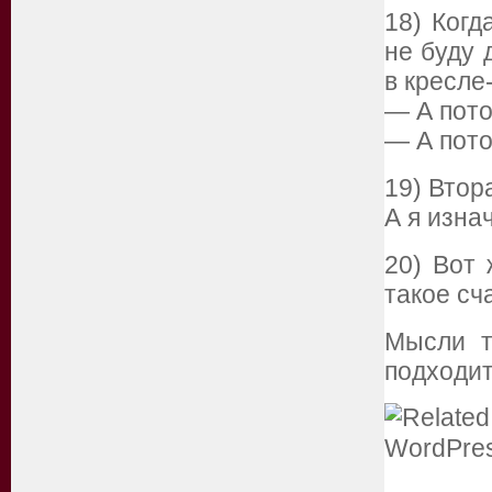
18) Когд
не буду 
в кресле
— А пот
— А пото
19) Втор
А я изна
20) Вот 
такое сч
Мысли т
подходит