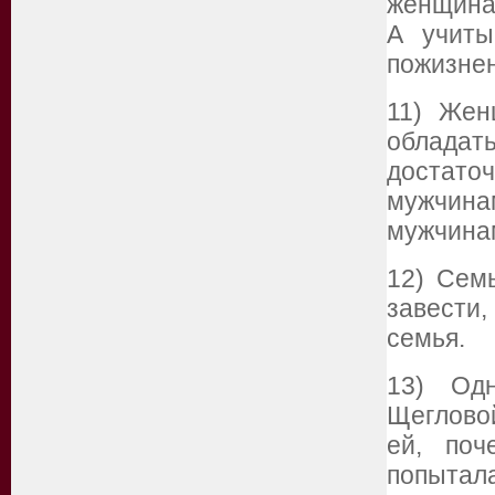
женщина,
А учиты
пожизне
11) Жен
обладат
достат
мужчина
мужчина
12) Сем
завести,
семья.
13) Од
Щеглово
ей, поч
попытала