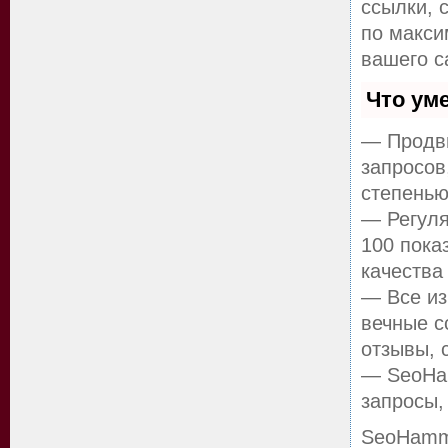
ссылки, 
по макс
вашего с
Что ум
— Продви
запросов
степенью
— Регуля
100 пока
качества
— Все из
вечные с
отзывы, 
— SeoHam
запросы,
SeoHamm