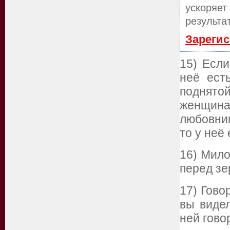
ускоряет
результа
Зарегис
15) Есл
неё ест
поднято
женщин
любовник
то у неё
16) Мило
перед зе
17) Гово
вы видел
ней гов