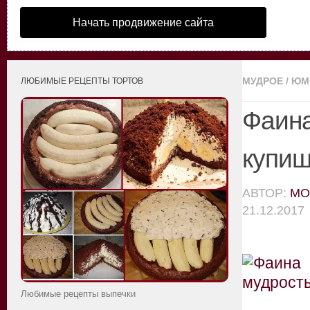
Начать продвижение сайта
МУДРОЕ
/
ЮМ
ЛЮБИМЫЕ РЕЦЕПТЫ ТОРТОВ
Фаина
купиш
АВТОР:
MO
21.12.2017
Любимые рецепты выпечки