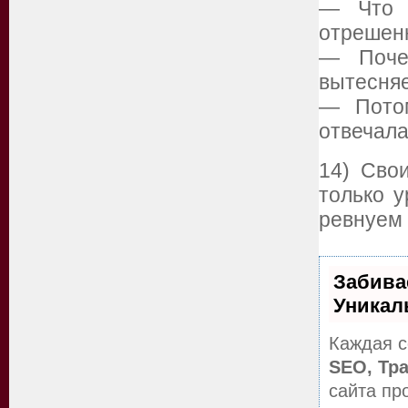
— Что 
отрешенн
— Почем
вытесняе
— Потом
отвечала
14) Сво
только у
ревнуем
Забива
Уникал
Каждая с
SEO, Тр
сайта пр