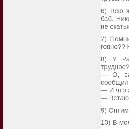
6) Всю 
баб. Ник
не скаты
7) Помн
говно?? 
8) У Ра
трудное
— О, са
сообщил
— И что 
— Встаю 
9) Оптим
10) В мо