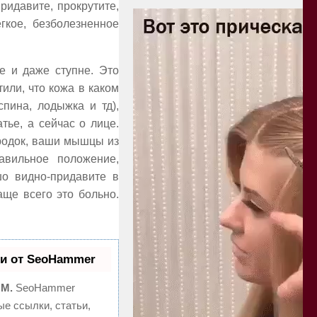
ридавите, прокрутите,
гкое, безболезненное
е и даже ступне. Это
или, что кожа в каком
спина, лодыжка и тд),
тье, а сейчас о лице.
ородок, ваши мышцы из
авильное положение,
шо видно-придавите в
аще всего это больно.
и от SeoHammer
MM.
SeoHammer
е ссылки, статьи,