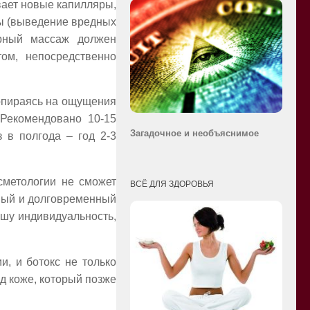
вает новые капилляры,
фы (выведение вредных
урный массаж должен
том, непосредственно
опираясь на ощущения
 Рекомендовано 10-15
Загадочное и необ
ъяснимое
з в полгода – год 2-3
сметологии не сможет
ВСЁ ДЛЯ ЗДОРОВЬЯ
сный и долговременный
шу индивидуальность,
и, и ботокс не только
д коже, который позже