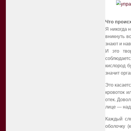
Что проис
Я никогда 
вникнуть в
знают и нав
И это тво
соблюдаетс
кислород б
значит орг
Это касает
кровоток и
отек. Дово
лице — надб
Каждый сло
оболочку (