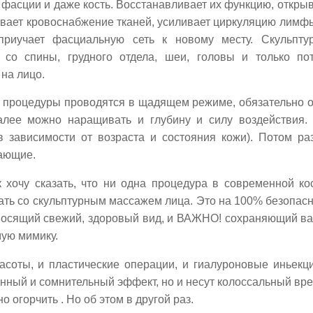
 фасции и даже кость. Восстанавливает их функцию, откры
ивает кровоснабжение тканей, усиливает циркуляцию лим
 приучает фасциальную сеть к новому месту. Скульпт
 со спины, грудного отдела, шеи, головы и только по
на лицо.
 процедуры проводятся в щадящем режиме, обязательно 
алее можно наращивать и глубину и силу воздействия.
в зависимости от возраста и состояния кожи). Потом ра
ающие.
 хочу сказать, что ни одна процедура в современной ко
ать со скульптурным массажем лица. Это на 100% безопа
носящий свежий, здоровый вид, и ВАЖНО! сохраняющий ва
ую мимику.
асоты, и пластические операции, и гиалуроновые иньекци
нный и сомнительный эффект, но и несут колоссальный вре
о огорчить . Но об этом в другой раз.