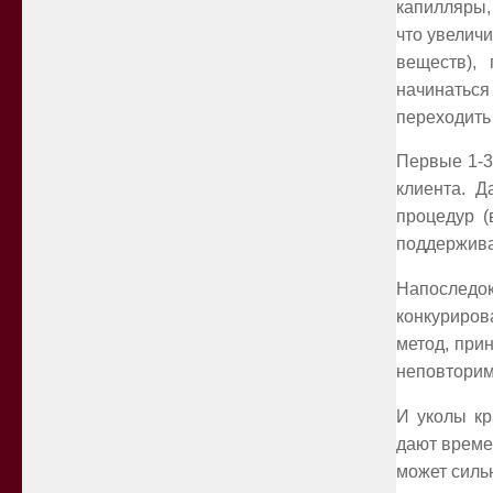
капилляры,
что увелич
веществ),
начинаться
переходить 
Первые 1-3
клиента. Д
процедур (
поддержив
Напоследок
конкуриров
метод, при
неповторим
И уколы кр
дают време
может сильн