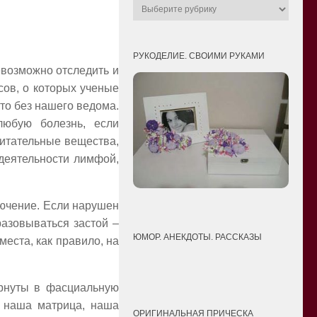
РУКОДЕЛИЕ. СВОИМИ РУКАМИ
евозможно отследить и
сов, о которых ученые
это без нашего ведома.
любую болезнь, если
питательные вещества,
едеятельности лимфой,
лючение. Если нарушен
азовываться застой –
ЮМОР. АНЕКДОТЫ. РАССКАЗЫ
еста, как правило, на
ернуты в фасциальную
о наша матрица, наша
ОРИГИНАЛЬНАЯ ПРИЧЕСКА