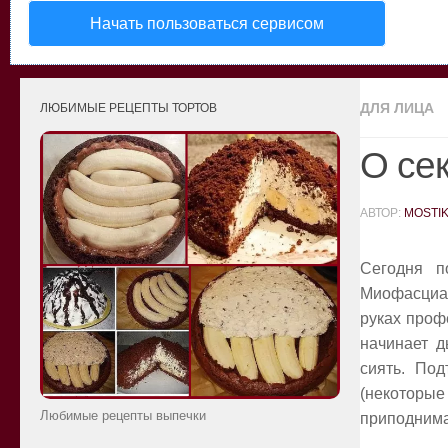
Начать пользоваться сервисом
ДЛЯ ЛИЦА
ЛЮБИМЫЕ РЕЦЕПТЫ ТОРТОВ
О се
АВТОР:
MOSTI
Сегодня 
Миофасциал
руках проф
начинает д
сиять. Под
(некоторы
Любимые рецепты выпечки
приподнима