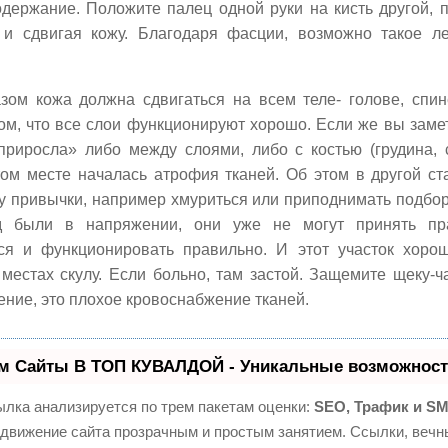
держание. Положите палец одной руки на кисть другой, п
 и сдвигая кожу. Благодаря фасции, возможно такое ле
зом кожа должна сдвигаться на всем теле- голове, спин
том, что все слои функционируют хорошо. Если же вы замет
приросла» либо между слоями, либо с костью (грудина, 
этом месте началась атрофия тканей. Об этом в другой ста
лу привычки, например хмуриться или приподнимать подб
д были в напряжении, они уже не могут принять пр
ся и функционировать правильно. И этот участок хоро
 местах скулу. Если больно, там застой. Защемите щеку-ч
ение, это плохое кровоснабжение тканей.
м Сайты В ТОП КУВАЛДОЙ - Уникальные возможност
лка анализируется по трем пакетам оценки:
SEO, Трафик и S
движение сайта прозрачным и простым занятием. Ссылки, вечны