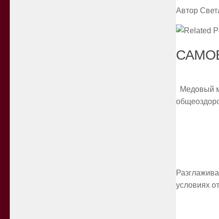
Автор Свет
САМОЕ
Медовый ма
общеоздоро
Разглажива
условиях о