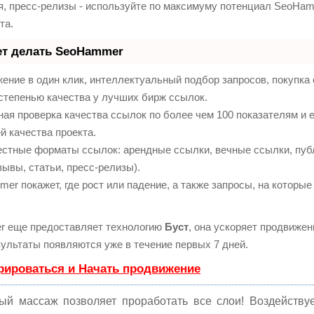
я, пресс-релизы - используйте по максимуму потенциал SeoHa
та.
ет делать SeoHammer
ение в один клик, интеллектуальный подбор запросов, покупк
степенью качества у лучших бирж ссылок.
ая проверка качества ссылок по более чем 100 показателям и
й качества проекта.
естные форматы ссылок: арендные ссылки, вечные ссылки, пуб
зывы, статьи, пресс-релизы).
r покажет, где рост или падение, а также запросы, на которые
 еще предоставляет технологию
Буст
, она ускоряет продвижени
ультаты появляются уже в течение первых 7 дней.
рироваться и Начать продвижение
ый массаж позволяет проработать все слои! Воздейству