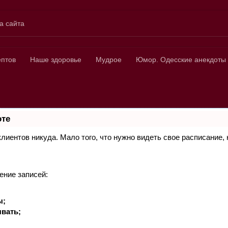
а сайта
ных
ептов
Наше здоровье
Мудрое
Юмор. Одесские анекдоты
оте
 клиентов никуда. Мало того, что нужно видеть свое расписание
ение записей:
ы;
вать;