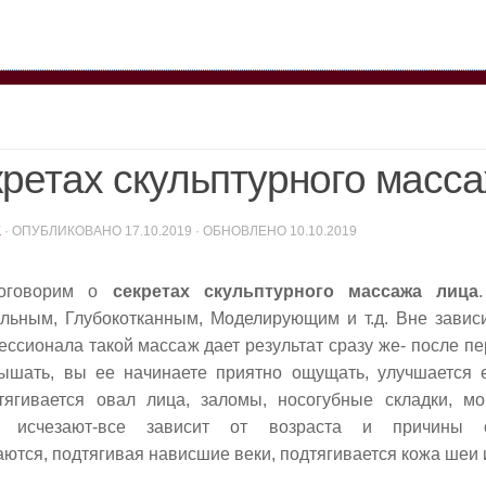
кретах скульптурного масс
K
· ОПУБЛИКОВАНО
17.10.2019
· ОБНОВЛЕНО
10.10.2019
поговорим о
секретах скульптурного массажа лица
ьным, Глубокотканным, Моделирующим и т.д. Вне зависи
ессионала такой массаж дает результат сразу же- после пе
ышать, вы ее начинаете приятно ощущать, улучшается е
тягивается овал лица, заломы, носогубные складки, 
е исчезают-все зависит от возраста и причины о
ются, подтягивая нависшие веки, подтягивается кожа шеи и