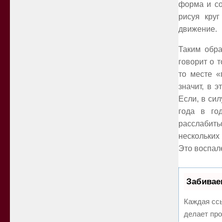
форма и со
рисуя круг
движение.
Таким обра
говорит о 
то месте «
значит, в 
Если, в си
года в го
расслабить
нескольких
Это воспал
Забивае
Каждая ссы
делает про