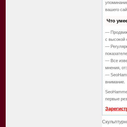
упоминани
вашего сай
Что уме
— Продвиж
с высокой 
— Регулярн
показателе
— Все изв
мнения, от
— SeoHamme
внимание.
SeoHammer
первые рез
Зарегист
Скульптурн