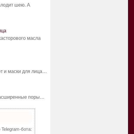
олодит шею. А
ица
 касторового масла
ют и маски для лица…
 расширенные поры…
 Telegram-бота: