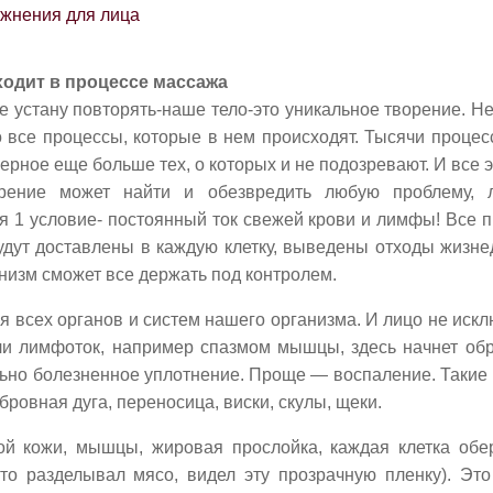
ходит в процессе массажа
не устану повторять-наше тело-это уникальное творение. Н
о все процессы, которые в нем происходят. Тысячи процес
ерное еще больше тех, о которых и не подозревают. И все 
рение может найти и обезвредить любую проблему, 
я 1 условие- постоянный ток свежей крови и лимфы! Все 
удут доставлены в каждую клетку, выведены отходы жизн
анизм сможет все держать под контролем.
ся всех органов и систем нашего организма. И лицо не иск
ли лимфоток, например спазмом мышцы, здесь начнет обр
льно болезненное уплотнение. Проще — воспаление. Такие м
ровная дуга, переносица, виски, скулы, щеки.
й кожи, мышцы, жировая прослойка, каждая клетка об
кто разделывал мясо, видел эту прозрачную пленку). Эт