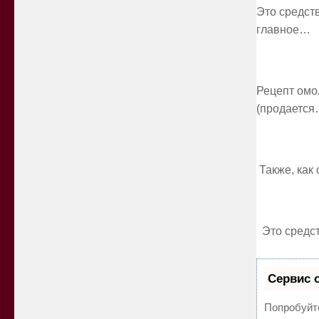
Это средств
главное…
Рецепт омол
(продаетс
Также, как
Это средст
Сервис 
Попробуйте