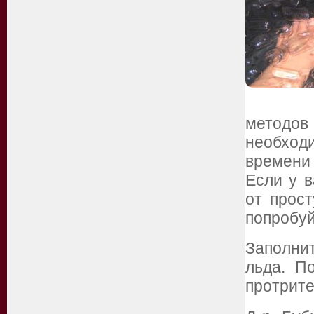
методов
необход
времени 
Если у в
от прост
попробуй
Заполнит
льда. П
протрите