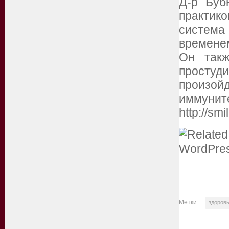
Д-р Буб
практик
система
временем
Он такж
простуди
произой
иммуните
http://sm
Метки:
здоров