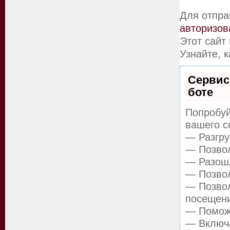
Для отпра
авторизов
Этот сайт
Узнайте, 
Сервис
боте
Попробуй
вашего с
— Разгру
— Позвол
— Разошл
— Позвол
— Позвол
посещен
— Поможе
— Включа