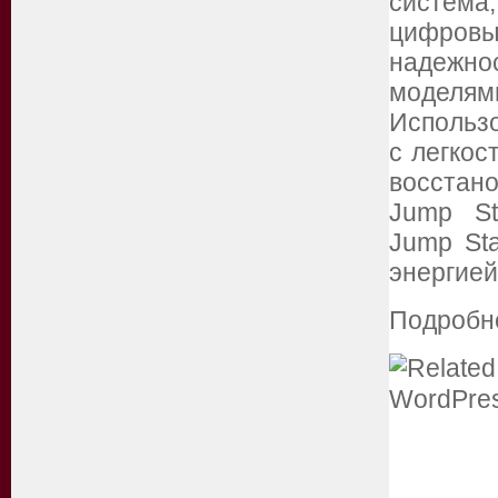
система
цифров
надежн
моделя
Использо
с легкос
восстан
Jump St
Jump Sta
энергией
Подробн