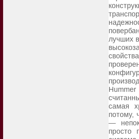
констр
трансп
надежно
поверба
лучших в
высоко
свойст
провер
конф
производ
Hummer 
считанны
самая х
потому, 
— непок
просто 