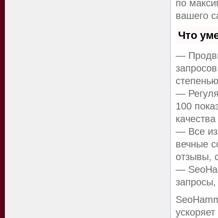
по макс
вашего с
Что ум
— Продви
запросов
степенью
— Регуля
100 пока
качества
— Все из
вечные с
отзывы, 
— SeoHam
запросы,
SeoHamm
ускоряет