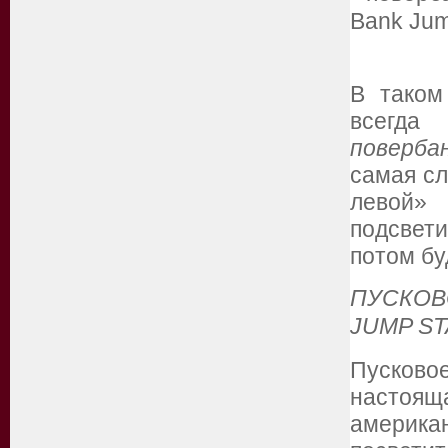
В таком
всегд
поверба
самая с
левой» 
подсвет
потом бу
ПУСКОВ
JUMP S
Пусково
настоя
америка