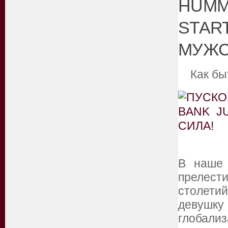
HUMM
STAR
МУЖС
Как бы
В наше 
прелест
столети
девушку
глобализ