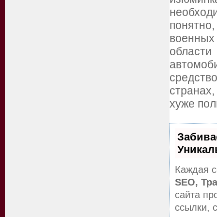
необход
понятно
военных 
области
автомоб
средств
странах,
хуже пол
Забива
Уникал
Каждая с
SEO, Тр
сайта пр
ссылки, 