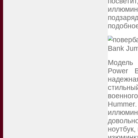
посвет
иллюми
подзаряд
подобное
Модель 
Power B
надежна
стильны
военног
Humm
иллюмин
довольн
ноутбук,
изюминк