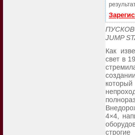
результа
Зарегис
ПУСКОВ
JUMP S
Как изв
свет в 1
стремила
создании
которы
непрохо
полнор
Внедоро
4×4, на
оборуд
строги