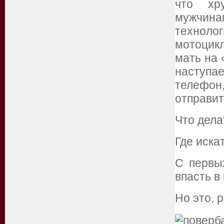
что хр
мужчи
технол
мотоцикл
мать на 
наступа
телефо
отправить
Что дела
Где иска
С первых
впасть в
Но это, 