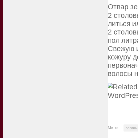
Отвар зе
2 столов
литься и
2 столов
пол литр
Свежую и
кожуру д
первонач
волосы н
Метки:
волосы