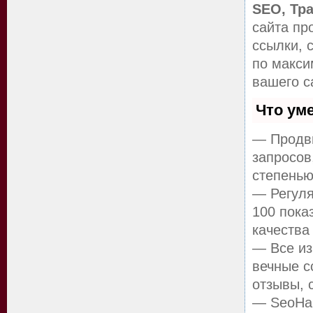
SEO, Тр
сайта пр
ссылки, 
по макс
вашего с
Что ум
— Продви
запросов
степенью
— Регуля
100 пока
качества
— Все из
вечные с
отзывы, 
— SeoHam