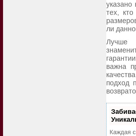
указано 
тех, кт
размеров
ли данно
Лучше 
знамен
гарантии
важна п
качеств
подход 
возврато
Забива
Уникал
Каждая с