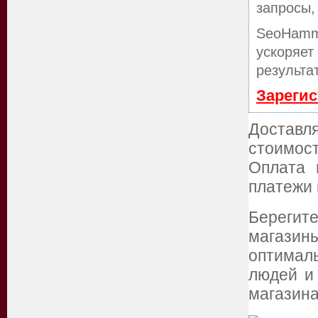
запросы,
SeoHamm
ускоряет
результа
Зарегис
Доставля
стоимос
Оплата 
платежи 
Берегит
магазин
оптимал
людей и
магазина