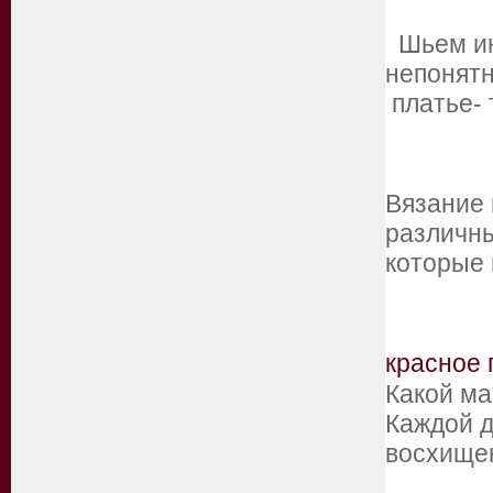
Шьем инф
непонятн
платье-
Вязание
различны
которые 
красное 
Какой ма
Каждой д
восхище