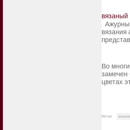
вязаный
Ажурный
вязания
предста
Во многи
замечен 
цветах э
Метки:
вязаное