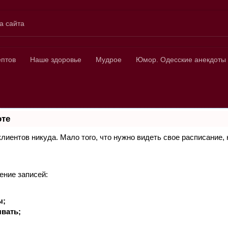
а сайта
ных
ептов
Наше здоровье
Мудрое
Юмор. Одесские анекдоты
оте
 клиентов никуда. Мало того, что нужно видеть свое расписание
ение записей:
ы;
вать;