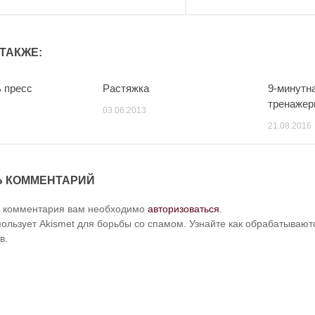
ТАКЖЕ:
ь пресс
Растяжка
9-минутн
тренажер
03.06.2013
21.08.2016
Ь КОММЕНТАРИЙ
и комментария вам необходимо
авторизоваться
.
пользует Akismet для борьбы со спамом. Узнайте как обрабатываю
в.