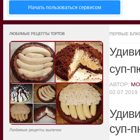
Начать пользоваться сервисом
ПЕРВЫЕ БЛ
ЛЮБИМЫЕ РЕЦЕПТЫ ТОРТОВ
Удиви
суп-п
АВТОР:
MO
02.07.2019
Удив
суп-п
Любимые рецепты выпечки