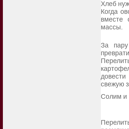
Хлеб нуж
Когда ов
вместе 
массы.
За пару
преврати
Перелить
картофе
довести
свежую з
Солим и 
Перелить