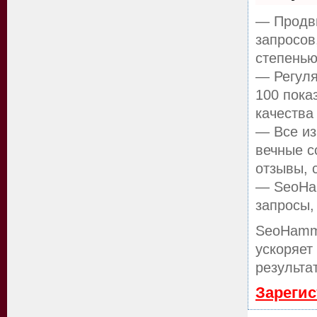
— Продви
запросов
степенью
— Регуля
100 пока
качества
— Все из
вечные с
отзывы, 
— SeoHam
запросы,
SeoHamm
ускоряет
результа
Зарегис