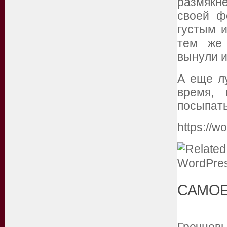
размякне
своей ф
густым 
тем же 
вынули и
А еще л
время, 
посыпать
https://
САМОЕ