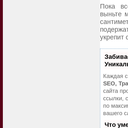
Пока вс
выньте м
сантиме
подержат
укрепит 
Забива
Уникал
Каждая с
SEO, Тр
сайта пр
ссылки, 
по макс
вашего с
Что ум