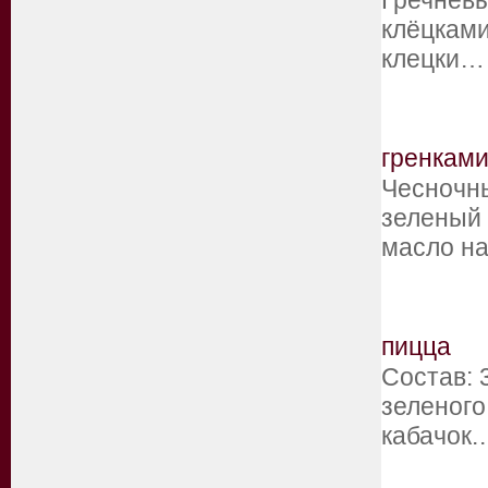
Гречневы
клёцками
клецки…
гренкам
Чесночны
зеленый 
масло н
пицца
Состав: 
зеленого
кабачок