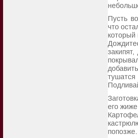
небольш
Пусть во
что оста
который 
Дождите
закипят,
покрыва
добавит
тушатс
Подливай
Заготовк
его жиже
Картофе
кастрюлю
попозже.