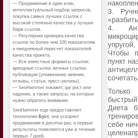
накоплен
— Продвижение в один клик,
интеллектуальный подбор запросов,
3. Ручн
покупка самых лучших ссылок с
«разбить
высокой степенью качества у лучших
4. Ант
бирж ссылок.
микроци
— Регулярная проверка качества
ссылок по более чем 100 показателям
упругой,
и ежедневный пересчет показателей
Чтобы п
качества проекта.
пункт на
— Все известные форматы ссылок:
арендные ссылки, вечные ссылки,
антице
публикации (упоминания, мнения,
сочетать
отзывы, статьи, пресс-релизы).
— SeoHammer покажет, где рост или
Только
падение, а также запросы, на которые
быстрый
нужно обратить внимание.
Диета б
SeoHammer еще предоставляет
трениро
технологию
Буст
, она ускоряет
продвижение в десятки раз, а первые
себе нич
результаты появляются уже в течение
целенап
первых 7 дней.