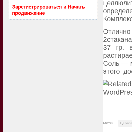
целлюли
Зарегистрироваться и Начать
определе
продвижение
Комплек
Отлично
2стакана
37 гр. 
растира
Соль — м
этого до
Метки:
Целлюл