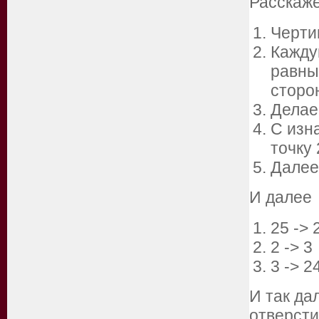
Расскаже
Черти
Кажду
равны
сторо
Делае
С изна
точку 
Далее 
И далее
25 -> 
2 -> 3
3 -> 2
И так да
отверсти