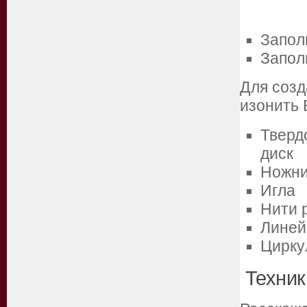
Запол
Запол
Для созд
изонить 
Тверд
диск
Ножн
Игла
Нити 
Линей
Цирку
Техник