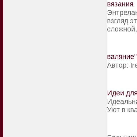
вязания
Энтрелак
взгляд э
сложной
валяние"
Автор: 
Идеи для
Идеальна
Уют в кв