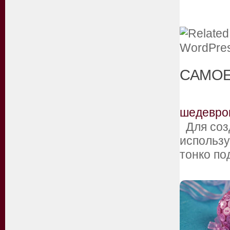
САМОЕ
шедевро
Для созд
использу
тонко п