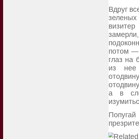
Вдруг вс
зеленых
визитер
замерли,
подоконн
потом — 
глаз на 
из нее
отодви
отодвину
а в сл
изумитьс
Попугай
презрите