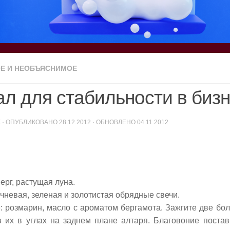
Е И НЕОБЪЯСНИМОЕ
ал для стабильности в биз
K
· ОПУБЛИКОВАНО
28.12.2012
· ОБНОВЛЕНО
04.11.2012
ерг, растущая луна.
чневая, зеленая и золотистая обрядные свечи.
: розмарин, масло с ароматом бергамота. Зажгите две бо
 их в углах на заднем плане алтаря. Благовоние поста