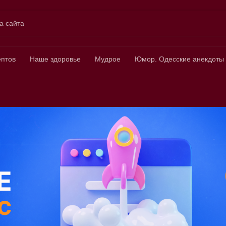
а сайта
ных
ептов
Наше здоровье
Мудрое
Юмор. Одесские анекдоты