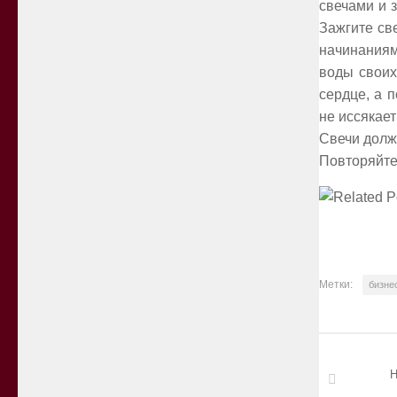
свечами и з
Зажгите св
начинаниям.
воды своих
сердце, а 
не иссякает
Свечи долж
Повторяйте 
Метки:
бизне
Н