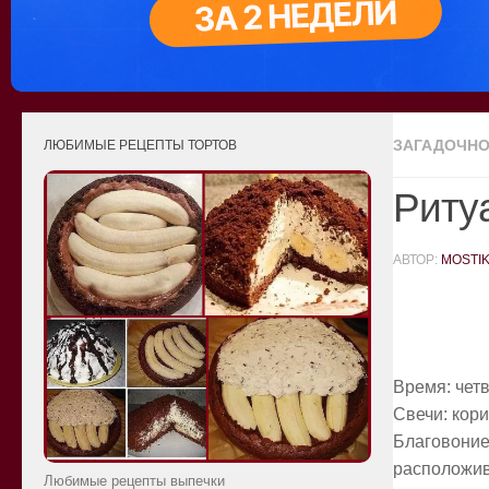
ЗАГАДОЧНО
ЛЮБИМЫЕ РЕЦЕПТЫ ТОРТОВ
Риту
АВТОР:
MOSTI
Время: четв
Свечи: кори
Благовоние
расположив
Любимые рецепты выпечки