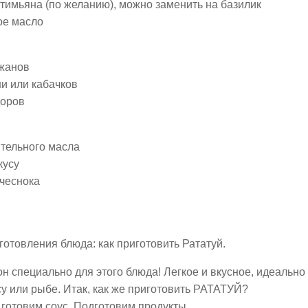
 тимьяна (по желанию), можно заменить на базилик
ое масло
ажанов
ни или кабачков
доров
тительного масла
кусу
 чеснока
отовления блюда: как приготовить Рататуй.
н специально для этого блюда! Легкое и вкусное, идеально 
у или рыбе. Итак, как же приготовить РАТАТУЙ?
 готовим соус. Подготовим продукты.