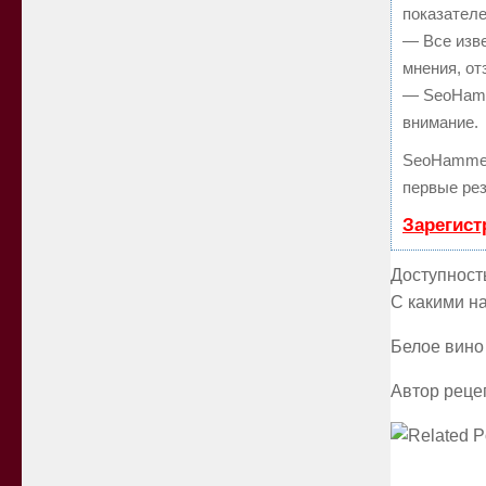
показателе
— Все изв
мнения, от
— SeoHamme
внимание.
SeoHammer
первые рез
Зарегист
Доступност
С какими н
Белое вино
Автор рецеп