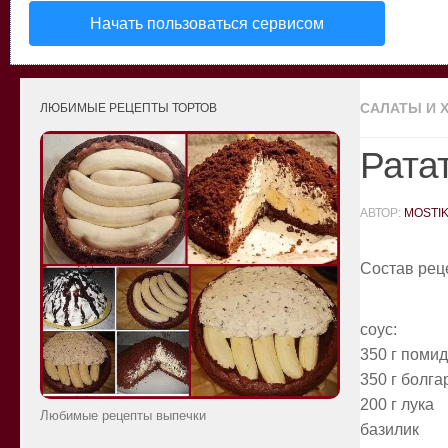
Начать пользоваться сервисом
САЛАТЫ И 
ЛЮБИМЫЕ РЕЦЕПТЫ ТОРТОВ
Рата
АВТОР:
MOSTI
Состав рец
соус:
350 г поми
350 г болга
200 г лука
Любимые рецепты выпечки
базилик