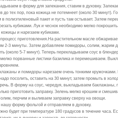
адываем в форму для запекания, ставим в духовку. Запека
в до тех пор, пока кожица не потемнеет (около 30 минут). Г
 в полиэтиленовый пакет и пусть там остывает. Затем пер
арезать кубиками. Лук и чеснок необходимо мелко покрошит
 кожицы и нарезаем кубиками.
 процесс приготовления.На растительном масле обжаривае
м 2-3 минуты. Затем добавляем помидоры, солим, жарим до 
еть (около 5-7 минут). Теперь перекладываем соус в бленде
мелко порванные листики базилика и перемешиваем. Выкл
зровняем.
аклажаны и помидоры нарезаем очень тонкими кружочками.
 надо посолить, оставить на 30 минут, затем промыть в хол
оречь. В форму на соус, чередуя, выкладываем баклажаны, 
олько приготовить заправку. Зелень мелко крошим и смешив
Солим, перчим и выливаем заправку сверху на овощи.
нашу форму фольгой и отправляем в духовку.
жно будет при температуре 180 градусов в течение часа. Е
тавить их в духовку и запекать до готовности.