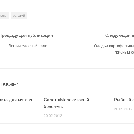
жаны
рататуй
Предыдущая публикация
Следующая 
Легкий слоеный салат
Оладьи картофельные
грибным с
ТАКЖЕ:
вка для мужчин
Салат «Малахитовый
Рыбный с
браслет»
26.05.2017
20.02.2012