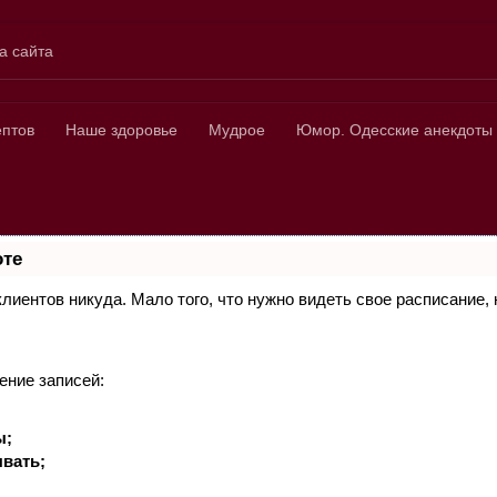
а сайта
ных
ептов
Наше здоровье
Мудрое
Юмор. Одесские анекдоты
оте
 клиентов никуда. Мало того, что нужно видеть свое расписание
ение записей:
ы;
вать;