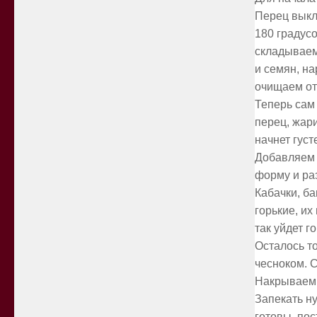
Перец выкл
180 градусо
складываем
и семян, н
очищаем от
Теперь сам
перец, жари
начнет густ
Добавляем 
форму и ра
Кабачки, б
горькие, их
так уйдет г
Осталось т
чесноком. 
Накрываем 
Запекать ну
готовы, пос