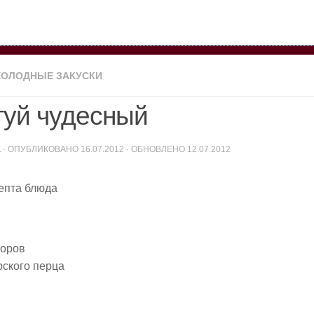
ХОЛОДНЫЕ ЗАКУСКИ
туй чудесный
K
· ОПУБЛИКОВАНО
16.07.2012
· ОБНОВЛЕНО
12.07.2012
епта блюда
доров
рского перца