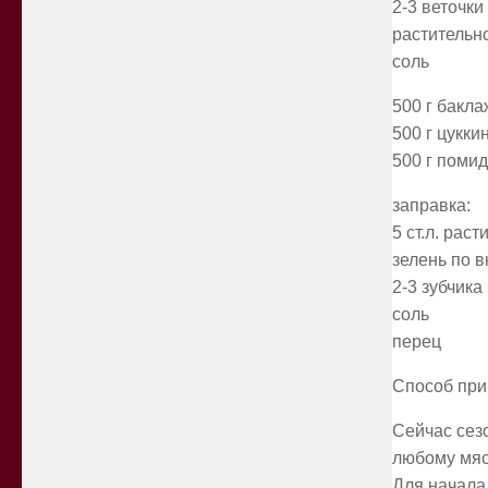
2-3 веточки
растительн
соль
500 г бакл
500 г цукки
500 г поми
заправка:
5 ст.л. рас
зелень по в
2-3 зубчика
соль
перец
Способ приг
Сейчас сезо
любому мяс
Для начала