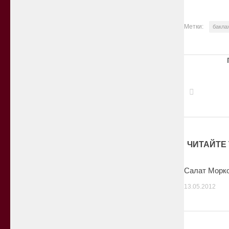
Метки:
бакла
ЧИТАЙТЕ 
Салат Морко
13.05.2012