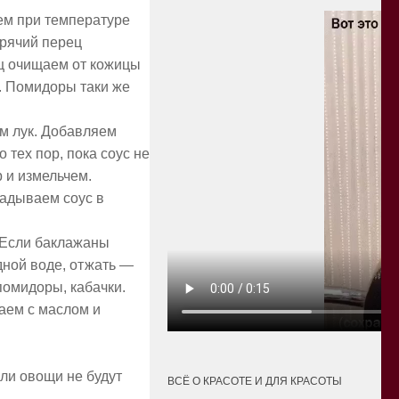
ем при температуре
орячий перец
ец очищаем от кожицы
ь. Помидоры таки же
м лук. Добавляем
тех пор, пока соус не
р и измельчем.
адываем соус в
 Если баклажаны
одной воде, отжать —
помидоры, кабачки.
аем с маслом и
сли овощи не будут
ВСЁ О КРАСОТЕ И ДЛЯ КРАСОТЫ