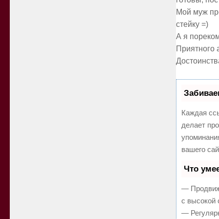
Мой муж пр
стейку =)
А я пореко
Приятного 
Достоинств
Забивае
Каждая ссы
делает про
упоминани
вашего сай
Что уме
— Продвиж
с высокой 
— Регулярн