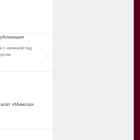
публикация
 с начинкой под
оусом
алат «Мимоза»