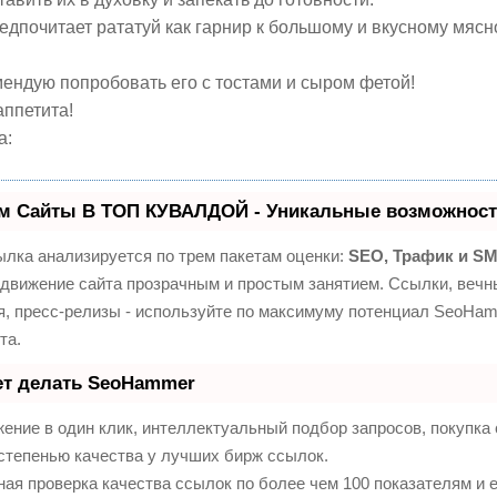
едпочитает рататуй как гарнир к большому и вкусному мяс
мендую попробовать его с тостами и сыром фетой!
аппетита!
а:
м Сайты В ТОП КУВАЛДОЙ - Уникальные возможност
лка анализируется по трем пакетам оценки:
SEO, Трафик и S
движение сайта прозрачным и простым занятием. Ссылки, вечны
я, пресс-релизы - используйте по максимуму потенциал SeoHa
та.
ет делать SeoHammer
ение в один клик, интеллектуальный подбор запросов, покупк
степенью качества у лучших бирж ссылок.
ая проверка качества ссылок по более чем 100 показателям и