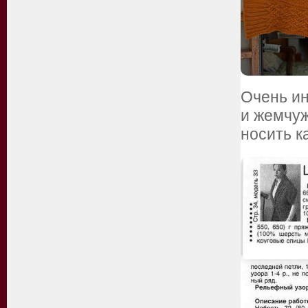
Очень и
и жемчу
носить к