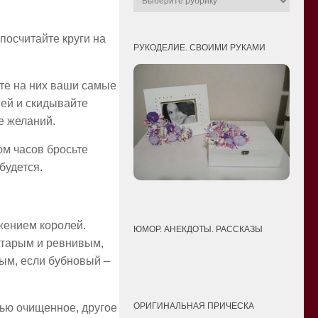
посчитайте круги на
РУКОДЕЛИЕ. СВОИМИ РУКАМИ
те на них ваши самые
ией и скидывайте
е желаний.
ом часов бросьте
будется.
жением королей.
ЮМОР. АНЕКДОТЫ. РАССКАЗЫ
 старым и ревнивым,
тым, если бубновый –
ОРИГИНАЛЬНАЯ ПРИЧЕСКА
тью очищенное, другое