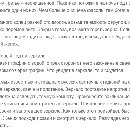
у, третье – неочищенное. Пакетики положите на ночь под п
аньте один из них. Чем больше очищена фасоль, тем богаче
много колец разной стоимости, возьмите емкость с крупой, 
о перемешайте. Закрыв глаза, возьмите горсть зерна. Если
аступающем году вас ждет замужество, и чем дороже будет к
й жених.
Новый Год на зеркале
тавят графин с водой, с трех сторон от него зажженные свечи
еркало через графин. Что увидят в зеркале, то и сбудется.
самых известных и страшных русских святочных гаданий на 
 зеркало, свеча и полотенце. Зеркало поставьте напротив 
 должна освещать темную комнату. Произнесите заклинани
не ужинать» и всмотритесь в зеркало. Появление жениха пр
вечи и запотевшее зеркало. Как только это произойдет, быс
 Жених подходит сзади и смотрит в зеркало. Разглядев его
зать….