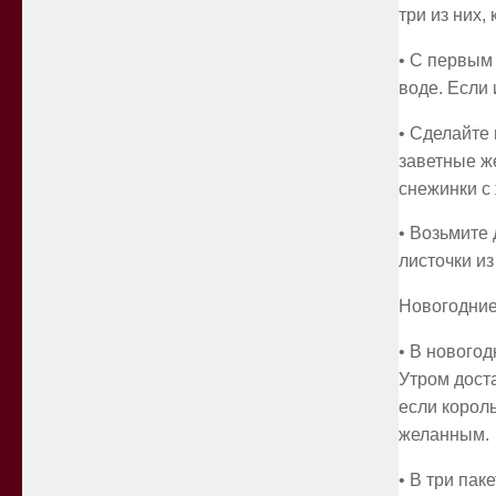
три из них,
• С первым 
воде. Если 
• Сделайте
заветные ж
снежинки с
• Возьмите 
листочки из
Новогодние
• В нового
Утром доста
если корол
желанным.
• В три па