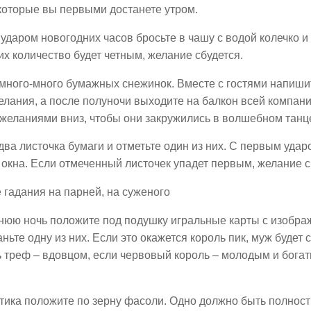
 которые вы первыми достанете утром.
ударом новогодних часов бросьте в чашу с водой колечко и 
их количество будет четным, желание сбудется.
 много-много бумажных снежинок. Вместе с гостями напиши
елания, а после полуночи выходите на балкон всей компан
 желаниями вниз, чтобы они закружились в волшебном танц
два листочка бумаги и отметьте один из них. С первым удар
 окна. Если отмеченный листочек упадет первым, желание с
 гадания на парней, на суженого
днюю ночь положите под подушку игральные карты с изобра
ньте одну из них. Если это окажется король пик, муж будет
ь треф – вдовцом, если червовый король – молодым и бога
кетика положите по зерну фасоли. Одно должно быть полнос