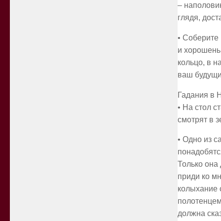
– наполовин
глядя, дост
• Соберите 
и хорошеньк
кольцо, в н
ваш будущи
Гадания в 
• На стол с
смотрят в з
• Одно из 
понадобятся
Только она
приди ко м
колыхание с
полотенцем.
должна ска