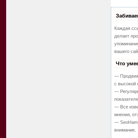
Забивае
Каждая ссы
делает про
упоминани
вашего сай
Что уме
— Продвиж
с высокой 
— Регулярн
показателе
— Все изв
мнения, от
— SeoHamme
внимание.