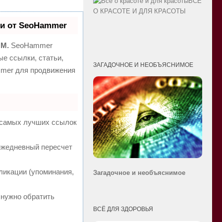
ВСЁ
О КРАСОТЕ И ДЛЯ КРАСОТЫ
и от SeoHammer
MM.
SeoHammer
е ссылки, статьи,
ЗАГАДОЧНОЕ И НЕОБЪЯСНИМОЕ
mmer для продвижения
а самых лучших ссылок
 ежедневный пересчет
ликации (упоминания,
Загадочное и необ
ъяснимое
 нужно обратить
ВСЁ ДЛЯ ЗДОРОВЬЯ