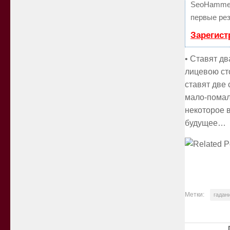
SeoHammer
первые рез
Зарегист
• Ставят д
лицевою ст
ставят две 
мало-помалу
некоторое 
будущее…
Метки:
гадан