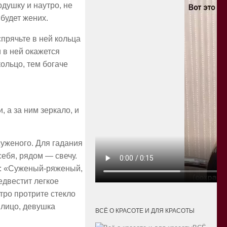
одушку и наутро, не
 будет жених.
спрячьте в ней кольца
 в ней окажется
ольцо, тем богаче
, а за ним зеркало, и
суженого. Для гадания
себя, рядом — свечу.
е: «Суженый-ряженый,
едвестит легкое
тро протрите стекло
 лицо, девушка
ВСЁ О КРАСОТЕ И ДЛЯ КРАСОТЫ