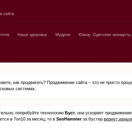
а сайта
ных
ептов
Наше здоровье
Мудрое
Юмор. Одесские анекдоты
знаете, как продвигать? Продвижение сайта – это не просто про
исковых системах.
ятельно, попробуйте технологию
Буст
, она ускоряет продвижение
ется в Топ10 за месяц, то в
SeoHammer
за бустер
вернут деньги