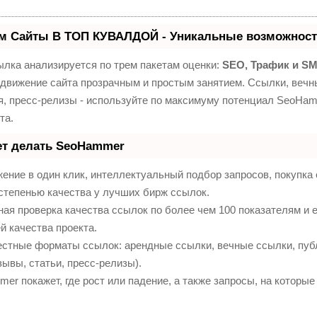
м Сайты В ТОП КУВАЛДОЙ - Уникальные возможност
лка анализируется по трем пакетам оценки:
SEO, Трафик и S
движение сайта прозрачным и простым занятием. Ссылки, вечны
я, пресс-релизы - используйте по максимуму потенциал SeoHa
та.
ет делать SeoHammer
ение в один клик, интеллектуальный подбор запросов, покупк
степенью качества у лучших бирж ссылок.
ая проверка качества ссылок по более чем 100 показателям и
й качества проекта.
естные форматы ссылок: арендные ссылки, вечные ссылки, пуб
зывы, статьи, пресс-релизы).
r покажет, где рост или падение, а также запросы, на которые