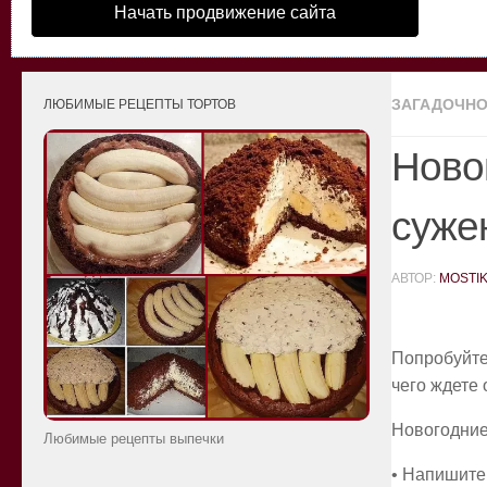
Начать продвижение сайта
ЗАГАДОЧНО
ЛЮБИМЫЕ РЕЦЕПТЫ ТОРТОВ
Новог
суже
АВТОР:
MOSTI
Попробуйте 
чего ждете
Новогодние
Любимые рецепты выпечки
• Напишите 