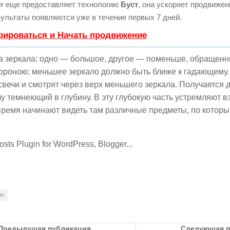
 еще предоставляет технологию
Буст
, она ускоряет продвижени
ультаты появляются уже в течение первых 7 дней.
рироваться и Начать продвижение
ва зеркала: одно — большое, другое — поменьше, обращенн
ороною; меньшее зеркало должно быть ближе к гадающему
свечи и смотрят через верх меньшего зеркала. Получается 
 темнеющий в глубину. В эту глубокую часть устремляют вз
время начинают видеть там различные предметы, по котор
ие
Предыдущая публикация
Следующая 