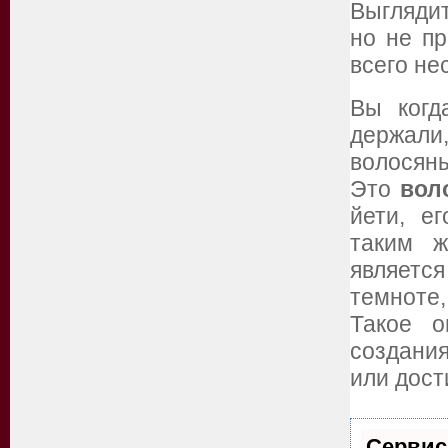
Выглядит
но не пр
всего не
Вы когд
держали
волосян
Это
вол
йети, е
таким ж
является
темноте,
Такое о
создания
или дост
Сервис