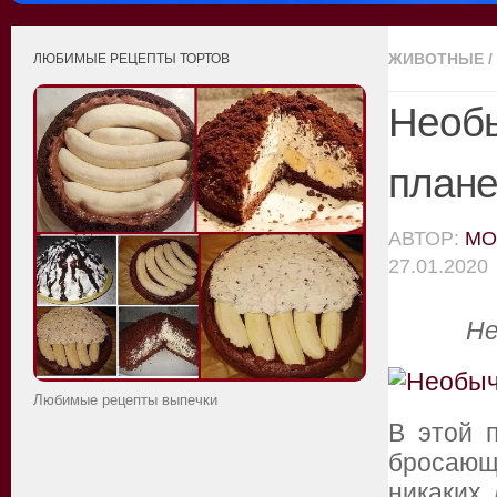
ЖИВОТНЫЕ
/
ЛЮБИМЫЕ РЕЦЕПТЫ ТОРТОВ
Необ
план
АВТОР:
MO
27.01.2020
Не
Любимые рецепты выпечки
В этой 
бросающ
никаких 