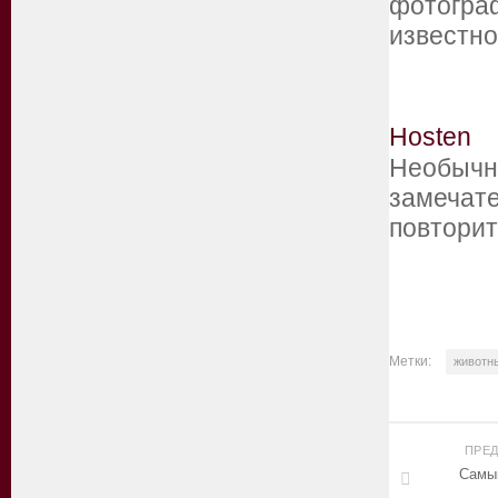
фотограф
известно
Hosten
Необычны
замечате
повтори
Метки:
животн
ПРЕ
Самый