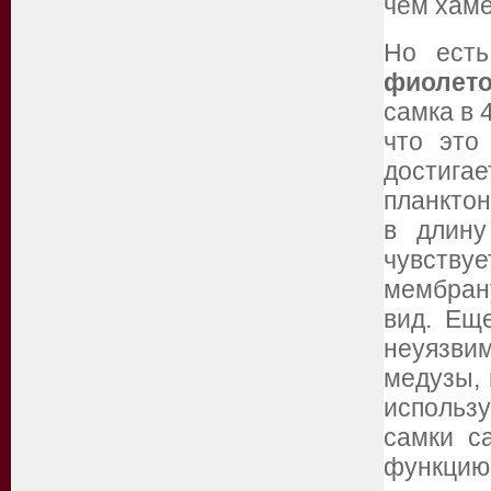
чем хам
Но ест
фиолето
самка в 
что это
достиг
планктон
в длину
чувству
мембран
вид. Ещ
неуязвим
медузы, 
использ
самки с
функцию