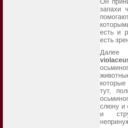
Он прин
запахи 
помогаю
которыми
есть и 
есть зре
Далее 
violaceu
осьмино
животные
которые
тут, по
осьмино
слюну и 
и стр
неприну