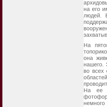
архидовы
на его и
людей. 
поддерж
вооруже
захватыв
На пято
топорик
она жив
нашего.
во всех
областе
проводит
На ее 
фотофор
немного