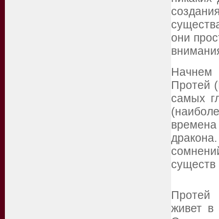
создани
существ
они прос
внимания
Начнем 
Протей (
самых г
(наибол
времена
дракона
сомнени
существ 
Протей 
живет в