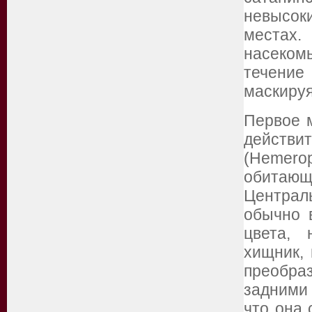
невысок
местах
насеком
течени
маскируя
Первое м
действит
(Hemerop
обитающ
Централ
обычно 
цвета, 
хищник, 
преобраз
задними
что она 