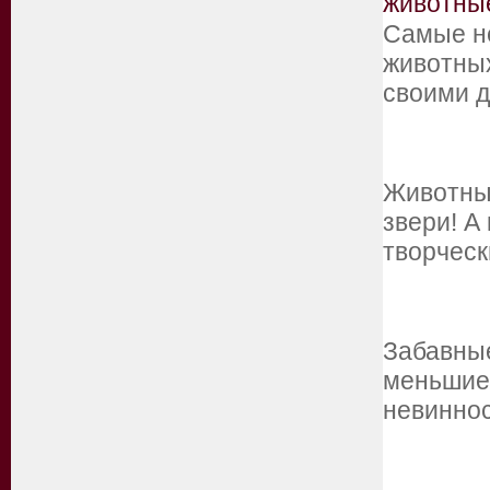
животны
Самые н
животных
своими 
Животны
звери! А
творческ
Забавные
меньшие!
невинно