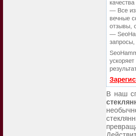
качества
— Все из
вечные с
отзывы, 
— SeoHam
запросы,
SeoHamm
ускоряет
результа
Зарегис
В наш с
стеклян
необычн
стеклян
превращ
Действи