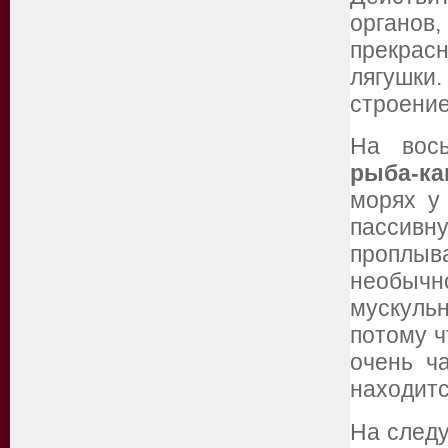
органов
прекрас
лягушки.
строение
На вось
рыба-ка
морях у
пассив
проплы
необыч
мускульн
потому ч
очень ч
находитс
На след