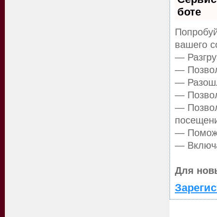
боте
Попробуй
вашего с
— Разгру
— Позвол
— Разошл
— Позвол
— Позвол
посещен
— Поможе
— Включа
Для нов
Зарегис