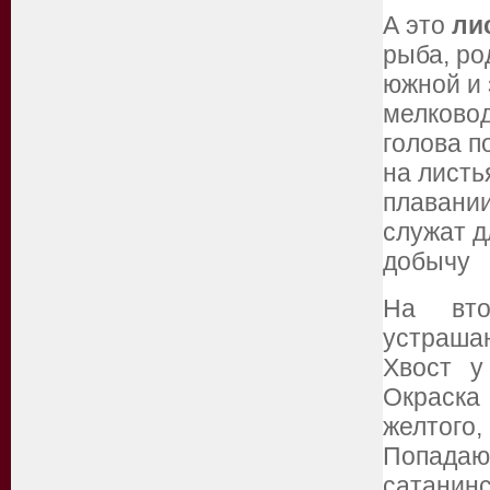
А это
ли
рыба, ро
южной и 
мелковод
голова п
на листь
плавании
служат д
добычу
На вто
устраш
Хвост у
Окраска
желтого
Попадаю
сатанин