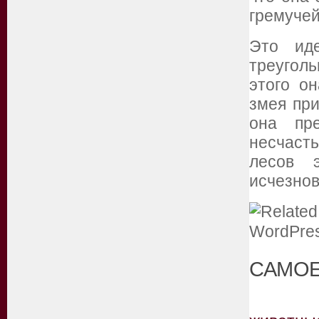
гремучей
Это иде
треуголь
этого о
змея при
она пре
несчасть
лесов 
исчезнов
САМОЕ