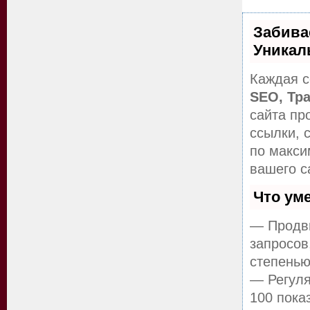
Забива
Уникал
Каждая с
SEO, Тр
сайта пр
ссылки, 
по макс
вашего с
Что ум
— Продви
запросов
степенью
— Регуля
100 пока